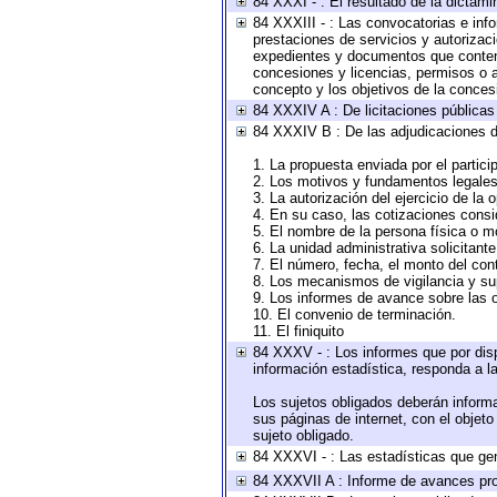
84 XXXI - : El resultado de la dictami
84 XXXIII - : Las convocatorias e inf
prestaciones de servicios y autorizac
expedientes y documentos que conteng
concesiones y licencias, permisos o au
concepto y los objetivos de la concesi
84 XXXIV A : De licitaciones públicas 
84 XXXIV B : De las adjudicaciones d
1. La propuesta enviada por el partici
2. Los motivos y fundamentos legales 
3. La autorización del ejercicio de la 
4. En su caso, las cotizaciones cons
5. El nombre de la persona física o m
6. La unidad administrativa solicitant
7. El número, fecha, el monto del cont
8. Los mecanismos de vigilancia y su
9. Los informes de avance sobre las o
10. El convenio de terminación.
11. El finiquito
84 XXXV - : Los informes que por disp
información estadística, responda a l
Los sujetos obligados deberán informa
sus páginas de internet, con el objet
sujeto obligado.
84 XXXVI - : Las estadísticas que ge
84 XXXVII A : Informe de avances pro