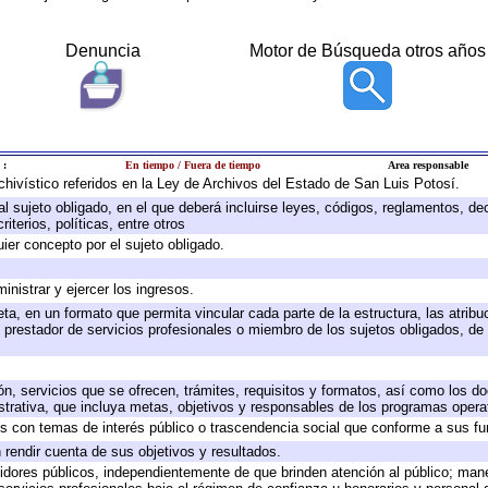
Denuncia
Motor de Búsqueda otros años
 :
En tiempo / Fuera de tiempo
Area responsable
rchivístico referidos en la Ley de Archivos del Estado de San Luis Potosí.
 al sujeto obligado, en el que deberá incluirse leyes, códigos, reglamentos, d
iterios, políticas, entre otros
uier concepto por el sujeto obligado.
inistrar y ejercer los ingresos.
ta, en un formato que permita vincular cada parte de la estructura, las atrib
 prestador de servicios profesionales o miembro de los sujetos obligados, de
ón, servicios que se ofrecen, trámites, requisitos y formatos, así como los 
rativa, que incluya metas, objetivos y responsables de los programas operati
dos con temas de interés público o trascendencia social que conforme a sus f
 rendir cuenta de sus objetivos y resultados.
rvidores públicos, independientemente de que brinden atención al público; man