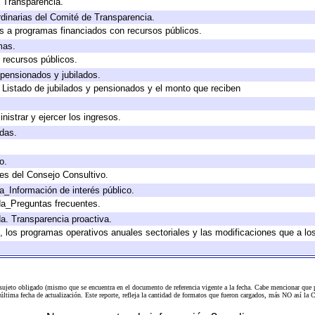
e Transparencia.
dinarias del Comité de Transparencia.
s a programas financiados con recursos públicos.
mas.
 recursos públicos.
 pensionados y jubilados.
 Listado de jubilados y pensionados y el monto que reciben
nistrar y ejercer los ingresos.
adas.
o.
es del Consejo Consultivo.
a_Información de interés público.
da_Preguntas frecuentes.
da. Transparencia proactiva.
lo, los programas operativos anuales sectoriales y las modificaciones que a 
 sujeto obligado (mismo que se encuentra en el
documento de referencia
vigente a la fecha. Cabe mencionar que p
a última fecha de actualización. Este reporte, refleja la cantidad de formatos que fueron cargados, más NO así