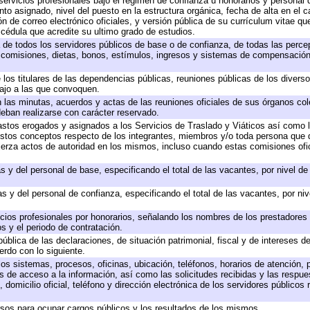
servicios profesionales bajo el régimen de confianza u honorarios y personal de
 asignado, nivel del puesto en la estructura orgánica, fecha de alta en el ca
ón de correo electrónico oficiales, y versión pública de su currículum vitae qu
y cédula que acredite su ultimo grado de estudios.
a de todos los servidores públicos de base o de confianza, de todas las perc
, comisiones, dietas, bonos, estímulos, ingresos y sistemas de compensación
 los titulares de las dependencias públicas, reuniones públicas de los divers
bajo a las que convoquen.
en las minutas, acuerdos y actas de las reuniones oficiales de sus órganos col
eban realizarse con carácter reservado.
gastos erogados y asignados a los Servicios de Traslado y Viáticos así como
 a estos conceptos respecto de los integrantes, miembros y/o toda persona qu
jerza actos de autoridad en los mismos, incluso cuando estas comisiones ofic
s y del personal de base, especificando el total de las vacantes, por nivel d
s y del personal de confianza, especificando el total de las vacantes, por ni
icios profesionales por honorarios, señalando los nombres de los prestadores d
s y el periodo de contratación.
pública de las declaraciones, de situación patrimonial, fiscal y de intereses de
erdo con lo siguiente.
los sistemas, procesos, oficinas, ubicación, teléfonos, horarios de atención, 
s de acceso a la información, así como las solicitudes recibidas y las respue
domicilio oficial, teléfono y dirección electrónica de los servidores públicos
rsos para ocupar cargos públicos y los resultados de los mismos.