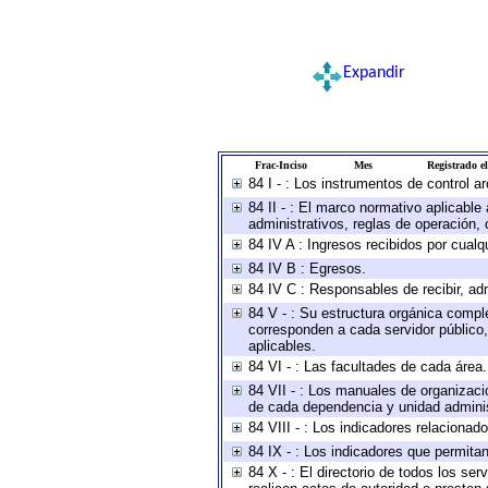
Expandir
Frac-Inciso
Mes
Registrado el
84 I - : Los instrumentos de control a
84 II - : El marco normativo aplicable
administrativos, reglas de operación, cr
84 IV A : Ingresos recibidos por cualq
84 IV B : Egresos.
84 IV C : Responsables de recibir, adm
84 V - : Su estructura orgánica comple
corresponden a cada servidor público,
aplicables.
84 VI - : Las facultades de cada área.
84 VII - : Los manuales de organizaci
de cada dependencia y unidad administ
84 VIII - : Los indicadores relaciona
84 IX - : Los indicadores que permitan
84 X - : El directorio de todos los se