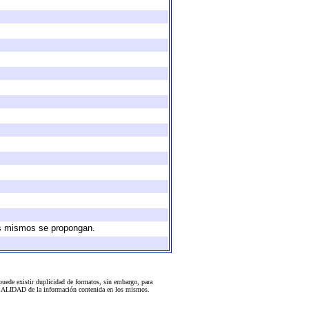
los mismos se propongan.
uede existir duplicidad de formatos, sin embargo, para
 la CALIDAD de la información contenida en los mismos.