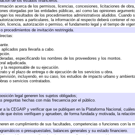
nación de los estados financieros.
ormación acerca de los permisos, licencias, concesiones, licitaciones de obra
iones otorgadas por las entidades públicas, así como las opiniones argumentos
an los resultados de los procedimientos administrativos aludidos. Cuando se
torizaciones a particulares, la información al respecto deberá contener el nomb
ón, licencia, autorización o permiso, el fundamento legal y el tiempo de vigen
o procedimientos de invitación restringida.
irectas:
pante.
aplicados para llevarla a cabo.
opción.
ideradas, especificando los nombres de los proveedores y los montos.
oral adjudicada.
e y la responsable de su ejecución.
rato y el plazo de entrega o de ejecución de los servicios u obra.
pervisión, incluyendo, en su caso, los estudios de impacto urbano y ambient
bras o servicios contratados.
osición legal generen los sujetos obligados;
as preguntas hechas con más frecuencia por el público.
r a la CEGAIP y verificar que se publiquen en la Plataforma Nacional, cuáles
o de que éstos verifiquen y aprueben, de forma fundada y motivada, la relació
neren en cumplimiento de sus facultades, competencias o funciones con la m
gramáticos o presupuestales, balances generales y su estado financiero.