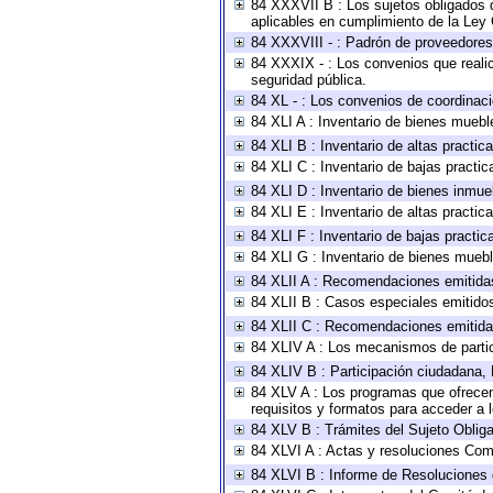
84 XXXVII B : Los sujetos obligados d
aplicables en cumplimiento de la Ley
84 XXXVIII - : Padrón de proveedores 
84 XXXIX - : Los convenios que realic
seguridad pública.
84 XL - : Los convenios de coordinaci
84 XLI A : Inventario de bienes muebl
84 XLI B : Inventario de altas practi
84 XLI C : Inventario de bajas practi
84 XLI D : Inventario de bienes inmue
84 XLI E : Inventario de altas practi
84 XLI F : Inventario de bajas practi
84 XLI G : Inventario de bienes mueb
84 XLII A : Recomendaciones emitida
84 XLII B : Casos especiales emitido
84 XLII C : Recomendaciones emitida
84 XLIV A : Los mecanismos de parti
84 XLIV B : Participación ciudadana,
84 XLV A : Los programas que ofrecen,
requisitos y formatos para acceder a
84 XLV B : Trámites del Sujeto Oblig
84 XLVI A : Actas y resoluciones Com
84 XLVI B : Informe de Resoluciones 