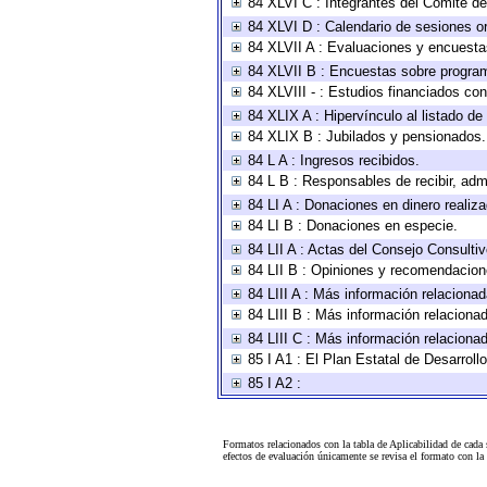
84 XLVI C : Integrantes del Comité d
84 XLVI D : Calendario de sesiones or
84 XLVII A : Evaluaciones y encuesta
84 XLVII B : Encuestas sobre progra
84 XLVIII - : Estudios financiados con
84 XLIX A : Hipervínculo al listado de
84 XLIX B : Jubilados y pensionados.
84 L A : Ingresos recibidos.
84 L B : Responsables de recibir, admi
84 LI A : Donaciones en dinero realiz
84 LI B : Donaciones en especie.
84 LII A : Actas del Consejo Consultiv
84 LII B : Opiniones y recomendacion
84 LIII A : Más información relacionad
84 LIII B : Más información relaciona
84 LIII C : Más información relaciona
85 I A1 : El Plan Estatal de Desarrol
85 I A2 :
Formatos relacionados con la tabla de Aplicabilidad de cada
efectos de evaluación únicamente se revisa el formato con l