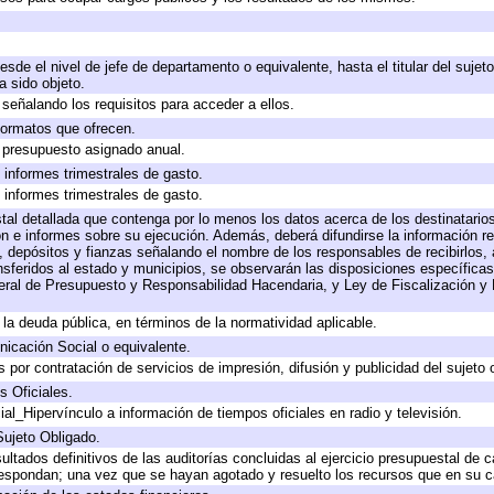
desde el nivel de jefe de departamento o equivalente, hasta el titular del suje
 sido objeto.
señalando los requisitos para acceder a ellos.
 formatos que ofrecen.
e presupuesto asignado anual.
 informes trimestrales de gasto.
 informes trimestrales de gasto.
tal detallada que contenga por lo menos los datos acerca de los destinatarios
e informes sobre su ejecución. Además, deberá difundirse la información rel
 depósitos y fianzas señalando el nombre de los responsables de recibirlos, a
ansferidos al estado y municipios, se observarán las disposiciones específica
ral de Presupuesto y Responsabilidad Hacendaria, y Ley de Fiscalización y 
a la deuda pública, en términos de la normatividad aplicable.
icación Social o equivalente.
por contratación de servicios de impresión, difusión y publicidad del sujeto 
s Oficiales.
al_Hipervínculo a información de tiempos oficiales en radio y televisión.
Sujeto Obligado.
ultados definitivos de las auditorías concluidas al ejercicio presupuestal de c
respondan; una vez que se hayan agotado y resuelto los recursos que en su 