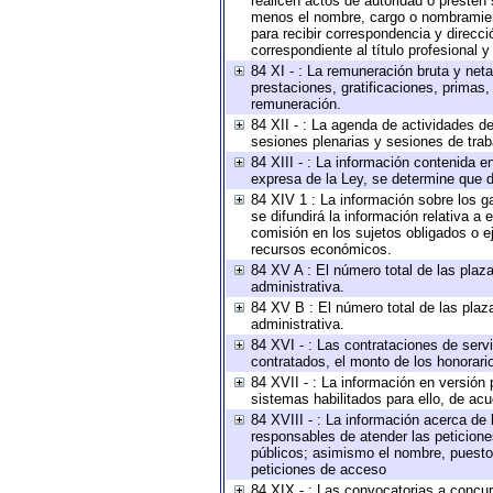
realicen actos de autoridad o presten 
menos el nombre, cargo o nombramiento
para recibir correspondencia y direcci
correspondiente al título profesional 
84 XI - : La remuneración bruta y net
prestaciones, gratificaciones, primas
remuneración.
84 XII - : La agenda de actividades de
sesiones plenarias y sesiones de tra
84 XIII - : La información contenida 
expresa de la Ley, se determine que d
84 XIV 1 : La información sobre los 
se difundirá la información relativa
comisión en los sujetos obligados o e
recursos económicos.
84 XV A : El número total de las plaza
administrativa.
84 XV B : El número total de las plaza
administrativa.
84 XVI - : Las contrataciones de serv
contratados, el monto de los honorario
84 XVII - : La información en versión 
sistemas habilitados para ello, de acu
84 XVIII - : La información acerca de 
responsables de atender las peticione
públicos; asimismo el nombre, puesto, 
peticiones de acceso
84 XIX - : Las convocatorias a concu