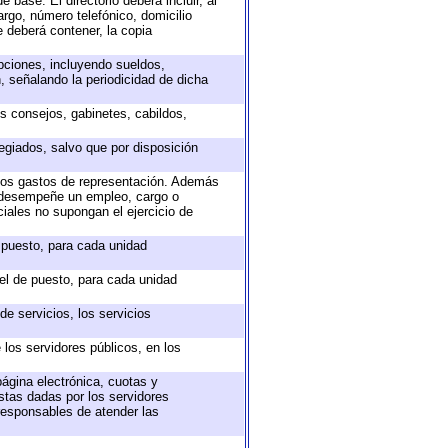
 base. El directorio deberá incluir, al
rgo, número telefónico, domicilio
e deberá contener, la copia
epciones, incluyendo sueldos,
, señalando la periodicidad de dicha
os consejos, gabinetes, cabildos,
egiados, salvo que por disposición
 los gastos de representación. Además
e desempeñe un empleo, cargo o
iales no supongan el ejercicio de
e puesto, para cada unidad
vel de puesto, para cada unidad
e servicios, los servicios
 los servidores públicos, en los
página electrónica, cuotas y
stas dadas por los servidores
 responsables de atender las