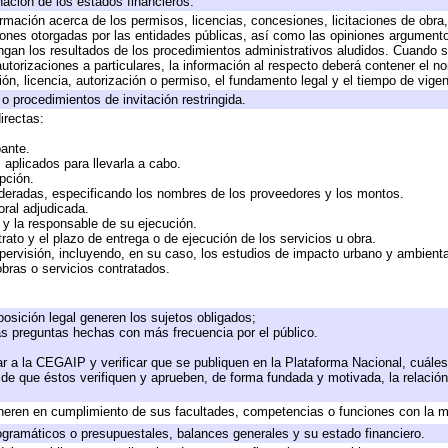
nación de los estados financieros.
ormación acerca de los permisos, licencias, concesiones, licitaciones de obra
iones otorgadas por las entidades públicas, así como las opiniones argumentos
an los resultados de los procedimientos administrativos aludidos. Cuando se
torizaciones a particulares, la información al respecto deberá contener el nomb
ón, licencia, autorización o permiso, el fundamento legal y el tiempo de vigen
o procedimientos de invitación restringida.
irectas:
pante.
aplicados para llevarla a cabo.
opción.
ideradas, especificando los nombres de los proveedores y los montos.
oral adjudicada.
e y la responsable de su ejecución.
rato y el plazo de entrega o de ejecución de los servicios u obra.
pervisión, incluyendo, en su caso, los estudios de impacto urbano y ambient
bras o servicios contratados.
osición legal generen los sujetos obligados;
as preguntas hechas con más frecuencia por el público.
r a la CEGAIP y verificar que se publiquen en la Plataforma Nacional, cuáles
o de que éstos verifiquen y aprueben, de forma fundada y motivada, la relació
neren en cumplimiento de sus facultades, competencias o funciones con la m
gramáticos o presupuestales, balances generales y su estado financiero.