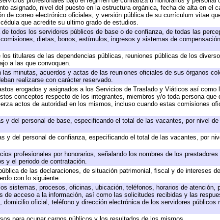
servicios profesionales bajo el régimen de confianza u honorarios y personal de
 asignado, nivel del puesto en la estructura orgánica, fecha de alta en el ca
ón de correo electrónico oficiales, y versión pública de su currículum vitae qu
y cédula que acredite su ultimo grado de estudios.
a de todos los servidores públicos de base o de confianza, de todas las perc
, comisiones, dietas, bonos, estímulos, ingresos y sistemas de compensación
 los titulares de las dependencias públicas, reuniones públicas de los divers
bajo a las que convoquen.
en las minutas, acuerdos y actas de las reuniones oficiales de sus órganos col
eban realizarse con carácter reservado.
gastos erogados y asignados a los Servicios de Traslado y Viáticos así como
 a estos conceptos respecto de los integrantes, miembros y/o toda persona qu
jerza actos de autoridad en los mismos, incluso cuando estas comisiones ofic
s y del personal de base, especificando el total de las vacantes, por nivel d
s y del personal de confianza, especificando el total de las vacantes, por ni
icios profesionales por honorarios, señalando los nombres de los prestadores d
s y el periodo de contratación.
pública de las declaraciones, de situación patrimonial, fiscal y de intereses de
erdo con lo siguiente.
los sistemas, procesos, oficinas, ubicación, teléfonos, horarios de atención, 
s de acceso a la información, así como las solicitudes recibidas y las respue
domicilio oficial, teléfono y dirección electrónica de los servidores públicos
rsos para ocupar cargos públicos y los resultados de los mismos.