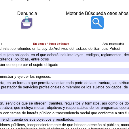
Denuncia
Motor de Búsqueda otros años
 :
En tiempo / Fuera de tiempo
Area responsable
rchivístico referidos en la Ley de Archivos del Estado de San Luis Potosí.
 al sujeto obligado, en el que deberá incluirse leyes, códigos, reglamentos, d
iterios, políticas, entre otros
uier concepto por el sujeto obligado.
inistrar y ejercer los ingresos.
ta, en un formato que permita vincular cada parte de la estructura, las atrib
 prestador de servicios profesionales o miembro de los sujetos obligados, de
ón, servicios que se ofrecen, trámites, requisitos y formatos, así como los 
rativa, que incluya metas, objetivos y responsables de los programas operati
dos con temas de interés público o trascendencia social que conforme a sus f
 rendir cuenta de sus objetivos y resultados.
rvidores públicos, independientemente de que brinden atención al público; man