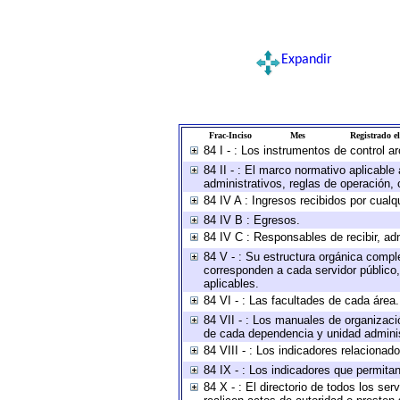
Expandir
Frac-Inciso
Mes
Registrado el
84 I - : Los instrumentos de control a
84 II - : El marco normativo aplicable
administrativos, reglas de operación, cr
84 IV A : Ingresos recibidos por cualq
84 IV B : Egresos.
84 IV C : Responsables de recibir, adm
84 V - : Su estructura orgánica comple
corresponden a cada servidor público,
aplicables.
84 VI - : Las facultades de cada área.
84 VII - : Los manuales de organizaci
de cada dependencia y unidad administ
84 VIII - : Los indicadores relaciona
84 IX - : Los indicadores que permitan
84 X - : El directorio de todos los se