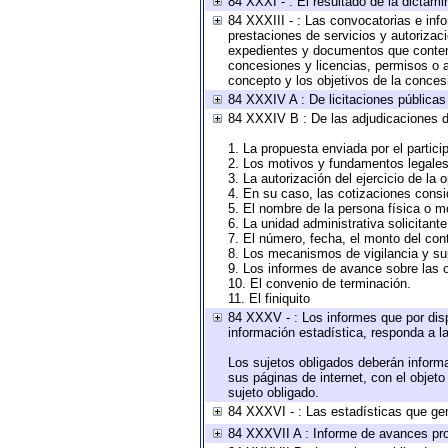
84 XXXI - : El resultado de la dictami
84 XXXIII - : Las convocatorias e inf
prestaciones de servicios y autorizac
expedientes y documentos que conteng
concesiones y licencias, permisos o au
concepto y los objetivos de la concesi
84 XXXIV A : De licitaciones públicas 
84 XXXIV B : De las adjudicaciones d
1. La propuesta enviada por el partici
2. Los motivos y fundamentos legales 
3. La autorización del ejercicio de la 
4. En su caso, las cotizaciones cons
5. El nombre de la persona física o m
6. La unidad administrativa solicitant
7. El número, fecha, el monto del cont
8. Los mecanismos de vigilancia y su
9. Los informes de avance sobre las o
10. El convenio de terminación.
11. El finiquito
84 XXXV - : Los informes que por disp
información estadística, responda a l
Los sujetos obligados deberán informa
sus páginas de internet, con el objet
sujeto obligado.
84 XXXVI - : Las estadísticas que ge
84 XXXVII A : Informe de avances pro