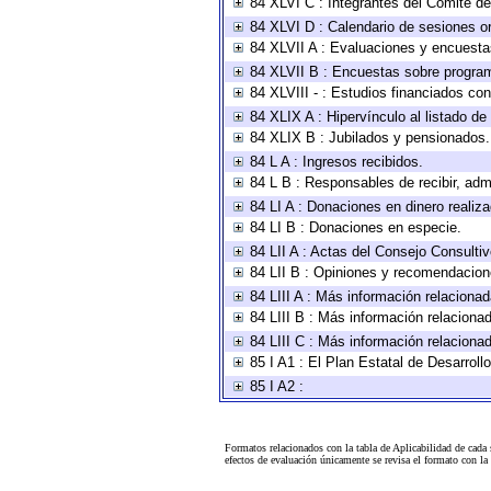
84 XLVI C : Integrantes del Comité d
84 XLVI D : Calendario de sesiones or
84 XLVII A : Evaluaciones y encuesta
84 XLVII B : Encuestas sobre progra
84 XLVIII - : Estudios financiados con
84 XLIX A : Hipervínculo al listado de
84 XLIX B : Jubilados y pensionados.
84 L A : Ingresos recibidos.
84 L B : Responsables de recibir, admi
84 LI A : Donaciones en dinero realiz
84 LI B : Donaciones en especie.
84 LII A : Actas del Consejo Consultiv
84 LII B : Opiniones y recomendacion
84 LIII A : Más información relacionad
84 LIII B : Más información relaciona
84 LIII C : Más información relaciona
85 I A1 : El Plan Estatal de Desarrol
85 I A2 :
Formatos relacionados con la tabla de Aplicabilidad de cada
efectos de evaluación únicamente se revisa el formato con l