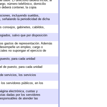
 base. El directorio deberá incluir, al
rgo, número telefónico, domicilio
e deberá contener, la copia
epciones, incluyendo sueldos,
, señalando la periodicidad de dicha
os consejos, gabinetes, cabildos,
egiados, salvo que por disposición
 los gastos de representación. Además
e desempeñe un empleo, cargo o
iales no supongan el ejercicio de
e puesto, para cada unidad
vel de puesto, para cada unidad
e servicios, los servicios
 los servidores públicos, en los
página electrónica, cuotas y
stas dadas por los servidores
 responsables de atender las