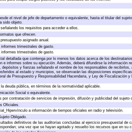
desde el nivel de jefe de departamento o equivalente, hasta el titular del suje
 sido objeto.
señalando los requisitos para acceder a ellos.
 formatos que ofrecen.
e presupuesto asignado anual.
 informes trimestrales de gasto.
 informes trimestrales de gasto.
tal detallada que contenga por lo menos los datos acerca de los destinatarios
e informes sobre su ejecución. Además, deberá difundirse la información rel
 depósitos y fianzas señalando el nombre de los responsables de recibirlos, a
ansferidos al estado y municipios, se observarán las disposiciones específica
ral de Presupuesto y Responsabilidad Hacendaria, y Ley de Fiscalización y 
a la deuda pública, en términos de la normatividad aplicable.
icación Social o equivalente.
por contratación de servicios de impresión, difusión y publicidad del sujeto 
s Oficiales.
al_Hipervínculo a información de tiempos oficiales en radio y televisión.
Sujeto Obligado.
ultados definitivos de las auditorías concluidas al ejercicio presupuestal de c
respondan; una vez que se hayan agotado y resuelto los recursos que en su 