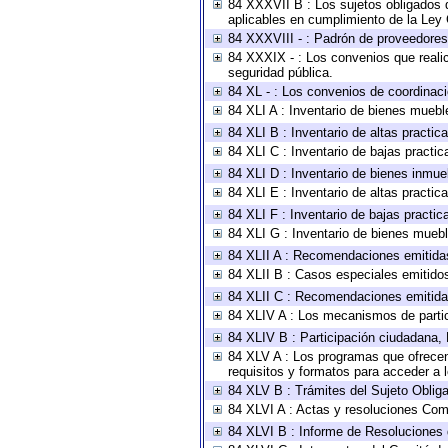
84 XXXVII B : Los sujetos obligados d
aplicables en cumplimiento de la Ley
84 XXXVIII - : Padrón de proveedores 
84 XXXIX - : Los convenios que realic
seguridad pública.
84 XL - : Los convenios de coordinaci
84 XLI A : Inventario de bienes muebl
84 XLI B : Inventario de altas practi
84 XLI C : Inventario de bajas practi
84 XLI D : Inventario de bienes inmue
84 XLI E : Inventario de altas practi
84 XLI F : Inventario de bajas practi
84 XLI G : Inventario de bienes mueb
84 XLII A : Recomendaciones emitida
84 XLII B : Casos especiales emitido
84 XLII C : Recomendaciones emitida
84 XLIV A : Los mecanismos de parti
84 XLIV B : Participación ciudadana,
84 XLV A : Los programas que ofrecen,
requisitos y formatos para acceder a
84 XLV B : Trámites del Sujeto Oblig
84 XLVI A : Actas y resoluciones Com
84 XLVI B : Informe de Resoluciones 