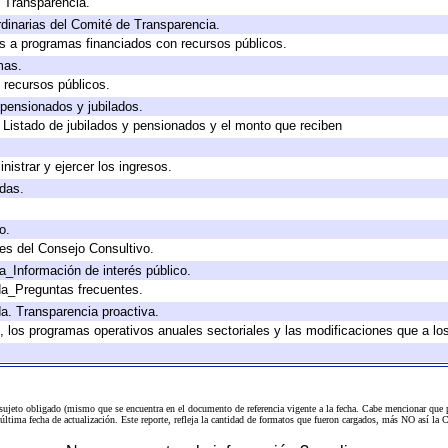
e Transparencia.
dinarias del Comité de Transparencia.
s a programas financiados con recursos públicos.
mas.
 recursos públicos.
 pensionados y jubilados.
 Listado de jubilados y pensionados y el monto que reciben
nistrar y ejercer los ingresos.
adas.
o.
es del Consejo Consultivo.
a_Información de interés público.
da_Preguntas frecuentes.
da. Transparencia proactiva.
lo, los programas operativos anuales sectoriales y las modificaciones que a 
 sujeto obligado (mismo que se encuentra en el
documento de referencia
vigente a la fecha. Cabe mencionar que p
a última fecha de actualización. Este reporte, refleja la cantidad de formatos que fueron cargados, más NO así