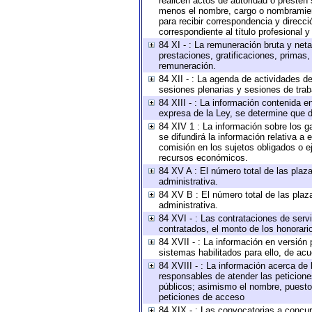
realicen actos de autoridad o presten 
menos el nombre, cargo o nombramiento
para recibir correspondencia y direcci
correspondiente al título profesional 
84 XI - : La remuneración bruta y net
prestaciones, gratificaciones, primas
remuneración.
84 XII - : La agenda de actividades de
sesiones plenarias y sesiones de tra
84 XIII - : La información contenida 
expresa de la Ley, se determine que d
84 XIV 1 : La información sobre los 
se difundirá la información relativa
comisión en los sujetos obligados o e
recursos económicos.
84 XV A : El número total de las plaza
administrativa.
84 XV B : El número total de las plaza
administrativa.
84 XVI - : Las contrataciones de serv
contratados, el monto de los honorario
84 XVII - : La información en versión 
sistemas habilitados para ello, de acu
84 XVIII - : La información acerca de 
responsables de atender las peticione
públicos; asimismo el nombre, puesto, 
peticiones de acceso
84 XIX - : Las convocatorias a concu