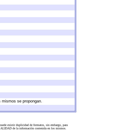
los mismos se propongan.
uede existir duplicidad de formatos, sin embargo, para
 la CALIDAD de la información contenida en los mismos.