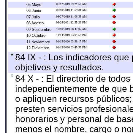
05 Mayo
06/12/2019 09:21:54 AM
06 Junio
07/10/2019 11:59:31 AM
07 Julio
08/27/2019 11:06:35 AM
08 Agosto
06/28/2021 12:55:23 PM
09 Septiembre
10/10/2019 08:47:07 AM
10 Octubre
11/14/2019 03:04:58 PM
11 Noviembre
01/15/2020 03:38:17 PM
12 Diciembre
01/15/2020 03:45:35 PM
84 IX - : Los indicadores que
objetivos y resultados.
84 X - : El directorio de todos
independientemente de que b
o apliquen recursos públicos;
presten servicios profesional
honorarios y personal de base.
menos el nombre, cargo o no