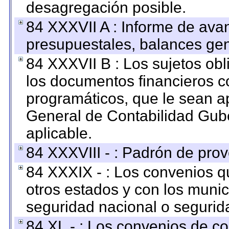
desagregación posible.
84 XXXVII A : Informe de ava
presupuestales, balances gen
84 XXXVII B : Los sujetos obl
los documentos financieros c
programáticos, que le sean a
General de Contabilidad Gub
aplicable.
84 XXXVIII - : Padrón de prov
84 XXXIX - : Los convenios qu
otros estados y con los muni
seguridad nacional o segurid
84 XL - : Los convenios de c