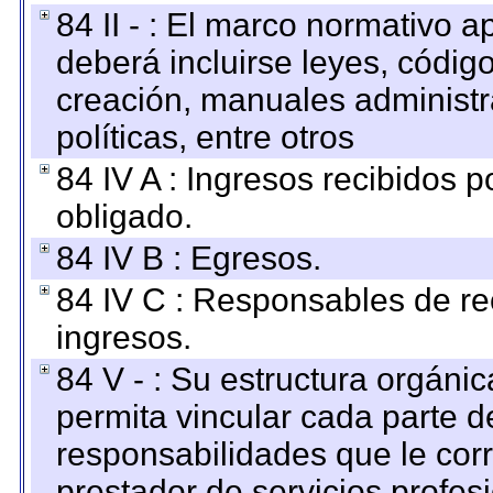
84 II - : El marco normativo a
deberá incluirse leyes, códig
creación, manuales administrat
políticas, entre otros
84 IV A : Ingresos recibidos p
obligado.
84 IV B : Egresos.
84 IV C : Responsables de reci
ingresos.
84 V - : Su estructura orgáni
permita vincular cada parte de
responsabilidades que le cor
prestador de servicios profes