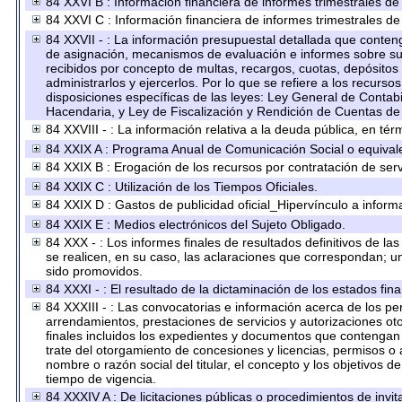
84 XXVI B : Información financiera de informes trimestrales de
84 XXVI C : Información financiera de informes trimestrales de
84 XXVII - : La información presupuestal detallada que conteng
de asignación, mecanismos de evaluación e informes sobre su 
recibidos por concepto de multas, recargos, cuotas, depósitos
administrarlos y ejercerlos. Por lo que se refiere a los recurso
disposiciones específicas de las leyes: Ley General de Conta
Hacendaria, y Ley de Fiscalización y Rendición de Cuentas de
84 XXVIII - : La información relativa a la deuda pública, en tér
84 XXIX A : Programa Anual de Comunicación Social o equival
84 XXIX B : Erogación de los recursos por contratación de servi
84 XXIX C : Utilización de los Tiempos Oficiales.
84 XXIX D : Gastos de publicidad oficial_Hipervínculo a informa
84 XXIX E : Medios electrónicos del Sujeto Obligado.
84 XXX - : Los informes finales de resultados definitivos de la
se realicen, en su caso, las aclaraciones que correspondan; 
sido promovidos.
84 XXXI - : El resultado de la dictaminación de los estados fina
84 XXXIII - : Las convocatorias e información acerca de los per
arrendamientos, prestaciones de servicios y autorizaciones ot
finales incluidos los expedientes y documentos que contengan 
trate del otorgamiento de concesiones y licencias, permisos o 
nombre o razón social del titular, el concepto y los objetivos d
tiempo de vigencia.
84 XXXIV A : De licitaciones públicas o procedimientos de invita