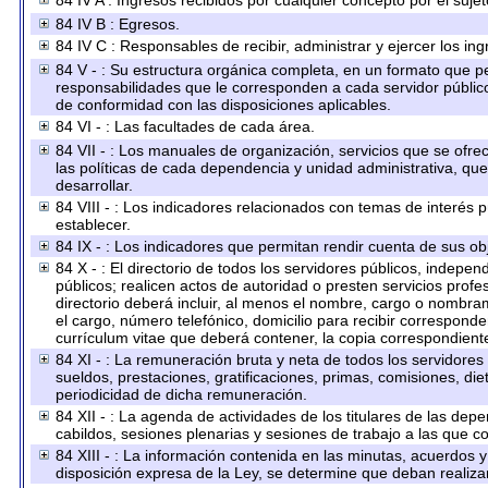
84 IV A : Ingresos recibidos por cualquier concepto por el sujet
84 IV B : Egresos.
84 IV C : Responsables de recibir, administrar y ejercer los ing
84 V - : Su estructura orgánica completa, en un formato que per
responsabilidades que le corresponden a cada servidor público
de conformidad con las disposiciones aplicables.
84 VI - : Las facultades de cada área.
84 VII - : Los manuales de organización, servicios que se ofr
las políticas de cada dependencia y unidad administrativa, qu
desarrollar.
84 VIII - : Los indicadores relacionados con temas de interés
establecer.
84 IX - : Los indicadores que permitan rendir cuenta de sus obj
84 X - : El directorio de todos los servidores públicos, indep
públicos; realicen actos de autoridad o presten servicios prof
directorio deberá incluir, al menos el nombre, cargo o nombram
el cargo, número telefónico, domicilio para recibir corresponden
currículum vitae que deberá contener, la copia correspondiente 
84 XI - : La remuneración bruta y neta de todos los servidores
sueldos, prestaciones, gratificaciones, primas, comisiones, d
periodicidad de dicha remuneración.
84 XII - : La agenda de actividades de los titulares de las dep
cabildos, sesiones plenarias y sesiones de trabajo a las que 
84 XIII - : La información contenida en las minutas, acuerdos 
disposición expresa de la Ley, se determine que deban realiza