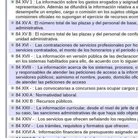
84 XIV 1 : La información sobre los gastos erogados y asignado
representación. Además se difundirá la información relativa a
desempeñe un empleo, cargo o comisión en los sujetos obligad
comisiones oficiales no supongan el ejercicio de recursos eco
84 XV A : El número total de las plazas y del personal de base,
administrativa.
84 XV B : El número total de las plazas y del personal de confi
unidad administrativa.
84 XVI - : Las contrataciones de servicios profesionales por h
servicios contratados, el monto de los honorarios y el periodo 
84 XVII - : La información en versión pública de las declaracion
en los sistemas habilitados para ello, de acuerdo con lo siguie
84 XVIII - : La información acerca de los sistemas, procesos, o
y responsables de atender las peticiones de acceso a la inform
servidores públicos; asimismo el nombre, puesto, domicilio ofic
de atender las peticiones de acceso
84 XIX - : Las convocatorias a concursos para ocupar cargos p
84 XXI A : Normatividad laboral.
84 XXI B : Recursos públicos.
84 XXII - : La información curricular, desde el nivel de jefe de
su caso, las sanciones administrativas de que haya sido objeto
84 XXIV - : Los servicios que ofrecen señalando los requisitos 
84 XXV - : Los trámites, requisitos y formatos que ofrecen.
84 XXVI A : Información financiera de presupuesto asignado an