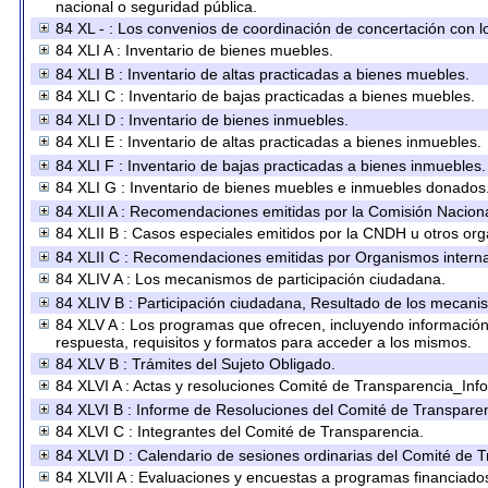
nacional o seguridad pública.
84 XL - : Los convenios de coordinación de concertación con lo
84 XLI A : Inventario de bienes muebles.
84 XLI B : Inventario de altas practicadas a bienes muebles.
84 XLI C : Inventario de bajas practicadas a bienes muebles.
84 XLI D : Inventario de bienes inmuebles.
84 XLI E : Inventario de altas practicadas a bienes inmuebles.
84 XLI F : Inventario de bajas practicadas a bienes inmuebles.
84 XLI G : Inventario de bienes muebles e inmuebles donados
84 XLII A : Recomendaciones emitidas por la Comisión Nacio
84 XLII B : Casos especiales emitidos por la CNDH u otros or
84 XLII C : Recomendaciones emitidas por Organismos interna
84 XLIV A : Los mecanismos de participación ciudadana.
84 XLIV B : Participación ciudadana, Resultado de los mecanis
84 XLV A : Los programas que ofrecen, incluyendo información s
respuesta, requisitos y formatos para acceder a los mismos.
84 XLV B : Trámites del Sujeto Obligado.
84 XLVI A : Actas y resoluciones Comité de Transparencia_Inf
84 XLVI B : Informe de Resoluciones del Comité de Transparen
84 XLVI C : Integrantes del Comité de Transparencia.
84 XLVI D : Calendario de sesiones ordinarias del Comité de 
84 XLVII A : Evaluaciones y encuestas a programas financiado