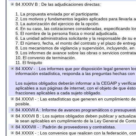
84 XXXIV B : De las adjudicaciones directas:
1. La propuesta enviada por el participante.
2. Los motivos y fundamentos legales aplicados para llevarla 
3. La autorización del ejercicio de la opción.
4. En su caso, las cotizaciones consideradas, especificando l
5. El nombre de la persona física o moral adjudicada.
6. La unidad administrativa solicitante y la responsable de su 
7. El número, fecha, el monto del contrato y el plazo de entreg
8. Los mecanismos de vigilancia y supervisión, incluyendo, en
9. Los informes de avance sobre las obras o servicios contrat
10. El convenio de terminación.
11. El finiquito
84 XXXV - : Los informes que por disposición legal generen los
información estadística, responda a las preguntas hechas con 
Los sujetos obligados deberán informar a la CEGAIP y verifica
aplicables a sus páginas de internet, con el objeto de que ést
fracciones aplicables a cada sujeto obligado.
84 XXXVI - : Las estadísticas que generen en cumplimiento d
posible.
84 XXXVII A : Informe de avances programáticos o presupuesta
84 XXXVII B : Los sujetos obligados deben publicar y actualiz
le sean aplicables en cumplimiento de la Ley General de Cont
84 XXXVIII - : Padrón de proveedores y contratistas.
84 XXXIX - : Los convenios que realicen con la federación, co