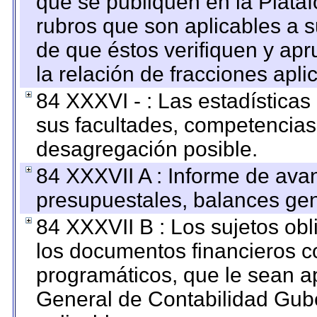
que se publiquen en la Plata
rubros que son aplicables a s
de que éstos verifiquen y ap
la relación de fracciones apli
84 XXXVI - : Las estadística
sus facultades, competencias
desagregación posible.
84 XXXVII A : Informe de ava
presupuestales, balances gen
84 XXXVII B : Los sujetos obl
los documentos financieros c
programáticos, que le sean a
General de Contabilidad Gub