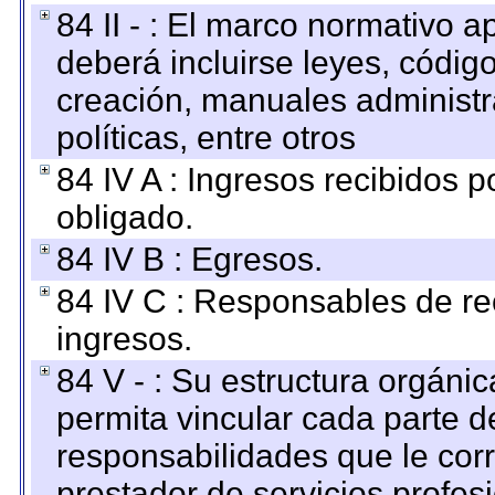
84 II - : El marco normativo a
deberá incluirse leyes, códig
creación, manuales administrat
políticas, entre otros
84 IV A : Ingresos recibidos p
obligado.
84 IV B : Egresos.
84 IV C : Responsables de reci
ingresos.
84 V - : Su estructura orgáni
permita vincular cada parte de
responsabilidades que le cor
prestador de servicios profes