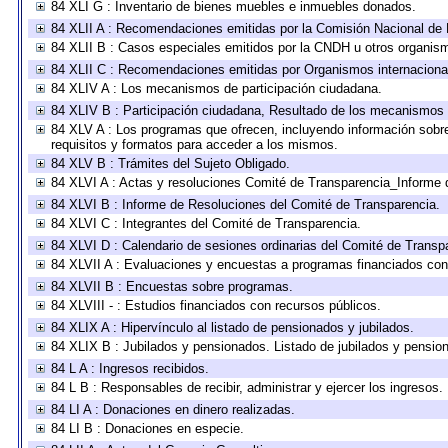
84 XLI G : Inventario de bienes muebles e inmuebles donados.
84 XLII A : Recomendaciones emitidas por la Comisión Nacional d
84 XLII B : Casos especiales emitidos por la CNDH u otros organis
84 XLII C : Recomendaciones emitidas por Organismos internaciona
84 XLIV A : Los mecanismos de participación ciudadana.
84 XLIV B : Participación ciudadana, Resultado de los mecanismos d
84 XLV A : Los programas que ofrecen, incluyendo información sobre 
requisitos y formatos para acceder a los mismos.
84 XLV B : Trámites del Sujeto Obligado.
84 XLVI A : Actas y resoluciones Comité de Transparencia_Informe 
84 XLVI B : Informe de Resoluciones del Comité de Transparencia.
84 XLVI C : Integrantes del Comité de Transparencia.
84 XLVI D : Calendario de sesiones ordinarias del Comité de Transp
84 XLVII A : Evaluaciones y encuestas a programas financiados con
84 XLVII B : Encuestas sobre programas.
84 XLVIII - : Estudios financiados con recursos públicos.
84 XLIX A : Hipervínculo al listado de pensionados y jubilados.
84 XLIX B : Jubilados y pensionados. Listado de jubilados y pensio
84 L A : Ingresos recibidos.
84 L B : Responsables de recibir, administrar y ejercer los ingresos.
84 LI A : Donaciones en dinero realizadas.
84 LI B : Donaciones en especie.