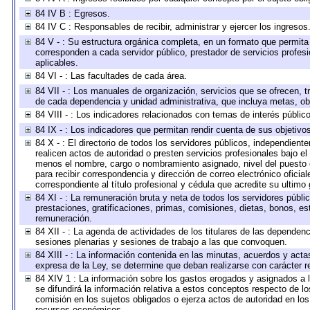
84 IV B : Egresos.
84 IV C : Responsables de recibir, administrar y ejercer los ingresos
84 V - : Su estructura orgánica completa, en un formato que permita 
corresponden a cada servidor público, prestador de servicios profes
aplicables.
84 VI - : Las facultades de cada área.
84 VII - : Los manuales de organización, servicios que se ofrecen, 
de cada dependencia y unidad administrativa, que incluya metas, obj
84 VIII - : Los indicadores relacionados con temas de interés públi
84 IX - : Los indicadores que permitan rendir cuenta de sus objetivo
84 X - : El directorio de todos los servidores públicos, independien
realicen actos de autoridad o presten servicios profesionales bajo el
menos el nombre, cargo o nombramiento asignado, nivel del puesto en
para recibir correspondencia y dirección de correo electrónico oficia
correspondiente al título profesional y cédula que acredite su ultimo
84 XI - : La remuneración bruta y neta de todos los servidores públ
prestaciones, gratificaciones, primas, comisiones, dietas, bonos, e
remuneración.
84 XII - : La agenda de actividades de los titulares de las dependen
sesiones plenarias y sesiones de trabajo a las que convoquen.
84 XIII - : La información contenida en las minutas, acuerdos y acta
expresa de la Ley, se determine que deban realizarse con carácter r
84 XIV 1 : La información sobre los gastos erogados y asignados a 
se difundirá la información relativa a estos conceptos respecto de
comisión en los sujetos obligados o ejerza actos de autoridad en lo
recursos económicos.