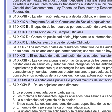
concepto de multas, recargos, cuotas, depósitos y fianzas señalando 
se refiere a los recursos federales transferidos al estado y municip
Contabilidad Gubernamental, Ley Federal de Presupuesto y Responsa
Federación.
84 XXVIII - : La información relativa a la deuda pública, en términos
84 XXIX A : Programa Anual de Comunicación Social o equivalente.
84 XXIX B : Erogación de los recursos por contratación de servicios 
84 XXIX C : Utilización de los Tiempos Oficiales.
84 XXIX D : Gastos de publicidad oficial_Hipervínculo a información 
84 XXIX E : Medios electrónicos del Sujeto Obligado.
84 XXX - : Los informes finales de resultados definitivos de las audi
en su caso, las aclaraciones que correspondan; una vez que se hay
84 XXXI - : El resultado de la dictaminación de los estados financier
84 XXXIII - : Las convocatorias e información acerca de los permisos
prestaciones de servicios y autorizaciones otorgadas por las entida
expedientes y documentos que contengan los resultados de los proce
concesiones y licencias, permisos o autorizaciones a particulares, la
concepto y los objetivos de la concesión, licencia, autorización o pe
84 XXXIV A : De licitaciones públicas o procedimientos de invitación 
84 XXXIV B : De las adjudicaciones directas:
1. La propuesta enviada por el participante.
2. Los motivos y fundamentos legales aplicados para llevarla a cabo
3. La autorización del ejercicio de la opción.
4. En su caso, las cotizaciones consideradas, especificando los no
5. El nombre de la persona física o moral adjudicada.
6. La unidad administrativa solicitante y la responsable de su ejecuc