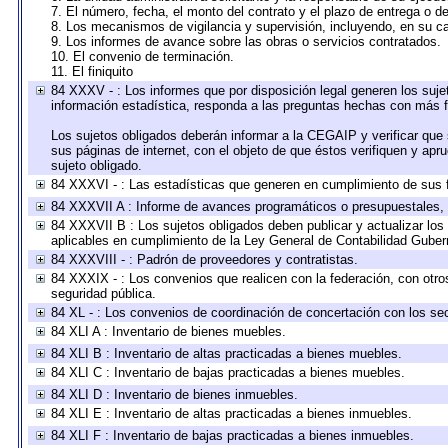
7. El número, fecha, el monto del contrato y el plazo de entrega o de
8. Los mecanismos de vigilancia y supervisión, incluyendo, en su c
9. Los informes de avance sobre las obras o servicios contratados.
10. El convenio de terminación.
11. El finiquito
84 XXXV - : Los informes que por disposición legal generen los suje
información estadística, responda a las preguntas hechas con más fr
Los sujetos obligados deberán informar a la CEGAIP y verificar que 
sus páginas de internet, con el objeto de que éstos verifiquen y apr
sujeto obligado.
84 XXXVI - : Las estadísticas que generen en cumplimiento de sus 
84 XXXVII A : Informe de avances programáticos o presupuestales, 
84 XXXVII B : Los sujetos obligados deben publicar y actualizar lo
aplicables en cumplimiento de la Ley General de Contabilidad Gube
84 XXXVIII - : Padrón de proveedores y contratistas.
84 XXXIX - : Los convenios que realicen con la federación, con otr
seguridad pública.
84 XL - : Los convenios de coordinación de concertación con los sec
84 XLI A : Inventario de bienes muebles.
84 XLI B : Inventario de altas practicadas a bienes muebles.
84 XLI C : Inventario de bajas practicadas a bienes muebles.
84 XLI D : Inventario de bienes inmuebles.
84 XLI E : Inventario de altas practicadas a bienes inmuebles.
84 XLI F : Inventario de bajas practicadas a bienes inmuebles.