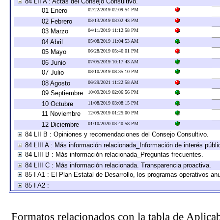
84 LII A : Actas del Consejo Consultivo.
01 Enero
02/22/2019 02:09:54 PM
02 Febrero
03/13/2019 03:02:43 PM
03 Marzo
04/11/2019 11:12:58 PM
04 Abril
05/08/2019 11:04:53 AM
05 Mayo
06/28/2019 05:46:01 PM
06 Junio
07/05/2019 10:17:43 AM
07 Julio
08/10/2019 08:35:10 PM
08 Agosto
06/29/2021 11:22:58 AM
09 Septiembre
10/09/2019 02:06:56 PM
10 Octubre
11/08/2019 03:08:15 PM
11 Noviembre
12/09/2019 01:25:00 PM
12 Diciembre
01/10/2020 03:40:58 PM
84 LII B : Opiniones y recomendaciones del Consejo Consultivo.
84 LIII A : Más información relacionada_Información de interés públi
84 LIII B : Más información relacionada_Preguntas frecuentes.
84 LIII C : Más información relacionada. Transparencia proactiva.
85 I A1 : El Plan Estatal de Desarrollo, los programas operativos a
85 I A2 :
Formatos relacionados con la tabla de Aplica