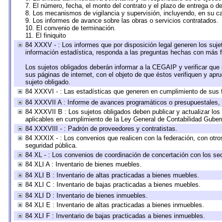
7. El número, fecha, el monto del contrato y el plazo de entrega o de
8. Los mecanismos de vigilancia y supervisión, incluyendo, en su c
9. Los informes de avance sobre las obras o servicios contratados.
10. El convenio de terminación.
11. El finiquito
84 XXXV - : Los informes que por disposición legal generen los suje
información estadística, responda a las preguntas hechas con más fr
Los sujetos obligados deberán informar a la CEGAIP y verificar que 
sus páginas de internet, con el objeto de que éstos verifiquen y apr
sujeto obligado.
84 XXXVI - : Las estadísticas que generen en cumplimiento de sus 
84 XXXVII A : Informe de avances programáticos o presupuestales, 
84 XXXVII B : Los sujetos obligados deben publicar y actualizar lo
aplicables en cumplimiento de la Ley General de Contabilidad Gube
84 XXXVIII - : Padrón de proveedores y contratistas.
84 XXXIX - : Los convenios que realicen con la federación, con otr
seguridad pública.
84 XL - : Los convenios de coordinación de concertación con los sec
84 XLI A : Inventario de bienes muebles.
84 XLI B : Inventario de altas practicadas a bienes muebles.
84 XLI C : Inventario de bajas practicadas a bienes muebles.
84 XLI D : Inventario de bienes inmuebles.
84 XLI E : Inventario de altas practicadas a bienes inmuebles.
84 XLI F : Inventario de bajas practicadas a bienes inmuebles.