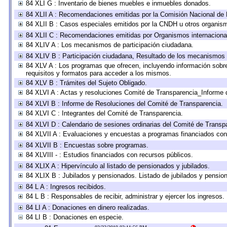
84 XLI G : Inventario de bienes muebles e inmuebles donados.
84 XLII A : Recomendaciones emitidas por la Comisión Nacional d
84 XLII B : Casos especiales emitidos por la CNDH u otros organis
84 XLII C : Recomendaciones emitidas por Organismos internaciona
84 XLIV A : Los mecanismos de participación ciudadana.
84 XLIV B : Participación ciudadana, Resultado de los mecanismos d
84 XLV A : Los programas que ofrecen, incluyendo información sobre 
requisitos y formatos para acceder a los mismos.
84 XLV B : Trámites del Sujeto Obligado.
84 XLVI A : Actas y resoluciones Comité de Transparencia_Informe 
84 XLVI B : Informe de Resoluciones del Comité de Transparencia.
84 XLVI C : Integrantes del Comité de Transparencia.
84 XLVI D : Calendario de sesiones ordinarias del Comité de Transp
84 XLVII A : Evaluaciones y encuestas a programas financiados con
84 XLVII B : Encuestas sobre programas.
84 XLVIII - : Estudios financiados con recursos públicos.
84 XLIX A : Hipervínculo al listado de pensionados y jubilados.
84 XLIX B : Jubilados y pensionados. Listado de jubilados y pensio
84 L A : Ingresos recibidos.
84 L B : Responsables de recibir, administrar y ejercer los ingresos.
84 LI A : Donaciones en dinero realizadas.
84 LI B : Donaciones en especie.