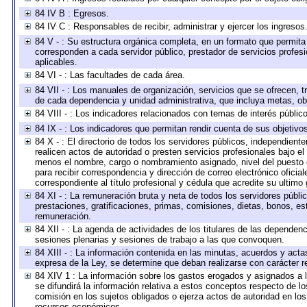
84 IV B : Egresos.
84 IV C : Responsables de recibir, administrar y ejercer los ingresos
84 V - : Su estructura orgánica completa, en un formato que permita 
corresponden a cada servidor público, prestador de servicios profes
aplicables.
84 VI - : Las facultades de cada área.
84 VII - : Los manuales de organización, servicios que se ofrecen, 
de cada dependencia y unidad administrativa, que incluya metas, obj
84 VIII - : Los indicadores relacionados con temas de interés públi
84 IX - : Los indicadores que permitan rendir cuenta de sus objetivo
84 X - : El directorio de todos los servidores públicos, independien
realicen actos de autoridad o presten servicios profesionales bajo el
menos el nombre, cargo o nombramiento asignado, nivel del puesto en
para recibir correspondencia y dirección de correo electrónico oficia
correspondiente al título profesional y cédula que acredite su ultimo
84 XI - : La remuneración bruta y neta de todos los servidores públ
prestaciones, gratificaciones, primas, comisiones, dietas, bonos, e
remuneración.
84 XII - : La agenda de actividades de los titulares de las dependen
sesiones plenarias y sesiones de trabajo a las que convoquen.
84 XIII - : La información contenida en las minutas, acuerdos y acta
expresa de la Ley, se determine que deban realizarse con carácter r
84 XIV 1 : La información sobre los gastos erogados y asignados a 
se difundirá la información relativa a estos conceptos respecto de
comisión en los sujetos obligados o ejerza actos de autoridad en lo
recursos económicos.