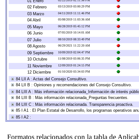
01 Enero
02/22/2019 02:11:56 PM
02 Febrero
03/13/2019 03:00:29 PM
03 Marzo
04/11/2019 11:11:46 PM
04 Abril
05/08/2019 11:03:36 AM
05 Mayo
06/28/2019 05:45:12 PM
06 Junio
07/05/2019 10:14:01 AM
07 Julio
08/10/2019 08:33:49 PM
08 Agosto
06/29/2021 11:22:20 AM
09 Septiembre
10/09/2019 02:04:47 PM
10 Octubre
11/08/2019 03:06:35 PM
11 Noviembre
12/09/2019 01:24:15 PM
12 Diciembre
01/10/2020 03:34:03 PM
84 LII A : Actas del Consejo Consultivo.
84 LII B : Opiniones y recomendaciones del Consejo Consultivo.
84 LIII A : Más información relacionada_Información de interés públi
84 LIII B : Más información relacionada_Preguntas frecuentes.
84 LIII C : Más información relacionada. Transparencia proactiva.
85 I A1 : El Plan Estatal de Desarrollo, los programas operativos a
85 I A2 :
Formatos relacionados con la tabla de Aplica