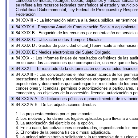
concepto de multas, recargos, cuotas, depósitos y fianzas señalando 
se refiere a los recursos federales transferidos al estado y municip
Contabilidad Gubernamental, Ley Federal de Presupuesto y Responsa
Federación.
84 XXVIII - : La información relativa a la deuda pública, en términos
84 XXIX A : Programa Anual de Comunicación Social o equivalente.
84 XXIX B : Erogación de los recursos por contratación de servicios 
84 XXIX C : Utilización de los Tiempos Oficiales.
84 XXIX D : Gastos de publicidad oficial_Hipervínculo a información 
84 XXIX E : Medios electrónicos del Sujeto Obligado.
84 XXX - : Los informes finales de resultados definitivos de las audi
en su caso, las aclaraciones que correspondan; una vez que se hay
84 XXXI - : El resultado de la dictaminación de los estados financier
84 XXXIII - : Las convocatorias e información acerca de los permisos
prestaciones de servicios y autorizaciones otorgadas por las entida
expedientes y documentos que contengan los resultados de los proce
concesiones y licencias, permisos o autorizaciones a particulares, la
concepto y los objetivos de la concesión, licencia, autorización o pe
84 XXXIV A : De licitaciones públicas o procedimientos de invitación 
84 XXXIV B : De las adjudicaciones directas:
1. La propuesta enviada por el participante.
2. Los motivos y fundamentos legales aplicados para llevarla a cabo
3. La autorización del ejercicio de la opción.
4. En su caso, las cotizaciones consideradas, especificando los no
5. El nombre de la persona física o moral adjudicada.
6. La unidad administrativa solicitante y la responsable de su ejecuc