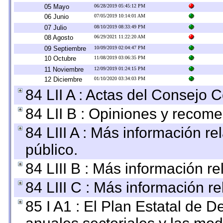
05 Mayo
06/28/2019 05:45:12 PM
06 Junio
07/05/2019 10:14:01 AM
07 Julio
08/10/2019 08:33:49 PM
08 Agosto
06/29/2021 11:22:20 AM
09 Septiembre
10/09/2019 02:04:47 PM
10 Octubre
11/08/2019 03:06:35 PM
11 Noviembre
12/09/2019 01:24:15 PM
12 Diciembre
01/10/2020 03:34:03 PM
84 LII A : Actas del Consejo C
84 LII B : Opiniones y recom
84 LIII A : Más información r
público.
84 LIII B : Más información r
84 LIII C : Más información r
85 I A1 : El Plan Estatal de D