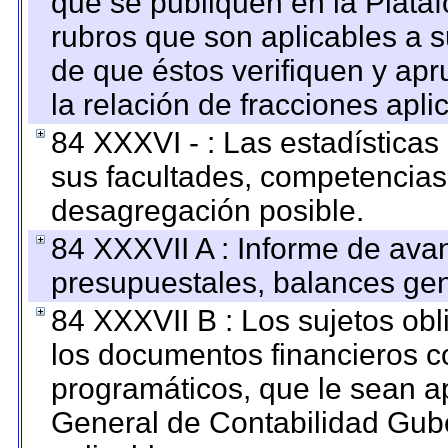
que se publiquen en la Plata
rubros que son aplicables a s
de que éstos verifiquen y ap
la relación de fracciones apli
84 XXXVI - : Las estadística
sus facultades, competencias
desagregación posible.
84 XXXVII A : Informe de ava
presupuestales, balances gen
84 XXXVII B : Los sujetos obl
los documentos financieros c
programáticos, que le sean a
General de Contabilidad Gub