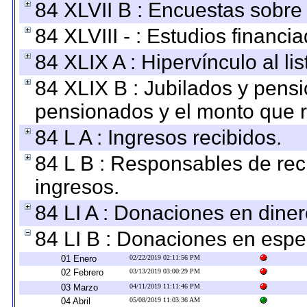
84 XLVII B : Encuestas sobre
84 XLVIII - : Estudios financi
84 XLIX A : Hipervínculo al l
84 XLIX B : Jubilados y pensi
pensionados y el monto que 
84 L A : Ingresos recibidos.
84 L B : Responsables de recib
ingresos.
84 LI A : Donaciones en diner
84 LI B : Donaciones en espe
01 Enero
02/22/2019 02:11:56 PM
02 Febrero
03/13/2019 03:00:29 PM
03 Marzo
04/11/2019 11:11:46 PM
04 Abril
05/08/2019 11:03:36 AM