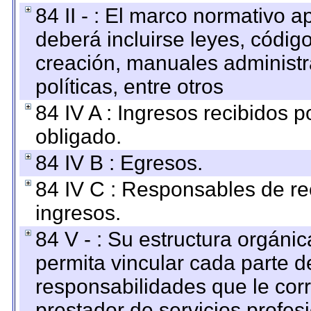
84 II - : El marco normativo a
deberá incluirse leyes, códig
creación, manuales administrat
políticas, entre otros
84 IV A : Ingresos recibidos p
obligado.
84 IV B : Egresos.
84 IV C : Responsables de reci
ingresos.
84 V - : Su estructura orgáni
permita vincular cada parte de
responsabilidades que le cor
prestador de servicios profes