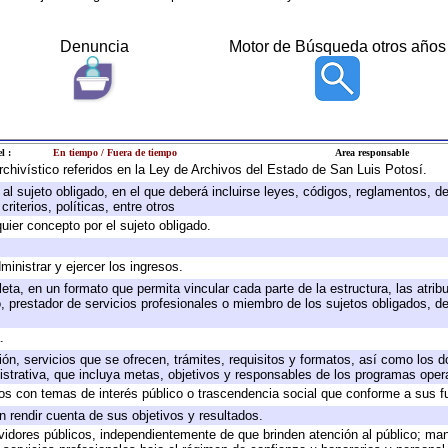
Denuncia
Motor de Búsqueda otros años
l :
En tiempo / Fuera de tiempo
Area responsable
archivístico referidos en la Ley de Archivos del Estado de San Luis Potosí.
e al sujeto obligado, en el que deberá incluirse leyes, códigos, reglamentos, 
riterios, políticas, entre otros
quier concepto por el sujeto obligado.
ministrar y ejercer los ingresos.
eta, en un formato que permita vincular cada parte de la estructura, las atri
, prestador de servicios profesionales o miembro de los sujetos obligados, d
.
ión, servicios que se ofrecen, trámites, requisitos y formatos, así como los
trativa, que incluya metas, objetivos y responsables de los programas operat
ados con temas de interés público o trascendencia social que conforme a sus f
n rendir cuenta de sus objetivos y resultados.
ervidores públicos, independientemente de que brinden atención al público; ma