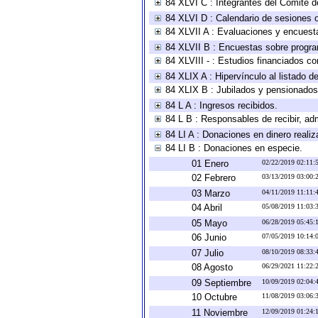
84 XLVI C : Integrantes del Comité d
84 XLVI D : Calendario de sesiones o
84 XLVII A : Evaluaciones y encuest
84 XLVII B : Encuestas sobre progr
84 XLVIII - : Estudios financiados co
84 XLIX A : Hipervínculo al listado d
84 XLIX B : Jubilados y pensionados
84 L A : Ingresos recibidos.
84 L B : Responsables de recibir, adm
84 LI A : Donaciones en dinero realiz
84 LI B : Donaciones en especie.
01 Enero
02/22/2019 02:11
02 Febrero
03/13/2019 03:00
03 Marzo
04/11/2019 11:11
04 Abril
05/08/2019 11:03
05 Mayo
06/28/2019 05:45
06 Junio
07/05/2019 10:14
07 Julio
08/10/2019 08:33
08 Agosto
06/29/2021 11:22
09 Septiembre
10/09/2019 02:04
10 Octubre
11/08/2019 03:06
11 Noviembre
12/09/2019 01:24