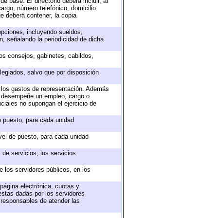
e base. El directorio deberá incluir, al
argo, número telefónico, domicilio
ue deberá contener, la copia
epciones, incluyendo sueldos,
, señalando la periodicidad de dicha
sos consejos, gabinetes, cabildos,
legiados, salvo que por disposición
o los gastos de representación. Además
ue desempeñe un empleo, cargo o
ciales no supongan el ejercicio de
de puesto, para cada unidad
ivel de puesto, para cada unidad
de servicios, los servicios
e los servidores públicos, en los
 página electrónica, cuotas y
estas dadas por los servidores
s responsables de atender las