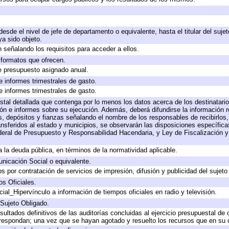
 desde el nivel de jefe de departamento o equivalente, hasta el titular del suj
a sido objeto.
 señalando los requisitos para acceder a ellos.
y formatos que ofrecen.
e presupuesto asignado anual.
e informes trimestrales de gasto.
e informes trimestrales de gasto.
stal detallada que contenga por lo menos los datos acerca de los destinatario
 e informes sobre su ejecución. Además, deberá difundirse la información re
, depósitos y fianzas señalando el nombre de los responsables de recibirlos, 
ransferidos al estado y municipios, se observarán las disposiciones específic
eral de Presupuesto y Responsabilidad Hacendaria, y Ley de Fiscalización y
 a la deuda pública, en términos de la normatividad aplicable.
icación Social o equivalente.
 por contratación de servicios de impresión, difusión y publicidad del sujeto
os Oficiales.
ial_Hipervínculo a información de tiempos oficiales en radio y televisión.
 Sujeto Obligado.
sultados definitivos de las auditorías concluidas al ejercicio presupuestal de 
rrespondan; una vez que se hayan agotado y resuelto los recursos que en su