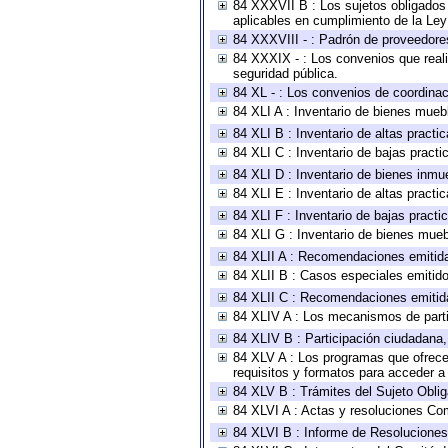
84 XXXVII B : Los sujetos obligados 
aplicables en cumplimiento de la Le
84 XXXVIII - : Padrón de proveedores
84 XXXIX - : Los convenios que reali
seguridad pública.
84 XL - : Los convenios de coordinac
84 XLI A : Inventario de bienes mueb
84 XLI B : Inventario de altas pract
84 XLI C : Inventario de bajas pract
84 XLI D : Inventario de bienes inmu
84 XLI E : Inventario de altas pract
84 XLI F : Inventario de bajas pract
84 XLI G : Inventario de bienes mue
84 XLII A : Recomendaciones emitid
84 XLII B : Casos especiales emitid
84 XLII C : Recomendaciones emitid
84 XLIV A : Los mecanismos de parti
84 XLIV B : Participación ciudadana
84 XLV A : Los programas que ofrecen
requisitos y formatos para acceder 
84 XLV B : Trámites del Sujeto Obli
84 XLVI A : Actas y resoluciones Co
84 XLVI B : Informe de Resoluciones