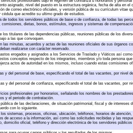
 servicios profesionales bajo el régimen de confianza u honorarios y personal d
o asignado, nivel del puesto en la estructura orgánica, fecha de alta en el c
ión de correo electrónico oficiales, y versión pública de su currículum vitae q
 y cédula que acredite su ultimo grado de estudios.
ta de todos los servidores públicos de base o de confianza, de todas las perc
s, comisiones, dietas, bonos, estímulos, ingresos y sistemas de compensación
e los titulares de las dependencias públicas, reuniones públicas de los diver
bajo a las que convoquen.
 en las minutas, acuerdos y actas de las reuniones oficiales de sus órganos co
deban realizarse con carácter reservado.
 gastos erogados y asignados a los Servicios de Traslado y Viáticos así com
 a estos conceptos respecto de los integrantes, miembros y/o toda persona q
ejerza actos de autoridad en los mismos, incluso cuando estas comisiones ofi
as y del personal de base, especificando el total de las vacantes, por nivel 
as y del personal de confianza, especificando el total de las vacantes, por n
icios profesionales por honorarios, señalando los nombres de los prestadores 
os y el periodo de contratación.
 pública de las declaraciones, de situación patrimonial, fiscal y de intereses d
uerdo con lo siguiente.
 los sistemas, procesos, oficinas, ubicación, teléfonos, horarios de atención,
es de acceso a la información, así como las solicitudes recibidas y las respu
 domicilio oficial, teléfono y dirección electrónica de los servidores público
rsos para ocupar cargos públicos y los resultados de los mismos.