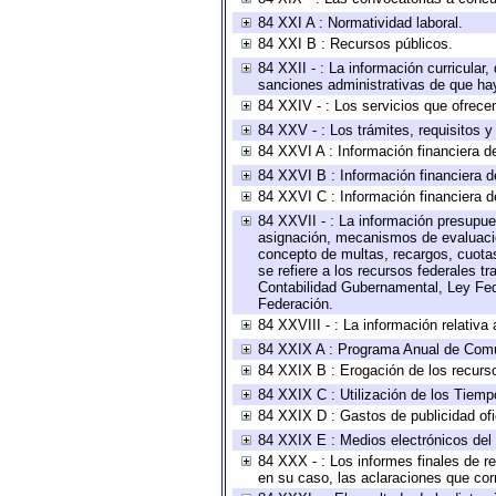
84 XXI A : Normatividad laboral.
84 XXI B : Recursos públicos.
84 XXII - : La información curricular,
sanciones administrativas de que hay
84 XXIV - : Los servicios que ofrecen
84 XXV - : Los trámites, requisitos 
84 XXVI A : Información financiera d
84 XXVI B : Información financiera d
84 XXVI C : Información financiera d
84 XXVII - : La información presupue
asignación, mecanismos de evaluación
concepto de multas, recargos, cuotas
se refiere a los recursos federales t
Contabilidad Gubernamental, Ley Fed
Federación.
84 XXVIII - : La información relativa
84 XXIX A : Programa Anual de Comun
84 XXIX B : Erogación de los recursos
84 XXIX C : Utilización de los Tiemp
84 XXIX D : Gastos de publicidad ofic
84 XXIX E : Medios electrónicos del
84 XXX - : Los informes finales de re
en su caso, las aclaraciones que co