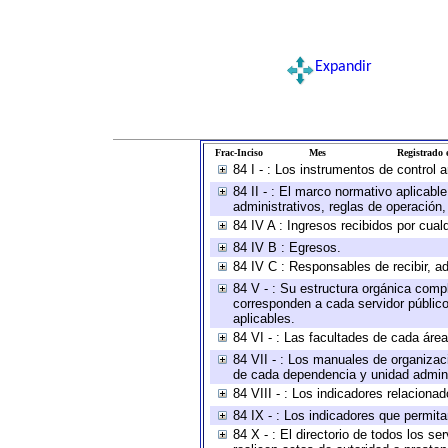
Expandir
Frac-Inciso
Mes
Registrado e
84 I - : Los instrumentos de control 
84 II - : El marco normativo aplicabl
administrativos, reglas de operación, c
84 IV A : Ingresos recibidos por cual
84 IV B : Egresos.
84 IV C : Responsables de recibir, ad
84 V - : Su estructura orgánica compl
corresponden a cada servidor público
aplicables.
84 VI - : Las facultades de cada área
84 VII - : Los manuales de organizac
de cada dependencia y unidad adminis
84 VIII - : Los indicadores relacion
84 IX - : Los indicadores que permita
84 X - : El directorio de todos los s