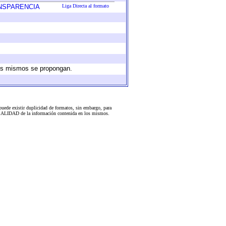
ANSPARENCIA
Liga Directa al formato
 los mismos se propongan.
uede existir duplicidad de formatos, sin embargo, para
 la CALIDAD de la información contenida en los mismos.