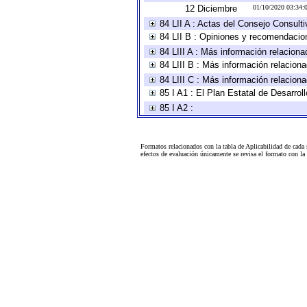
12 Diciembre
01/10/2020 03:34
84 LII A : Actas del Consejo Consulti
84 LII B : Opiniones y recomendacio
84 LIII A : Más información relaciona
84 LIII B : Más información relacion
84 LIII C : Más información relacion
85 I A1 : El Plan Estatal de Desarro
85 I A2 :
Formatos relacionados con la tabla de Aplicabilidad de cada
efectos de evaluación únicamente se revisa el formato con l