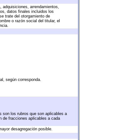
a, adquisiciones, arrendamientos,
s, datos finales incluidos los
e trate del otorgamiento de
bre o razón social del titular, el
ncia.
tal, según corresponda.
s son los rubros que son aplicables a
ón de fracciones aplicables a cada
mayor desagregación posible.