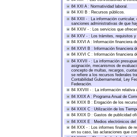
84 XXI A : Normatividad laboral.
84 XXI B : Recursos públicos.
84 XXII - : La información curricular,
sanciones administrativas de que hay
84 XXIV - : Los servicios que ofrecen
84 XXV - : Los trámites, requisitos 
84 XXVI A : Información financiera d
84 XXVI B : Información financiera d
84 XXVI C : Información financiera d
84 XXVII - : La información presupue
asignación, mecanismos de evaluación
concepto de multas, recargos, cuotas
se refiere a los recursos federales t
Contabilidad Gubernamental, Ley Fed
Federación.
84 XXVIII - : La información relativa
84 XXIX A : Programa Anual de Comun
84 XXIX B : Erogación de los recursos
84 XXIX C : Utilización de los Tiemp
84 XXIX D : Gastos de publicidad ofic
84 XXIX E : Medios electrónicos del
84 XXX - : Los informes finales de re
en su caso, las aclaraciones que co