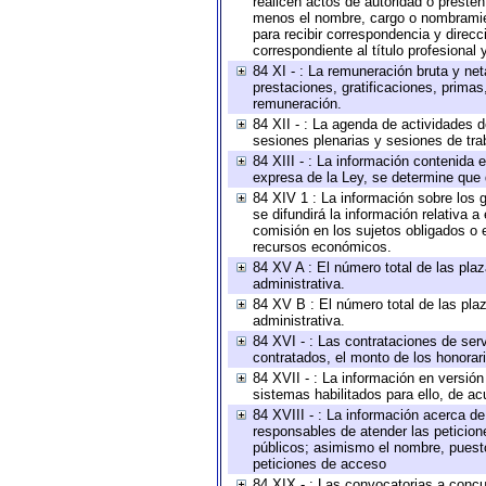
realicen actos de autoridad o presten
menos el nombre, cargo o nombramient
para recibir correspondencia y direcc
correspondiente al título profesional
84 XI - : La remuneración bruta y ne
prestaciones, gratificaciones, prima
remuneración.
84 XII - : La agenda de actividades d
sesiones plenarias y sesiones de tra
84 XIII - : La información contenida
expresa de la Ley, se determine que 
84 XIV 1 : La información sobre los
se difundirá la información relativa
comisión en los sujetos obligados o 
recursos económicos.
84 XV A : El número total de las plaz
administrativa.
84 XV B : El número total de las plaz
administrativa.
84 XVI - : Las contrataciones de serv
contratados, el monto de los honorari
84 XVII - : La información en versión
sistemas habilitados para ello, de ac
84 XVIII - : La información acerca de
responsables de atender las peticion
públicos; asimismo el nombre, puesto,
peticiones de acceso
84 XIX - : Las convocatorias a concu