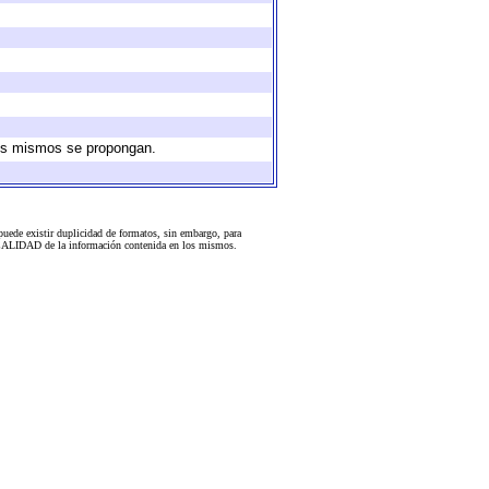
 los mismos se propongan.
uede existir duplicidad de formatos, sin embargo, para
 la CALIDAD de la información contenida en los mismos.