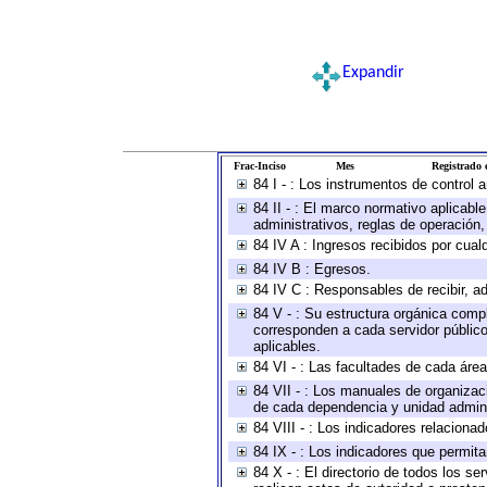
Expandir
Frac-Inciso
Mes
Registrado e
84 I - : Los instrumentos de control 
84 II - : El marco normativo aplicabl
administrativos, reglas de operación, c
84 IV A : Ingresos recibidos por cual
84 IV B : Egresos.
84 IV C : Responsables de recibir, ad
84 V - : Su estructura orgánica compl
corresponden a cada servidor público
aplicables.
84 VI - : Las facultades de cada área
84 VII - : Los manuales de organizac
de cada dependencia y unidad adminis
84 VIII - : Los indicadores relacion
84 IX - : Los indicadores que permita
84 X - : El directorio de todos los s