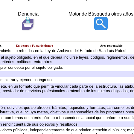
Denuncia
Motor de Búsqueda otros años
l :
En tiempo / Fuera de tiempo
Area responsable
archivístico referidos en la Ley de Archivos del Estado de San Luis Potosí.
e al sujeto obligado, en el que deberá incluirse leyes, códigos, reglamentos, 
riterios, políticas, entre otros
quier concepto por el sujeto obligado.
ministrar y ejercer los ingresos.
eta, en un formato que permita vincular cada parte de la estructura, las atri
, prestador de servicios profesionales o miembro de los sujetos obligados, d
.
ión, servicios que se ofrecen, trámites, requisitos y formatos, así como los
trativa, que incluya metas, objetivos y responsables de los programas operat
ados con temas de interés público o trascendencia social que conforme a sus f
n rendir cuenta de sus objetivos y resultados.
ervidores públicos, independientemente de que brinden atención al público; ma