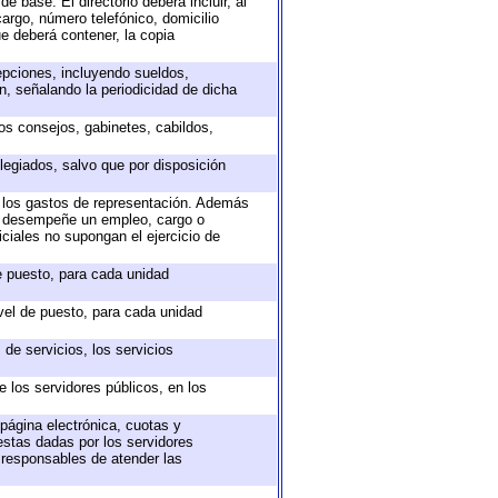
e base. El directorio deberá incluir, al
argo, número telefónico, domicilio
ue deberá contener, la copia
epciones, incluyendo sueldos,
, señalando la periodicidad de dicha
sos consejos, gabinetes, cabildos,
legiados, salvo que por disposición
o los gastos de representación. Además
ue desempeñe un empleo, cargo o
ciales no supongan el ejercicio de
de puesto, para cada unidad
ivel de puesto, para cada unidad
de servicios, los servicios
e los servidores públicos, en los
 página electrónica, cuotas y
estas dadas por los servidores
s responsables de atender las