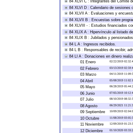
84 XLVI C : Integrantes del Comité d
84 XLVI D : Calendario de sesiones o
84 XLVII A : Evaluaciones y encuest
84 XLVII B : Encuestas sobre progr
84 XLVIII - : Estudios financiados co
84 XLIX A : Hipervínculo al listado d
84 XLIX B : Jubilados y pensionados
84 L A : Ingresos recibidos.
84 L B : Responsables de recibir, adm
84 LI A : Donaciones en dinero realiz
01 Enero
02/22/2019 02:32
02 Febrero
03/13/2019 02:59
03 Marzo
04/11/2019 11:09
04 Abril
05/08/2019 11:02
05 Mayo
06/28/2019 05:44
06 Junio
07/05/2019 10:12
07 Julio
08/10/2019 08:32
08 Agosto
06/29/2021 11:21
09 Septiembre
10/09/2019 02:04
10 Octubre
11/08/2019 03:05
11 Noviembre
12/09/2019 01:23
12 Diciembre
01/10/2020 03:33