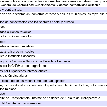
deben publicar y actualizar los documentos financieros contables, presupues
y General de Contabilidad Gubernamental y demás normatividad aplicable.
 y contratistas.
cen con la federación, con otros estados y con los municipios, siempre que 
ión de concertación con los sectores social y privado.
les.
icadas a bienes muebles.
icadas a bienes muebles.
ebles.
icadas a bienes inmuebles.
icadas a bienes inmuebles.
bles e inmuebles donados.
as por la Comisión Nacional de Derechos Humanos.
os por la CNDH u otros organismos.
as por Organismos internacionales.
cipación ciudadana.
, Resultado de los mecanismos de participación.
, incluyendo información sobre la población, objetivo y destino, así como lo
a los mismos.
gado.
mité de Transparencia_Informe de sesiones del Comité de Transparencia.
 del Comité de Transparencia.