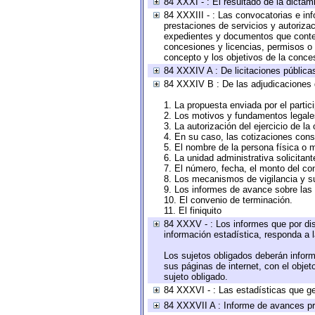
84 XXXI - : El resultado de la dictam
84 XXXIII - : Las convocatorias e in
prestaciones de servicios y autoriza
expedientes y documentos que conten
concesiones y licencias, permisos o a
concepto y los objetivos de la conces
84 XXXIV A : De licitaciones públicas
84 XXXIV B : De las adjudicaciones 
1. La propuesta enviada por el partic
2. Los motivos y fundamentos legales
3. La autorización del ejercicio de la
4. En su caso, las cotizaciones con
5. El nombre de la persona física o 
6. La unidad administrativa solicitan
7. El número, fecha, el monto del con
8. Los mecanismos de vigilancia y s
9. Los informes de avance sobre las 
10. El convenio de terminación.
11. El finiquito
84 XXXV - : Los informes que por dis
información estadística, responda a 
Los sujetos obligados deberán inform
sus páginas de internet, con el obje
sujeto obligado.
84 XXXVI - : Las estadísticas que g
84 XXXVII A : Informe de avances pr