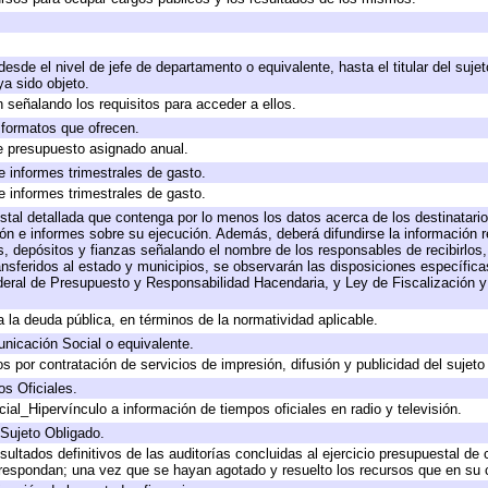
 desde el nivel de jefe de departamento o equivalente, hasta el titular del suj
a sido objeto.
 señalando los requisitos para acceder a ellos.
y formatos que ofrecen.
e presupuesto asignado anual.
e informes trimestrales de gasto.
e informes trimestrales de gasto.
stal detallada que contenga por lo menos los datos acerca de los destinatario
 e informes sobre su ejecución. Además, deberá difundirse la información re
, depósitos y fianzas señalando el nombre de los responsables de recibirlos, 
ransferidos al estado y municipios, se observarán las disposiciones específic
eral de Presupuesto y Responsabilidad Hacendaria, y Ley de Fiscalización y
 a la deuda pública, en términos de la normatividad aplicable.
icación Social o equivalente.
 por contratación de servicios de impresión, difusión y publicidad del sujeto
os Oficiales.
ial_Hipervínculo a información de tiempos oficiales en radio y televisión.
 Sujeto Obligado.
sultados definitivos de las auditorías concluidas al ejercicio presupuestal de 
rrespondan; una vez que se hayan agotado y resuelto los recursos que en su