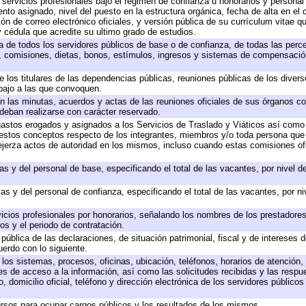
 servicios profesionales bajo el régimen de confianza u honorarios y personal d
o asignado, nivel del puesto en la estructura orgánica, fecha de alta en el c
ión de correo electrónico oficiales, y versión pública de su currículum vitae q
 y cédula que acredite su ultimo grado de estudios.
ta de todos los servidores públicos de base o de confianza, de todas las perc
s, comisiones, dietas, bonos, estímulos, ingresos y sistemas de compensación
e los titulares de las dependencias públicas, reuniones públicas de los diver
bajo a las que convoquen.
 en las minutas, acuerdos y actas de las reuniones oficiales de sus órganos co
deban realizarse con carácter reservado.
 gastos erogados y asignados a los Servicios de Traslado y Viáticos así com
 a estos conceptos respecto de los integrantes, miembros y/o toda persona q
ejerza actos de autoridad en los mismos, incluso cuando estas comisiones ofi
as y del personal de base, especificando el total de las vacantes, por nivel 
as y del personal de confianza, especificando el total de las vacantes, por n
icios profesionales por honorarios, señalando los nombres de los prestadores 
os y el periodo de contratación.
 pública de las declaraciones, de situación patrimonial, fiscal y de intereses d
uerdo con lo siguiente.
 los sistemas, procesos, oficinas, ubicación, teléfonos, horarios de atención,
es de acceso a la información, así como las solicitudes recibidas y las respu
 domicilio oficial, teléfono y dirección electrónica de los servidores público
rsos para ocupar cargos públicos y los resultados de los mismos.