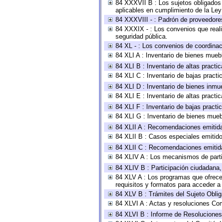
84 XXXVII B : Los sujetos obligados 
aplicables en cumplimiento de la Le
84 XXXVIII - : Padrón de proveedores
84 XXXIX - : Los convenios que reali
seguridad pública.
84 XL - : Los convenios de coordinac
84 XLI A : Inventario de bienes mueb
84 XLI B : Inventario de altas pract
84 XLI C : Inventario de bajas pract
84 XLI D : Inventario de bienes inmu
84 XLI E : Inventario de altas pract
84 XLI F : Inventario de bajas pract
84 XLI G : Inventario de bienes mue
84 XLII A : Recomendaciones emitid
84 XLII B : Casos especiales emitid
84 XLII C : Recomendaciones emitid
84 XLIV A : Los mecanismos de parti
84 XLIV B : Participación ciudadana
84 XLV A : Los programas que ofrecen
requisitos y formatos para acceder 
84 XLV B : Trámites del Sujeto Obli
84 XLVI A : Actas y resoluciones Co
84 XLVI B : Informe de Resoluciones