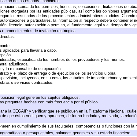
inación de los estados financieros.
formación acerca de los permisos, licencias, concesiones, licitaciones de obr
ciones otorgadas por las entidades públicas, así como las opiniones argumento
gan los resultados de los procedimientos administrativos aludidos. Cuando s
utorizaciones a particulares, la información al respecto deberá contener el nom
ión, licencia, autorización o permiso, el fundamento legal y el tiempo de vige
 o procedimientos de invitación restringida.
directas:
ipante.
 aplicados para llevarla a cabo.
 opción.
sideradas, especificando los nombres de los proveedores y los montos.
moral adjudicada.
te y la responsable de su ejecución.
trato y el plazo de entrega o de ejecución de los servicios u obra.
upervisión, incluyendo, en su caso, los estudios de impacto urbano y ambien
obras o servicios contratados.
posición legal generen los sujetos obligados;
las preguntas hechas con más frecuencia por el público.
ar a la CEGAIP y verificar que se publiquen en la Plataforma Nacional, cuále
to de que éstos verifiquen y aprueben, de forma fundada y motivada, la relaci
eneren en cumplimiento de sus facultades, competencias o funciones con la 
ogramáticos o presupuestales, balances generales y su estado financiero.