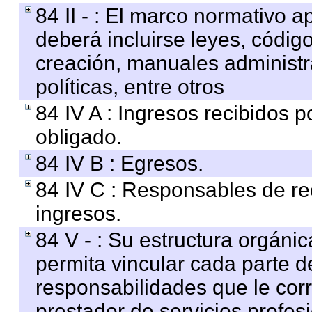
84 II - : El marco normativo a
deberá incluirse leyes, códig
creación, manuales administrat
políticas, entre otros
84 IV A : Ingresos recibidos p
obligado.
84 IV B : Egresos.
84 IV C : Responsables de reci
ingresos.
84 V - : Su estructura orgáni
permita vincular cada parte de
responsabilidades que le cor
prestador de servicios profes