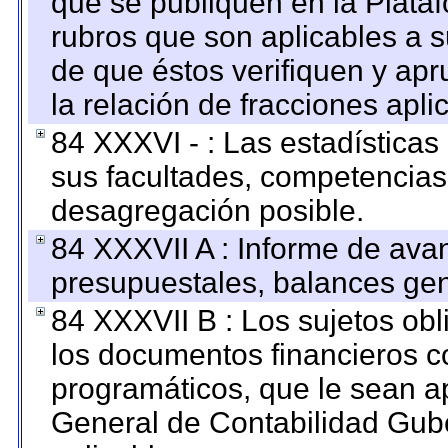
que se publiquen en la Plata
rubros que son aplicables a s
de que éstos verifiquen y ap
la relación de fracciones apli
84 XXXVI - : Las estadística
sus facultades, competencias
desagregación posible.
84 XXXVII A : Informe de ava
presupuestales, balances gen
84 XXXVII B : Los sujetos obl
los documentos financieros c
programáticos, que le sean a
General de Contabilidad Gub