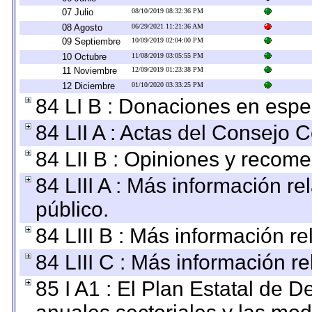
07 Julio
08/10/2019 08:32:36 PM
08 Agosto
06/29/2021 11:21:36 AM
09 Septiembre
10/09/2019 02:04:00 PM
10 Octubre
11/08/2019 03:05:55 PM
11 Noviembre
12/09/2019 01:23:38 PM
12 Diciembre
01/10/2020 03:33:25 PM
84 LI B : Donaciones en espe
84 LII A : Actas del Consejo C
84 LII B : Opiniones y recom
84 LIII A : Más información r
público.
84 LIII B : Más información r
84 LIII C : Más información r
85 I A1 : El Plan Estatal de D