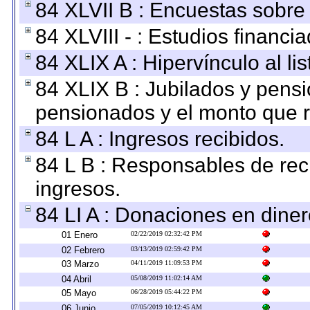
84 XLVII B : Encuestas sobre
84 XLVIII - : Estudios financi
84 XLIX A : Hipervínculo al l
84 XLIX B : Jubilados y pensi
pensionados y el monto que 
84 L A : Ingresos recibidos.
84 L B : Responsables de recib
ingresos.
84 LI A : Donaciones en diner
01 Enero
02/22/2019 02:32:42 PM
02 Febrero
03/13/2019 02:59:42 PM
03 Marzo
04/11/2019 11:09:53 PM
04 Abril
05/08/2019 11:02:14 AM
05 Mayo
06/28/2019 05:44:22 PM
06 Junio
07/05/2019 10:12:45 AM