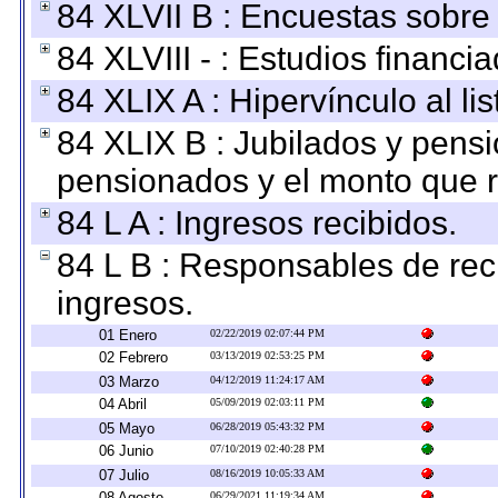
84 XLVII B : Encuestas sobre
84 XLVIII - : Estudios financi
84 XLIX A : Hipervínculo al l
84 XLIX B : Jubilados y pensi
pensionados y el monto que 
84 L A : Ingresos recibidos.
84 L B : Responsables de recib
ingresos.
01 Enero
02/22/2019 02:07:44 PM
02 Febrero
03/13/2019 02:53:25 PM
03 Marzo
04/12/2019 11:24:17 AM
04 Abril
05/09/2019 02:03:11 PM
05 Mayo
06/28/2019 05:43:32 PM
06 Junio
07/10/2019 02:40:28 PM
07 Julio
08/16/2019 10:05:33 AM
08 Agosto
06/29/2021 11:19:34 AM