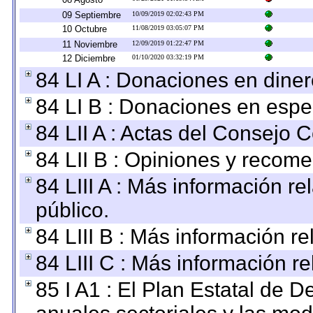
09 Septiembre
10/09/2019 02:02:43 PM
10 Octubre
11/08/2019 03:05:07 PM
11 Noviembre
12/09/2019 01:22:47 PM
12 Diciembre
01/10/2020 03:32:19 PM
84 LI A : Donaciones en diner
84 LI B : Donaciones en espe
84 LII A : Actas del Consejo C
84 LII B : Opiniones y recom
84 LIII A : Más información r
público.
84 LIII B : Más información r
84 LIII C : Más información r
85 I A1 : El Plan Estatal de D