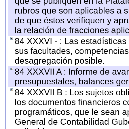
que se publiquen en la Plata
rubros que son aplicables a s
de que éstos verifiquen y ap
la relación de fracciones apli
84 XXXVI - : Las estadística
sus facultades, competencias
desagregación posible.
84 XXXVII A : Informe de ava
presupuestales, balances gen
84 XXXVII B : Los sujetos obl
los documentos financieros c
programáticos, que le sean a
General de Contabilidad Gub