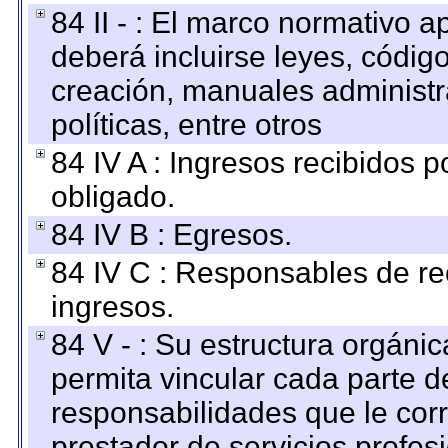
84 II - : El marco normativo a
deberá incluirse leyes, códig
creación, manuales administrat
políticas, entre otros
84 IV A : Ingresos recibidos p
obligado.
84 IV B : Egresos.
84 IV C : Responsables de reci
ingresos.
84 V - : Su estructura orgáni
permita vincular cada parte de
responsabilidades que le cor
prestador de servicios profes