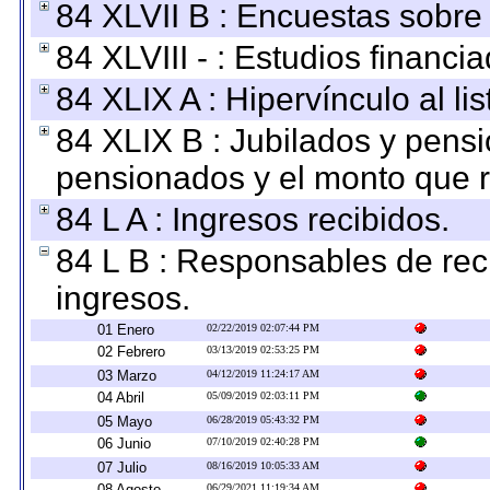
84 XLVII B : Encuestas sobre
84 XLVIII - : Estudios financi
84 XLIX A : Hipervínculo al l
84 XLIX B : Jubilados y pensi
pensionados y el monto que 
84 L A : Ingresos recibidos.
84 L B : Responsables de recib
ingresos.
01 Enero
02/22/2019 02:07:44 PM
02 Febrero
03/13/2019 02:53:25 PM
03 Marzo
04/12/2019 11:24:17 AM
04 Abril
05/09/2019 02:03:11 PM
05 Mayo
06/28/2019 05:43:32 PM
06 Junio
07/10/2019 02:40:28 PM
07 Julio
08/16/2019 10:05:33 AM
08 Agosto
06/29/2021 11:19:34 AM