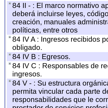
84 II - : El marco normativo a
deberá incluirse leyes, códig
creación, manuales administrat
políticas, entre otros
84 IV A : Ingresos recibidos p
obligado.
84 IV B : Egresos.
84 IV C : Responsables de reci
ingresos.
84 V - : Su estructura orgáni
permita vincular cada parte de
responsabilidades que le cor
prestador de servicios profes