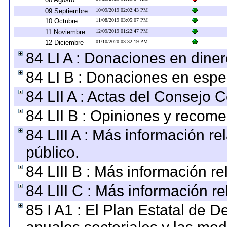
09 Septiembre
10/09/2019 02:02:43 PM
10 Octubre
11/08/2019 03:05:07 PM
11 Noviembre
12/09/2019 01:22:47 PM
12 Diciembre
01/10/2020 03:32:19 PM
84 LI A : Donaciones en diner
84 LI B : Donaciones en espe
84 LII A : Actas del Consejo C
84 LII B : Opiniones y recom
84 LIII A : Más información r
público.
84 LIII B : Más información r
84 LIII C : Más información r
85 I A1 : El Plan Estatal de D