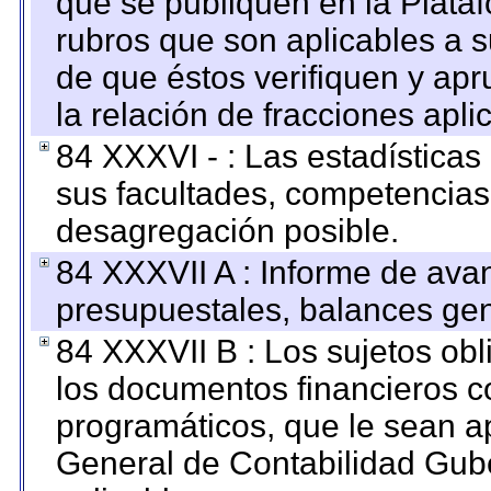
que se publiquen en la Plata
rubros que son aplicables a s
de que éstos verifiquen y ap
la relación de fracciones apli
84 XXXVI - : Las estadística
sus facultades, competencias
desagregación posible.
84 XXXVII A : Informe de ava
presupuestales, balances gen
84 XXXVII B : Los sujetos obl
los documentos financieros c
programáticos, que le sean a
General de Contabilidad Gub