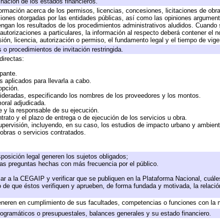
inación de los estados financieros.
formación acerca de los permisos, licencias, concesiones, licitaciones de obr
ciones otorgadas por las entidades públicas, así como las opiniones argumento
gan los resultados de los procedimientos administrativos aludidos. Cuando s
utorizaciones a particulares, la información al respecto deberá contener el nom
ión, licencia, autorización o permiso, el fundamento legal y el tiempo de vige
 o procedimientos de invitación restringida.
directas:
ipante.
 aplicados para llevarla a cabo.
 opción.
sideradas, especificando los nombres de los proveedores y los montos.
moral adjudicada.
te y la responsable de su ejecución.
trato y el plazo de entrega o de ejecución de los servicios u obra.
upervisión, incluyendo, en su caso, los estudios de impacto urbano y ambien
obras o servicios contratados.
posición legal generen los sujetos obligados;
las preguntas hechas con más frecuencia por el público.
ar a la CEGAIP y verificar que se publiquen en la Plataforma Nacional, cuále
to de que éstos verifiquen y aprueben, de forma fundada y motivada, la relaci
eneren en cumplimiento de sus facultades, competencias o funciones con la 
ogramáticos o presupuestales, balances generales y su estado financiero.