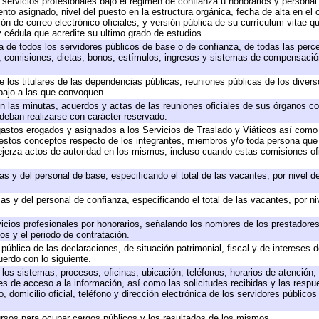
 servicios profesionales bajo el régimen de confianza u honorarios y personal d
o asignado, nivel del puesto en la estructura orgánica, fecha de alta en el c
ión de correo electrónico oficiales, y versión pública de su currículum vitae q
 y cédula que acredite su ultimo grado de estudios.
ta de todos los servidores públicos de base o de confianza, de todas las perc
s, comisiones, dietas, bonos, estímulos, ingresos y sistemas de compensación
e los titulares de las dependencias públicas, reuniones públicas de los diver
bajo a las que convoquen.
 en las minutas, acuerdos y actas de las reuniones oficiales de sus órganos co
deban realizarse con carácter reservado.
 gastos erogados y asignados a los Servicios de Traslado y Viáticos así com
 a estos conceptos respecto de los integrantes, miembros y/o toda persona q
ejerza actos de autoridad en los mismos, incluso cuando estas comisiones ofi
as y del personal de base, especificando el total de las vacantes, por nivel 
as y del personal de confianza, especificando el total de las vacantes, por n
icios profesionales por honorarios, señalando los nombres de los prestadores 
os y el periodo de contratación.
 pública de las declaraciones, de situación patrimonial, fiscal y de intereses d
uerdo con lo siguiente.
 los sistemas, procesos, oficinas, ubicación, teléfonos, horarios de atención,
es de acceso a la información, así como las solicitudes recibidas y las respu
 domicilio oficial, teléfono y dirección electrónica de los servidores público
rsos para ocupar cargos públicos y los resultados de los mismos.