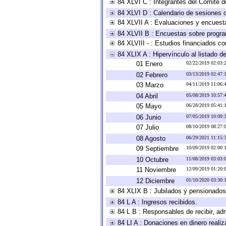
84 XLVI C : Integrantes del Comité d
84 XLVI D : Calendario de sesiones o
84 XLVII A : Evaluaciones y encuest
84 XLVII B : Encuestas sobre progr
84 XLVIII - : Estudios financiados co
84 XLIX A : Hipervínculo al listado d
01 Enero
02/22/2019 02:03
02 Febrero
03/13/2019 02:47
03 Marzo
04/11/2019 11:06
04 Abril
05/08/2019 10:57
05 Mayo
06/28/2019 05:41
06 Junio
07/05/2019 10:09
07 Julio
08/10/2019 08:27
08 Agosto
06/29/2021 11:15
09 Septiembre
10/09/2019 02:00
10 Octubre
11/08/2019 03:03
11 Noviembre
12/09/2019 01:20
12 Diciembre
01/10/2020 03:30
84 XLIX B : Jubilados y pensionados
84 L A : Ingresos recibidos.
84 L B : Responsables de recibir, adm
84 LI A : Donaciones en dinero realiz