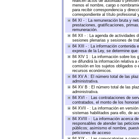
realicen actos de autoridad o presten
menos el nombre, cargo o nombramient
para recibir correspondencia y direcc
correspondiente al título profesional
84 XI - : La remuneración bruta y ne
prestaciones, gratificaciones, prima
remuneración.
84 XII - : La agenda de actividades d
sesiones plenarias y sesiones de tra
84 XIII - : La información contenida
expresa de la Ley, se determine que 
84 XIV 1 : La información sobre los
se difundirá la información relativa
comisión en los sujetos obligados o 
recursos económicos.
84 XV A : El número total de las plaz
administrativa.
84 XV B : El número total de las plaz
administrativa.
84 XVI - : Las contrataciones de serv
contratados, el monto de los honorari
84 XVII - : La información en versión
sistemas habilitados para ello, de ac
84 XVIII - : La información acerca de
responsables de atender las peticion
públicos; asimismo el nombre, puesto,
peticiones de acceso
84 XIX - : Las convocatorias a concu