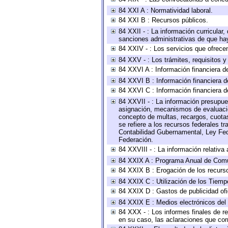
84 XXI A : Normatividad laboral.
84 XXI B : Recursos públicos.
84 XXII - : La información curricular,
sanciones administrativas de que hay
84 XXIV - : Los servicios que ofrecen
84 XXV - : Los trámites, requisitos 
84 XXVI A : Información financiera d
84 XXVI B : Información financiera d
84 XXVI C : Información financiera d
84 XXVII - : La información presupue
asignación, mecanismos de evaluación
concepto de multas, recargos, cuotas
se refiere a los recursos federales t
Contabilidad Gubernamental, Ley Fed
Federación.
84 XXVIII - : La información relativa
84 XXIX A : Programa Anual de Comun
84 XXIX B : Erogación de los recursos
84 XXIX C : Utilización de los Tiemp
84 XXIX D : Gastos de publicidad ofic
84 XXIX E : Medios electrónicos del
84 XXX - : Los informes finales de re
en su caso, las aclaraciones que co