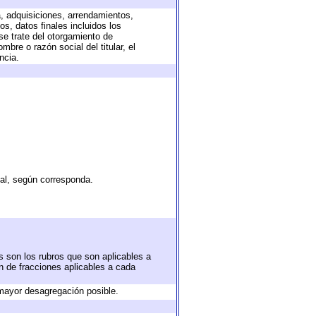
a, adquisiciones, arrendamientos,
s, datos finales incluidos los
e trate del otorgamiento de
bre o razón social del titular, el
ncia.
tal, según corresponda.
s son los rubros que son aplicables a
ón de fracciones aplicables a cada
mayor desagregación posible.