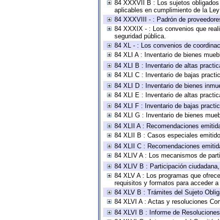
84 XXXVII B : Los sujetos obligados 
aplicables en cumplimiento de la Le
84 XXXVIII - : Padrón de proveedores
84 XXXIX - : Los convenios que reali
seguridad pública.
84 XL - : Los convenios de coordinac
84 XLI A : Inventario de bienes mueb
84 XLI B : Inventario de altas pract
84 XLI C : Inventario de bajas pract
84 XLI D : Inventario de bienes inmu
84 XLI E : Inventario de altas pract
84 XLI F : Inventario de bajas pract
84 XLI G : Inventario de bienes mue
84 XLII A : Recomendaciones emitid
84 XLII B : Casos especiales emitid
84 XLII C : Recomendaciones emitid
84 XLIV A : Los mecanismos de parti
84 XLIV B : Participación ciudadana
84 XLV A : Los programas que ofrecen
requisitos y formatos para acceder 
84 XLV B : Trámites del Sujeto Obli
84 XLVI A : Actas y resoluciones Co
84 XLVI B : Informe de Resoluciones