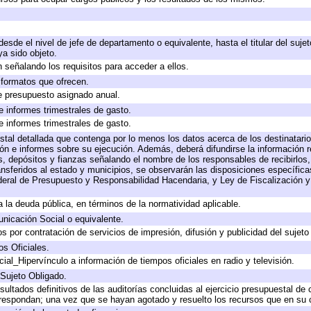
 desde el nivel de jefe de departamento o equivalente, hasta el titular del suj
a sido objeto.
 señalando los requisitos para acceder a ellos.
y formatos que ofrecen.
e presupuesto asignado anual.
e informes trimestrales de gasto.
e informes trimestrales de gasto.
stal detallada que contenga por lo menos los datos acerca de los destinatario
 e informes sobre su ejecución. Además, deberá difundirse la información re
, depósitos y fianzas señalando el nombre de los responsables de recibirlos, 
ransferidos al estado y municipios, se observarán las disposiciones específic
eral de Presupuesto y Responsabilidad Hacendaria, y Ley de Fiscalización y
 a la deuda pública, en términos de la normatividad aplicable.
icación Social o equivalente.
 por contratación de servicios de impresión, difusión y publicidad del sujeto
os Oficiales.
ial_Hipervínculo a información de tiempos oficiales en radio y televisión.
 Sujeto Obligado.
sultados definitivos de las auditorías concluidas al ejercicio presupuestal de 
rrespondan; una vez que se hayan agotado y resuelto los recursos que en su