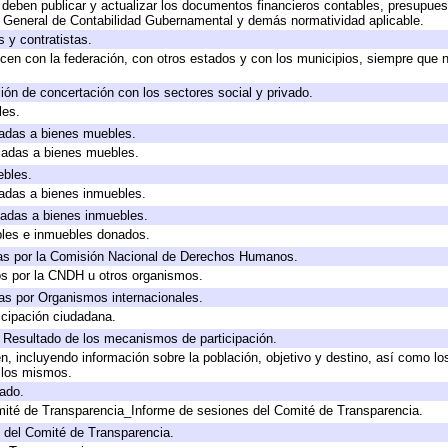
deben publicar y actualizar los documentos financieros contables, presupues
y General de Contabilidad Gubernamental y demás normatividad aplicable.
 y contratistas.
cen con la federación, con otros estados y con los municipios, siempre que 
ión de concertación con los sectores social y privado.
les.
icadas a bienes muebles.
icadas a bienes muebles.
ebles.
icadas a bienes inmuebles.
icadas a bienes inmuebles.
bles e inmuebles donados.
as por la Comisión Nacional de Derechos Humanos.
os por la CNDH u otros organismos.
as por Organismos internacionales.
cipación ciudadana.
, Resultado de los mecanismos de participación.
, incluyendo información sobre la población, objetivo y destino, así como lo
a los mismos.
gado.
mité de Transparencia_Informe de sesiones del Comité de Transparencia.
 del Comité de Transparencia.