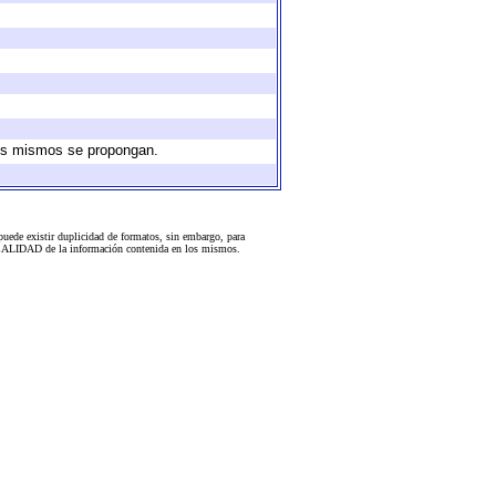
 los mismos se propongan.
uede existir duplicidad de formatos, sin embargo, para
 la CALIDAD de la información contenida en los mismos.