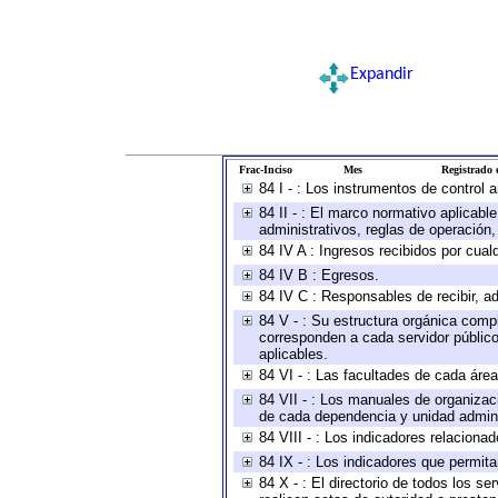
Expandir
Frac-Inciso
Mes
Registrado e
84 I - : Los instrumentos de control 
84 II - : El marco normativo aplicabl
administrativos, reglas de operación, c
84 IV A : Ingresos recibidos por cual
84 IV B : Egresos.
84 IV C : Responsables de recibir, ad
84 V - : Su estructura orgánica compl
corresponden a cada servidor público
aplicables.
84 VI - : Las facultades de cada área
84 VII - : Los manuales de organizac
de cada dependencia y unidad adminis
84 VIII - : Los indicadores relacion
84 IX - : Los indicadores que permita
84 X - : El directorio de todos los s