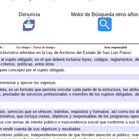
Denuncia
Motor de Búsqueda otros años
l :
En tiempo / Fuera de tiempo
Area responsable
archivístico referidos en la Ley de Archivos del Estado de San Luis Potosí.
e al sujeto obligado, en el que deberá incluirse leyes, códigos, reglamentos, 
riterios, políticas, entre otros
quier concepto por el sujeto obligado.
ministrar y ejercer los ingresos.
eta, en un formato que permita vincular cada parte de la estructura, las atri
, prestador de servicios profesionales o miembro de los sujetos obligados, d
.
ión, servicios que se ofrecen, trámites, requisitos y formatos, así como los
trativa, que incluya metas, objetivos y responsables de los programas operat
ados con temas de interés público o trascendencia social que conforme a sus f
n rendir cuenta de sus objetivos y resultados.
ervidores públicos, independientemente de que brinden atención al público; ma