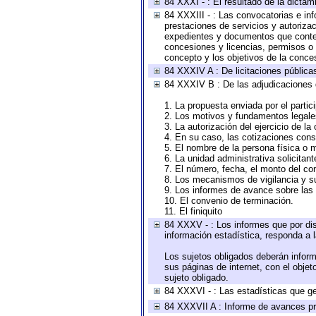
84 XXXI - : El resultado de la dictam
84 XXXIII - : Las convocatorias e in
prestaciones de servicios y autoriza
expedientes y documentos que conten
concesiones y licencias, permisos o a
concepto y los objetivos de la conces
84 XXXIV A : De licitaciones públicas
84 XXXIV B : De las adjudicaciones 
1. La propuesta enviada por el partic
2. Los motivos y fundamentos legales
3. La autorización del ejercicio de la
4. En su caso, las cotizaciones con
5. El nombre de la persona física o 
6. La unidad administrativa solicitan
7. El número, fecha, el monto del con
8. Los mecanismos de vigilancia y s
9. Los informes de avance sobre las 
10. El convenio de terminación.
11. El finiquito
84 XXXV - : Los informes que por dis
información estadística, responda a 
Los sujetos obligados deberán inform
sus páginas de internet, con el obje
sujeto obligado.
84 XXXVI - : Las estadísticas que g
84 XXXVII A : Informe de avances pr