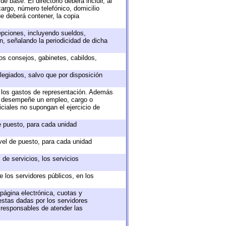
e base. El directorio deberá incluir, al
argo, número telefónico, domicilio
ue deberá contener, la copia
epciones, incluyendo sueldos,
, señalando la periodicidad de dicha
sos consejos, gabinetes, cabildos,
legiados, salvo que por disposición
o los gastos de representación. Además
ue desempeñe un empleo, cargo o
ciales no supongan el ejercicio de
de puesto, para cada unidad
ivel de puesto, para cada unidad
de servicios, los servicios
e los servidores públicos, en los
 página electrónica, cuotas y
estas dadas por los servidores
s responsables de atender las