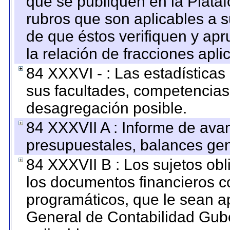
que se publiquen en la Plata
rubros que son aplicables a s
de que éstos verifiquen y ap
la relación de fracciones apli
84 XXXVI - : Las estadística
sus facultades, competencias
desagregación posible.
84 XXXVII A : Informe de ava
presupuestales, balances gen
84 XXXVII B : Los sujetos obl
los documentos financieros c
programáticos, que le sean a
General de Contabilidad Gub