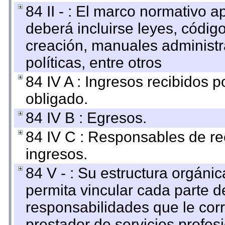
84 II - : El marco normativo a
deberá incluirse leyes, códig
creación, manuales administrat
políticas, entre otros
84 IV A : Ingresos recibidos p
obligado.
84 IV B : Egresos.
84 IV C : Responsables de reci
ingresos.
84 V - : Su estructura orgáni
permita vincular cada parte de
responsabilidades que le cor
prestador de servicios profes