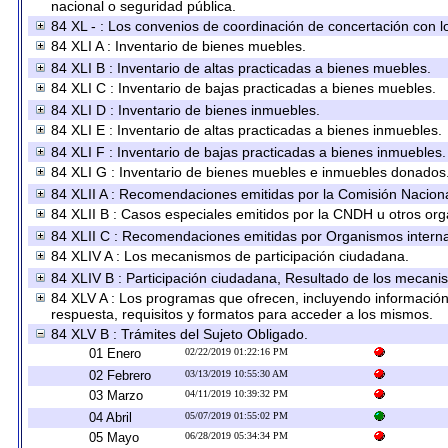
nacional o seguridad pública.
84 XL - : Los convenios de coordinación de concertación con lo
84 XLI A : Inventario de bienes muebles.
84 XLI B : Inventario de altas practicadas a bienes muebles.
84 XLI C : Inventario de bajas practicadas a bienes muebles.
84 XLI D : Inventario de bienes inmuebles.
84 XLI E : Inventario de altas practicadas a bienes inmuebles.
84 XLI F : Inventario de bajas practicadas a bienes inmuebles.
84 XLI G : Inventario de bienes muebles e inmuebles donados
84 XLII A : Recomendaciones emitidas por la Comisión Nacio
84 XLII B : Casos especiales emitidos por la CNDH u otros or
84 XLII C : Recomendaciones emitidas por Organismos interna
84 XLIV A : Los mecanismos de participación ciudadana.
84 XLIV B : Participación ciudadana, Resultado de los mecanis
84 XLV A : Los programas que ofrecen, incluyendo información s
respuesta, requisitos y formatos para acceder a los mismos.
84 XLV B : Trámites del Sujeto Obligado.
01 Enero
02/22/2019 01:22:16 PM
02 Febrero
03/13/2019 10:55:30 AM
03 Marzo
04/11/2019 10:39:32 PM
04 Abril
05/07/2019 01:55:02 PM
05 Mayo
06/28/2019 05:34:34 PM