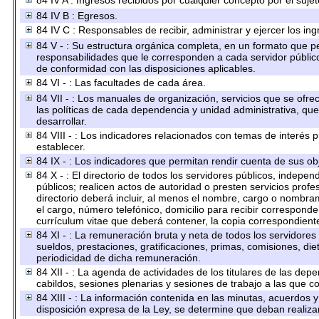
84 IV A : Ingresos recibidos por cualquier concepto por el sujet
84 IV B : Egresos.
84 IV C : Responsables de recibir, administrar y ejercer los ing
84 V - : Su estructura orgánica completa, en un formato que per
responsabilidades que le corresponden a cada servidor público
de conformidad con las disposiciones aplicables.
84 VI - : Las facultades de cada área.
84 VII - : Los manuales de organización, servicios que se ofr
las políticas de cada dependencia y unidad administrativa, qu
desarrollar.
84 VIII - : Los indicadores relacionados con temas de interés
establecer.
84 IX - : Los indicadores que permitan rendir cuenta de sus obj
84 X - : El directorio de todos los servidores públicos, indep
públicos; realicen actos de autoridad o presten servicios prof
directorio deberá incluir, al menos el nombre, cargo o nombram
el cargo, número telefónico, domicilio para recibir corresponden
currículum vitae que deberá contener, la copia correspondiente 
84 XI - : La remuneración bruta y neta de todos los servidores
sueldos, prestaciones, gratificaciones, primas, comisiones, d
periodicidad de dicha remuneración.
84 XII - : La agenda de actividades de los titulares de las dep
cabildos, sesiones plenarias y sesiones de trabajo a las que 
84 XIII - : La información contenida en las minutas, acuerdos 
disposición expresa de la Ley, se determine que deban realiza