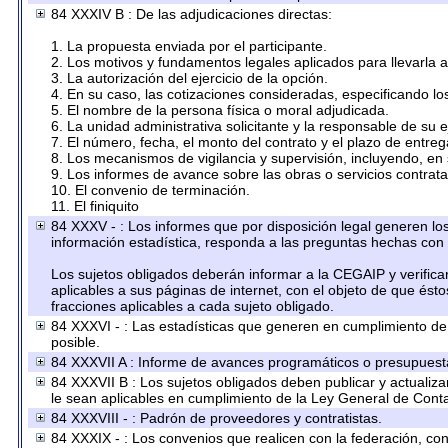
84 XXXIV B : De las adjudicaciones directas:
1. La propuesta enviada por el participante.
2. Los motivos y fundamentos legales aplicados para llevarla 
3. La autorización del ejercicio de la opción.
4. En su caso, las cotizaciones consideradas, especificando l
5. El nombre de la persona física o moral adjudicada.
6. La unidad administrativa solicitante y la responsable de su 
7. El número, fecha, el monto del contrato y el plazo de entreg
8. Los mecanismos de vigilancia y supervisión, incluyendo, en
9. Los informes de avance sobre las obras o servicios contrat
10. El convenio de terminación.
11. El finiquito
84 XXXV - : Los informes que por disposición legal generen los
información estadística, responda a las preguntas hechas con 
Los sujetos obligados deberán informar a la CEGAIP y verifica
aplicables a sus páginas de internet, con el objeto de que ést
fracciones aplicables a cada sujeto obligado.
84 XXXVI - : Las estadísticas que generen en cumplimiento d
posible.
84 XXXVII A : Informe de avances programáticos o presupuesta
84 XXXVII B : Los sujetos obligados deben publicar y actualiz
le sean aplicables en cumplimiento de la Ley General de Cont
84 XXXVIII - : Padrón de proveedores y contratistas.
84 XXXIX - : Los convenios que realicen con la federación, co