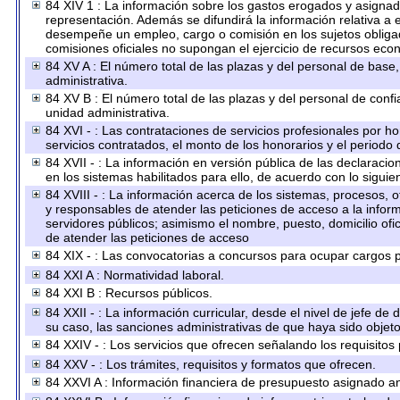
84 XIV 1 : La información sobre los gastos erogados y asignado
representación. Además se difundirá la información relativa a
desempeñe un empleo, cargo o comisión en los sujetos obligad
comisiones oficiales no supongan el ejercicio de recursos eco
84 XV A : El número total de las plazas y del personal de base,
administrativa.
84 XV B : El número total de las plazas y del personal de confi
unidad administrativa.
84 XVI - : Las contrataciones de servicios profesionales por h
servicios contratados, el monto de los honorarios y el periodo 
84 XVII - : La información en versión pública de las declaracion
en los sistemas habilitados para ello, de acuerdo con lo siguie
84 XVIII - : La información acerca de los sistemas, procesos, o
y responsables de atender las peticiones de acceso a la inform
servidores públicos; asimismo el nombre, puesto, domicilio ofic
de atender las peticiones de acceso
84 XIX - : Las convocatorias a concursos para ocupar cargos p
84 XXI A : Normatividad laboral.
84 XXI B : Recursos públicos.
84 XXII - : La información curricular, desde el nivel de jefe de
su caso, las sanciones administrativas de que haya sido objeto
84 XXIV - : Los servicios que ofrecen señalando los requisitos 
84 XXV - : Los trámites, requisitos y formatos que ofrecen.
84 XXVI A : Información financiera de presupuesto asignado an