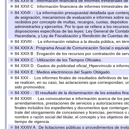
84 XXVI B : Información financiera de informes trimestrales de
84 XXVI C : Información financiera de informes trimestrales de
84 XXVII - : La información presupuestal detallada que conteng
de asignación, mecanismos de evaluación e informes sobre su 
recibidos por concepto de multas, recargos, cuotas, depósitos
administrarlos y ejercerlos. Por lo que se refiere a los recurso
disposiciones específicas de las leyes: Ley General de Conta
Hacendaria, y Ley de Fiscalización y Rendición de Cuentas de
84 XXVIII - : La información relativa a la deuda pública, en tér
84 XXIX A : Programa Anual de Comunicación Social o equival
84 XXIX B : Erogación de los recursos por contratación de servi
84 XXIX C : Utilización de los Tiempos Oficiales.
84 XXIX D : Gastos de publicidad oficial_Hipervínculo a informa
84 XXIX E : Medios electrónicos del Sujeto Obligado.
84 XXX - : Los informes finales de resultados definitivos de la
se realicen, en su caso, las aclaraciones que correspondan; 
sido promovidos.
84 XXXI - : El resultado de la dictaminación de los estados fina
84 XXXIII - : Las convocatorias e información acerca de los per
arrendamientos, prestaciones de servicios y autorizaciones ot
finales incluidos los expedientes y documentos que contengan 
trate del otorgamiento de concesiones y licencias, permisos o 
nombre o razón social del titular, el concepto y los objetivos d
tiempo de vigencia.
84 XXXIV A : De licitaciones públicas o procedimientos de invita