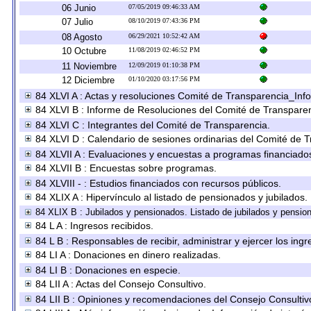
06 Junio
07/05/2019 09:46:33 AM
07 Julio
08/10/2019 07:43:36 PM
08 Agosto
06/29/2021 10:52:42 AM
10 Octubre
11/08/2019 02:46:52 PM
11 Noviembre
12/09/2019 01:10:38 PM
12 Diciembre
01/10/2020 03:17:56 PM
84 XLVI A : Actas y resoluciones Comité de Transparencia_Inf
84 XLVI B : Informe de Resoluciones del Comité de Transparen
84 XLVI C : Integrantes del Comité de Transparencia.
84 XLVI D : Calendario de sesiones ordinarias del Comité de 
84 XLVII A : Evaluaciones y encuestas a programas financiado
84 XLVII B : Encuestas sobre programas.
84 XLVIII - : Estudios financiados con recursos públicos.
84 XLIX A : Hipervínculo al listado de pensionados y jubilados.
84 XLIX B : Jubilados y pensionados. Listado de jubilados y pensio
84 L A : Ingresos recibidos.
84 L B : Responsables de recibir, administrar y ejercer los ingr
84 LI A : Donaciones en dinero realizadas.
84 LI B : Donaciones en especie.
84 LII A : Actas del Consejo Consultivo.
84 LII B : Opiniones y recomendaciones del Consejo Consultiv