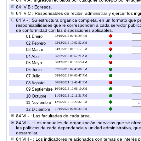
84 IV A : Ingresos recibidos por cualquier concepto por el sujet
84 IV B : Egresos.
84 IV C : Responsables de recibir, administrar y ejercer los ing
84 V - : Su estructura orgánica completa, en un formato que per
responsabilidades que le corresponden a cada servidor público
de conformidad con las disposiciones aplicables.
01 Enero
02/19/2019 02:45:29 PM
02 Febrero
03/12/2019 10:02:52 AM
03 Marzo
04/11/2019 04:13:17 PM
04 Abril
05/07/2019 09:52:21 AM
05 Mayo
06/12/2019 09:16:59 AM
06 Junio
07/01/2019 02:49:06 PM
07 Julio
08/10/2019 04:00:47 PM
08 Agosto
06/28/2021 12:49:41 PM
09 Septiembre
10/08/2019 10:06:10 AM
10 Octubre
11/08/2019 12:11:31 PM
11 Noviembre
12/05/2019 12:20:32 PM
U
12 Diciembre
01/10/2020 02:05:33 PM
84 VI - : Las facultades de cada área.
84 VII - : Los manuales de organización, servicios que se ofr
las políticas de cada dependencia y unidad administrativa, qu
desarrollar.
84 VIII - : Los indicadores relacionados con temas de interés