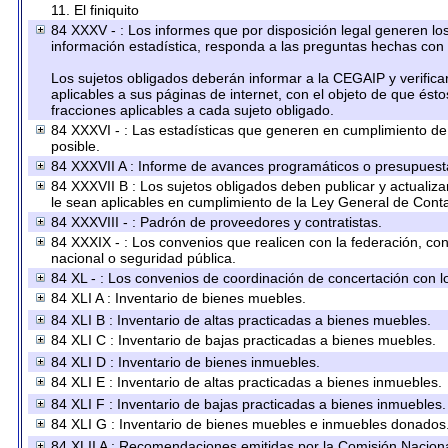
11. El finiquito
84 XXXV - : Los informes que por disposición legal generen los
información estadística, responda a las preguntas hechas con 
Los sujetos obligados deberán informar a la CEGAIP y verifica
aplicables a sus páginas de internet, con el objeto de que ést
fracciones aplicables a cada sujeto obligado.
84 XXXVI - : Las estadísticas que generen en cumplimiento d
posible.
84 XXXVII A : Informe de avances programáticos o presupuesta
84 XXXVII B : Los sujetos obligados deben publicar y actualiz
le sean aplicables en cumplimiento de la Ley General de Cont
84 XXXVIII - : Padrón de proveedores y contratistas.
84 XXXIX - : Los convenios que realicen con la federación, co
nacional o seguridad pública.
84 XL - : Los convenios de coordinación de concertación con lo
84 XLI A : Inventario de bienes muebles.
84 XLI B : Inventario de altas practicadas a bienes muebles.
84 XLI C : Inventario de bajas practicadas a bienes muebles.
84 XLI D : Inventario de bienes inmuebles.
84 XLI E : Inventario de altas practicadas a bienes inmuebles.
84 XLI F : Inventario de bajas practicadas a bienes inmuebles.
84 XLI G : Inventario de bienes muebles e inmuebles donados
84 XLII A : Recomendaciones emitidas por la Comisión Nacio