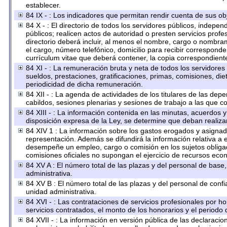
establecer.
84 IX - : Los indicadores que permitan rendir cuenta de sus obj
84 X - : El directorio de todos los servidores públicos, indep
públicos; realicen actos de autoridad o presten servicios prof
directorio deberá incluir, al menos el nombre, cargo o nombram
el cargo, número telefónico, domicilio para recibir corresponden
currículum vitae que deberá contener, la copia correspondiente 
84 XI - : La remuneración bruta y neta de todos los servidores
sueldos, prestaciones, gratificaciones, primas, comisiones, d
periodicidad de dicha remuneración.
84 XII - : La agenda de actividades de los titulares de las dep
cabildos, sesiones plenarias y sesiones de trabajo a las que 
84 XIII - : La información contenida en las minutas, acuerdos 
disposición expresa de la Ley, se determine que deban realiza
84 XIV 1 : La información sobre los gastos erogados y asignado
representación. Además se difundirá la información relativa a
desempeñe un empleo, cargo o comisión en los sujetos obligad
comisiones oficiales no supongan el ejercicio de recursos eco
84 XV A : El número total de las plazas y del personal de base,
administrativa.
84 XV B : El número total de las plazas y del personal de confi
unidad administrativa.
84 XVI - : Las contrataciones de servicios profesionales por h
servicios contratados, el monto de los honorarios y el periodo 
84 XVII - : La información en versión pública de las declaracion