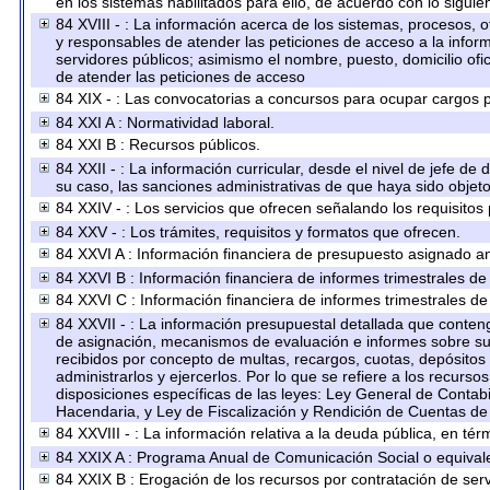
en los sistemas habilitados para ello, de acuerdo con lo siguie
84 XVIII - : La información acerca de los sistemas, procesos, o
y responsables de atender las peticiones de acceso a la inform
servidores públicos; asimismo el nombre, puesto, domicilio ofic
de atender las peticiones de acceso
84 XIX - : Las convocatorias a concursos para ocupar cargos p
84 XXI A : Normatividad laboral.
84 XXI B : Recursos públicos.
84 XXII - : La información curricular, desde el nivel de jefe de
su caso, las sanciones administrativas de que haya sido objeto
84 XXIV - : Los servicios que ofrecen señalando los requisitos 
84 XXV - : Los trámites, requisitos y formatos que ofrecen.
84 XXVI A : Información financiera de presupuesto asignado an
84 XXVI B : Información financiera de informes trimestrales de
84 XXVI C : Información financiera de informes trimestrales de
84 XXVII - : La información presupuestal detallada que conteng
de asignación, mecanismos de evaluación e informes sobre su 
recibidos por concepto de multas, recargos, cuotas, depósitos
administrarlos y ejercerlos. Por lo que se refiere a los recurso
disposiciones específicas de las leyes: Ley General de Conta
Hacendaria, y Ley de Fiscalización y Rendición de Cuentas de
84 XXVIII - : La información relativa a la deuda pública, en tér
84 XXIX A : Programa Anual de Comunicación Social o equival
84 XXIX B : Erogación de los recursos por contratación de servi