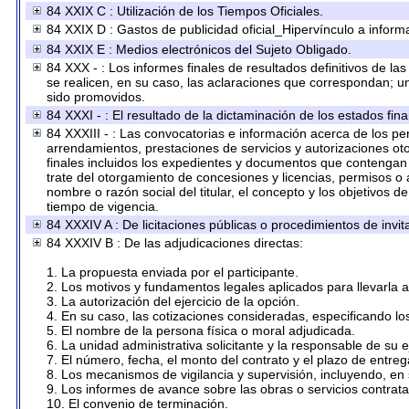
84 XXIX C : Utilización de los Tiempos Oficiales.
84 XXIX D : Gastos de publicidad oficial_Hipervínculo a informa
84 XXIX E : Medios electrónicos del Sujeto Obligado.
84 XXX - : Los informes finales de resultados definitivos de la
se realicen, en su caso, las aclaraciones que correspondan; 
sido promovidos.
84 XXXI - : El resultado de la dictaminación de los estados fina
84 XXXIII - : Las convocatorias e información acerca de los per
arrendamientos, prestaciones de servicios y autorizaciones ot
finales incluidos los expedientes y documentos que contengan 
trate del otorgamiento de concesiones y licencias, permisos o 
nombre o razón social del titular, el concepto y los objetivos d
tiempo de vigencia.
84 XXXIV A : De licitaciones públicas o procedimientos de invita
84 XXXIV B : De las adjudicaciones directas:
1. La propuesta enviada por el participante.
2. Los motivos y fundamentos legales aplicados para llevarla 
3. La autorización del ejercicio de la opción.
4. En su caso, las cotizaciones consideradas, especificando l
5. El nombre de la persona física o moral adjudicada.
6. La unidad administrativa solicitante y la responsable de su 
7. El número, fecha, el monto del contrato y el plazo de entreg
8. Los mecanismos de vigilancia y supervisión, incluyendo, en
9. Los informes de avance sobre las obras o servicios contrat
10. El convenio de terminación.