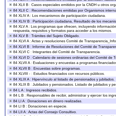
84 XLII B : Casos especiales emitidos por la CNDH u otros or
84 XLII C : Recomendaciones emitidas por Organismos interna
84 XLIV A : Los mecanismos de participación ciudadana.
84 XLIV B : Participación ciudadana, Resultado de los mecanis
84 XLV A : Los programas que ofrecen, incluyendo información s
respuesta, requisitos y formatos para acceder a los mismos.
84 XLV B : Trámites del Sujeto Obligado.
84 XLVI A : Actas y resoluciones Comité de Transparencia_Inf
84 XLVI B : Informe de Resoluciones del Comité de Transparen
84 XLVI C : Integrantes del Comité de Transparencia.
84 XLVI D : Calendario de sesiones ordinarias del Comité de 
84 XLVII A : Evaluaciones y encuestas a programas financiado
84 XLVII B : Encuestas sobre programas.
84 XLVIII - : Estudios financiados con recursos públicos.
84 XLIX A : Hipervínculo al listado de pensionados y jubilados.
84 XLIX B : Jubilados y pensionados. Listado de jubilados y p
84 L A : Ingresos recibidos.
84 L B : Responsables de recibir, administrar y ejercer los ingr
84 LI A : Donaciones en dinero realizadas.
84 LI B : Donaciones en especie.
84 LII A : Actas del Consejo Consultivo.