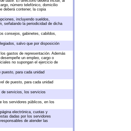
e base. El directorio deberá incluir, al
argo, número telefónico, domicilio
ue deberá contener, la copia
epciones, incluyendo sueldos,
, señalando la periodicidad de dicha
sos consejos, gabinetes, cabildos,
legiados, salvo que por disposición
o los gastos de representación. Además
ue desempeñe un empleo, cargo o
ciales no supongan el ejercicio de
de puesto, para cada unidad
ivel de puesto, para cada unidad
de servicios, los servicios
e los servidores públicos, en los
 página electrónica, cuotas y
estas dadas por los servidores
s responsables de atender las