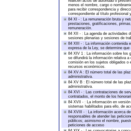
realicen actos de autoridad o presten
menos el nombre, cargo o nombramient
para recibir correspondencia y direcc
correspondiente al título profesional
84 XI - : La remuneración bruta y ne
prestaciones, gratificaciones, prima
remuneración.
84 XII - : La agenda de actividades d
sesiones plenarias y sesiones de tra
84 XIII - : La información contenida
expresa de la Ley, se determine que 
84 XIV 1 : La información sobre los
se difundirá la información relativa
comisión en los sujetos obligados o 
recursos económicos.
84 XV A : El número total de las plaz
administrativa.
84 XV B : El número total de las plaz
administrativa.
84 XVI - : Las contrataciones de serv
contratados, el monto de los honorari
84 XVII - : La información en versión
sistemas habilitados para ello, de ac
84 XVIII - : La información acerca de
responsables de atender las peticion
públicos; asimismo el nombre, puesto,
peticiones de acceso
84 XIX - : Las convocatorias a concu