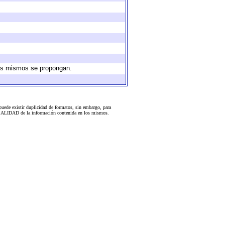
 los mismos se propongan.
uede existir duplicidad de formatos, sin embargo, para
 la CALIDAD de la información contenida en los mismos.