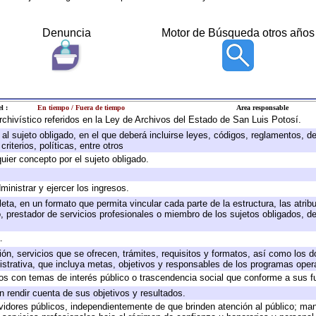
Denuncia
Motor de Búsqueda otros años
l :
En tiempo / Fuera de tiempo
Area responsable
archivístico referidos en la Ley de Archivos del Estado de San Luis Potosí.
e al sujeto obligado, en el que deberá incluirse leyes, códigos, reglamentos, 
riterios, políticas, entre otros
quier concepto por el sujeto obligado.
ministrar y ejercer los ingresos.
eta, en un formato que permita vincular cada parte de la estructura, las atri
, prestador de servicios profesionales o miembro de los sujetos obligados, d
.
ión, servicios que se ofrecen, trámites, requisitos y formatos, así como los
trativa, que incluya metas, objetivos y responsables de los programas operat
ados con temas de interés público o trascendencia social que conforme a sus f
n rendir cuenta de sus objetivos y resultados.
ervidores públicos, independientemente de que brinden atención al público; ma