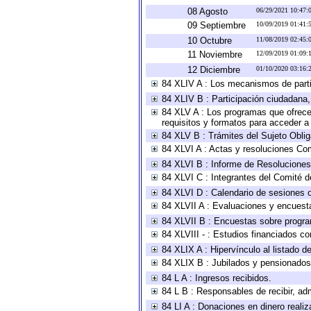
08 Agosto
06/29/2021 10:47
09 Septiembre
10/09/2019 01:41
10 Octubre
11/08/2019 02:45
11 Noviembre
12/09/2019 01:09
12 Diciembre
01/10/2020 03:16
84 XLIV A : Los mecanismos de parti
84 XLIV B : Participación ciudadana
84 XLV A : Los programas que ofrecen
requisitos y formatos para acceder 
84 XLV B : Trámites del Sujeto Obli
84 XLVI A : Actas y resoluciones Co
84 XLVI B : Informe de Resoluciones
84 XLVI C : Integrantes del Comité d
84 XLVI D : Calendario de sesiones o
84 XLVII A : Evaluaciones y encuest
84 XLVII B : Encuestas sobre progr
84 XLVIII - : Estudios financiados co
84 XLIX A : Hipervínculo al listado d
84 XLIX B : Jubilados y pensionados
84 L A : Ingresos recibidos.
84 L B : Responsables de recibir, adm
84 LI A : Donaciones en dinero realiz