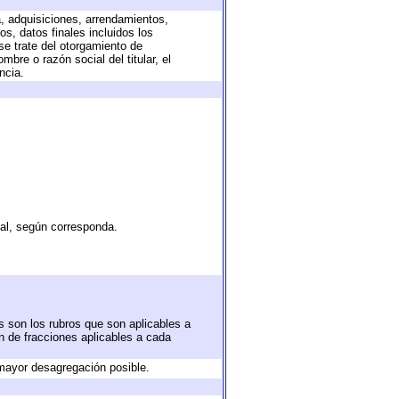
a, adquisiciones, arrendamientos,
s, datos finales incluidos los
e trate del otorgamiento de
bre o razón social del titular, el
ncia.
tal, según corresponda.
s son los rubros que son aplicables a
ón de fracciones aplicables a cada
mayor desagregación posible.