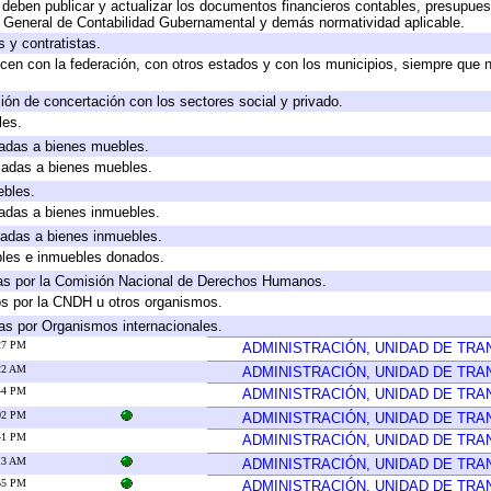
deben publicar y actualizar los documentos financieros contables, presupues
y General de Contabilidad Gubernamental y demás normatividad aplicable.
 y contratistas.
cen con la federación, con otros estados y con los municipios, siempre que 
ión de concertación con los sectores social y privado.
les.
icadas a bienes muebles.
icadas a bienes muebles.
ebles.
icadas a bienes inmuebles.
icadas a bienes inmuebles.
bles e inmuebles donados.
as por la Comisión Nacional de Derechos Humanos.
os por la CNDH u otros organismos.
as por Organismos internacionales.
:27 PM
ADMINISTRACIÓN, UNIDAD DE TR
:22 AM
ADMINISTRACIÓN, UNIDAD DE TR
:44 PM
ADMINISTRACIÓN, UNIDAD DE TR
:02 PM
ADMINISTRACIÓN, UNIDAD DE TR
:41 PM
ADMINISTRACIÓN, UNIDAD DE TR
:13 AM
ADMINISTRACIÓN, UNIDAD DE TR
:55 PM
ADMINISTRACIÓN, UNIDAD DE TR