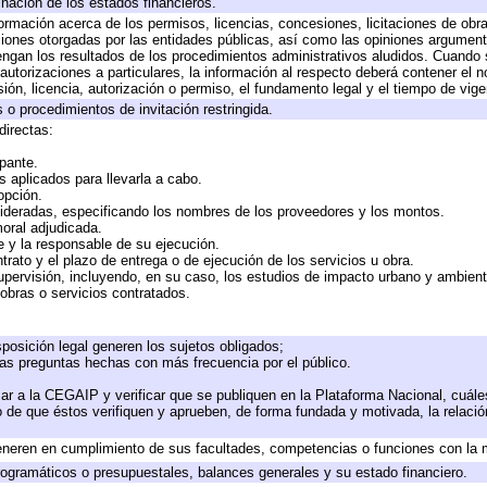
inación de los estados financieros.
formación acerca de los permisos, licencias, concesiones, licitaciones de obr
ciones otorgadas por las entidades públicas, así como las opiniones argumento
gan los resultados de los procedimientos administrativos aludidos. Cuando s
utorizaciones a particulares, la información al respecto deberá contener el nom
ión, licencia, autorización o permiso, el fundamento legal y el tiempo de vige
 o procedimientos de invitación restringida.
directas:
ipante.
 aplicados para llevarla a cabo.
 opción.
sideradas, especificando los nombres de los proveedores y los montos.
moral adjudicada.
te y la responsable de su ejecución.
trato y el plazo de entrega o de ejecución de los servicios u obra.
upervisión, incluyendo, en su caso, los estudios de impacto urbano y ambien
obras o servicios contratados.
posición legal generen los sujetos obligados;
las preguntas hechas con más frecuencia por el público.
ar a la CEGAIP y verificar que se publiquen en la Plataforma Nacional, cuále
to de que éstos verifiquen y aprueben, de forma fundada y motivada, la relaci
eneren en cumplimiento de sus facultades, competencias o funciones con la 
ogramáticos o presupuestales, balances generales y su estado financiero.