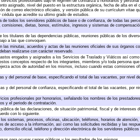
 servicios profesionales bajo el régimen de confianza u honorarios y personal d
o asignado, nivel del puesto en la estructura orgánica, fecha de alta en el c
ión de correo electrónico oficiales, y versión pública de su currículum vitae q
 y cédula que acredite su ultimo grado de estudios.
ta de todos los servidores públicos de base o de confianza, de todas las perc
s, comisiones, dietas, bonos, estímulos, ingresos y sistemas de compensación
e los titulares de las dependencias públicas, reuniones públicas de los diver
bajo a las que convoquen.
 en las minutas, acuerdos y actas de las reuniones oficiales de sus órganos co
deban realizarse con carácter reservado.
 gastos erogados y asignados a los Servicios de Traslado y Viáticos así com
 a estos conceptos respecto de los integrantes, miembros y/o toda persona q
ejerza actos de autoridad en los mismos, incluso cuando estas comisiones ofi
as y del personal de base, especificando el total de las vacantes, por nivel 
as y del personal de confianza, especificando el total de las vacantes, por n
icios profesionales por honorarios, señalando los nombres de los prestadores 
os y el periodo de contratación.
 pública de las declaraciones, de situación patrimonial, fiscal y de intereses d
uerdo con lo siguiente.
 los sistemas, procesos, oficinas, ubicación, teléfonos, horarios de atención,
es de acceso a la información, así como las solicitudes recibidas y las respu
 domicilio oficial, teléfono y dirección electrónica de los servidores público
rsos para ocupar cargos públicos y los resultados de los mismos.