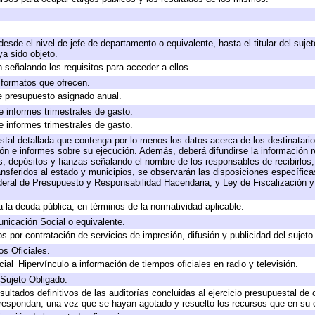
 desde el nivel de jefe de departamento o equivalente, hasta el titular del suj
a sido objeto.
 señalando los requisitos para acceder a ellos.
y formatos que ofrecen.
e presupuesto asignado anual.
e informes trimestrales de gasto.
e informes trimestrales de gasto.
stal detallada que contenga por lo menos los datos acerca de los destinatario
 e informes sobre su ejecución. Además, deberá difundirse la información re
, depósitos y fianzas señalando el nombre de los responsables de recibirlos, 
ransferidos al estado y municipios, se observarán las disposiciones específic
eral de Presupuesto y Responsabilidad Hacendaria, y Ley de Fiscalización y
 a la deuda pública, en términos de la normatividad aplicable.
icación Social o equivalente.
 por contratación de servicios de impresión, difusión y publicidad del sujeto
os Oficiales.
ial_Hipervínculo a información de tiempos oficiales en radio y televisión.
 Sujeto Obligado.
sultados definitivos de las auditorías concluidas al ejercicio presupuestal de 
rrespondan; una vez que se hayan agotado y resuelto los recursos que en su