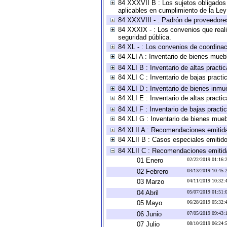
84 XXXVII B : Los sujetos obligados 
aplicables en cumplimiento de la Le
84 XXXVIII - : Padrón de proveedores
84 XXXIX - : Los convenios que reali
seguridad pública.
84 XL - : Los convenios de coordinac
84 XLI A : Inventario de bienes mueb
84 XLI B : Inventario de altas pract
84 XLI C : Inventario de bajas pract
84 XLI D : Inventario de bienes inmu
84 XLI E : Inventario de altas pract
84 XLI F : Inventario de bajas pract
84 XLI G : Inventario de bienes mue
84 XLII A : Recomendaciones emitid
84 XLII B : Casos especiales emitid
84 XLII C : Recomendaciones emitid
01 Enero
02/22/2019 01:16
02 Febrero
03/13/2019 10:45
03 Marzo
04/11/2019 10:32
04 Abril
05/07/2019 01:51
05 Mayo
06/28/2019 05:32
06 Junio
07/05/2019 09:43
07 Julio
08/10/2019 06:24