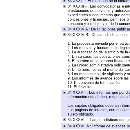
84 XXXI - : El resultado de la dictam
84 XXXIII - : Las convocatorias e in
prestaciones de servicios y autoriza
expedientes y documentos que conten
concesiones y licencias, permisos o a
concepto y los objetivos de la conces
84 XXXIV A : De licitaciones públicas
84 XXXIV B : De las adjudicaciones 
1. La propuesta enviada por el partic
2. Los motivos y fundamentos legales
3. La autorización del ejercicio de la
4. En su caso, las cotizaciones con
5. El nombre de la persona física o 
6. La unidad administrativa solicitan
7. El número, fecha, el monto del con
8. Los mecanismos de vigilancia y s
9. Los informes de avance sobre las 
10. El convenio de terminación.
11. El finiquito
84 XXXV - : Los informes que por dis
información estadística, responda a 
Los sujetos obligados deberán inform
sus páginas de internet, con el obje
sujeto obligado.
84 XXXVI - : Las estadísticas que g
84 XXXVII A : Informe de avances pr