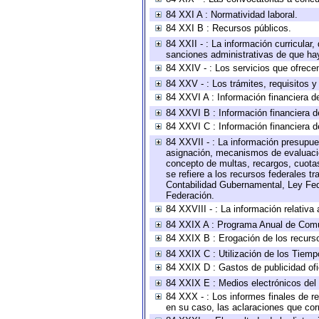
84 XXI A : Normatividad laboral.
84 XXI B : Recursos públicos.
84 XXII - : La información curricular,
sanciones administrativas de que hay
84 XXIV - : Los servicios que ofrecen
84 XXV - : Los trámites, requisitos 
84 XXVI A : Información financiera d
84 XXVI B : Información financiera d
84 XXVI C : Información financiera d
84 XXVII - : La información presupue
asignación, mecanismos de evaluación
concepto de multas, recargos, cuotas
se refiere a los recursos federales t
Contabilidad Gubernamental, Ley Fed
Federación.
84 XXVIII - : La información relativa
84 XXIX A : Programa Anual de Comun
84 XXIX B : Erogación de los recursos
84 XXIX C : Utilización de los Tiemp
84 XXIX D : Gastos de publicidad ofic
84 XXIX E : Medios electrónicos del
84 XXX - : Los informes finales de re
en su caso, las aclaraciones que co