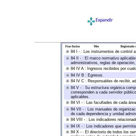
Expandir
Frac-Inciso
Mes
Registrado e
84 I - : Los instrumentos de control 
84 II - : El marco normativo aplicabl
administrativos, reglas de operación, c
84 IV A : Ingresos recibidos por cual
84 IV B : Egresos.
84 IV C : Responsables de recibir, ad
84 V - : Su estructura orgánica compl
corresponden a cada servidor público
aplicables.
84 VI - : Las facultades de cada área
84 VII - : Los manuales de organizac
de cada dependencia y unidad adminis
84 VIII - : Los indicadores relacion
84 IX - : Los indicadores que permita
84 X - : El directorio de todos los s