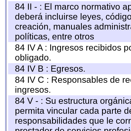
84 II - : El marco normativo a
deberá incluirse leyes, códig
creación, manuales administrat
políticas, entre otros
84 IV A : Ingresos recibidos p
obligado.
84 IV B : Egresos.
84 IV C : Responsables de reci
ingresos.
84 V - : Su estructura orgáni
permita vincular cada parte de
responsabilidades que le cor
prestador de servicios profes