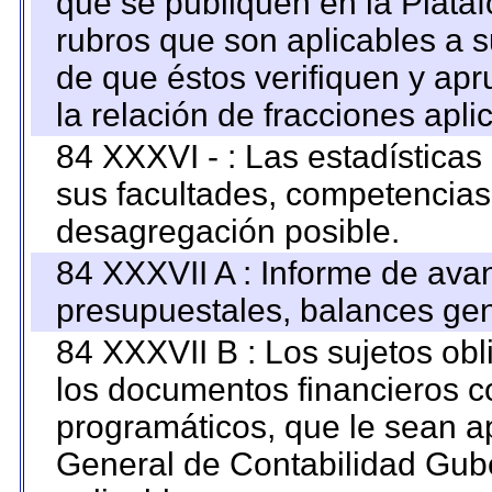
que se publiquen en la Plata
rubros que son aplicables a s
de que éstos verifiquen y ap
la relación de fracciones apli
84 XXXVI - : Las estadística
sus facultades, competencias
desagregación posible.
84 XXXVII A : Informe de ava
presupuestales, balances gen
84 XXXVII B : Los sujetos obl
los documentos financieros c
programáticos, que le sean a
General de Contabilidad Gub