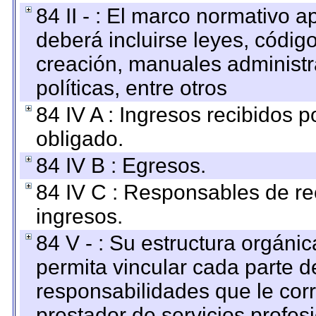
84 II - : El marco normativo a
deberá incluirse leyes, códig
creación, manuales administrat
políticas, entre otros
84 IV A : Ingresos recibidos p
obligado.
84 IV B : Egresos.
84 IV C : Responsables de reci
ingresos.
84 V - : Su estructura orgáni
permita vincular cada parte de
responsabilidades que le cor
prestador de servicios profes