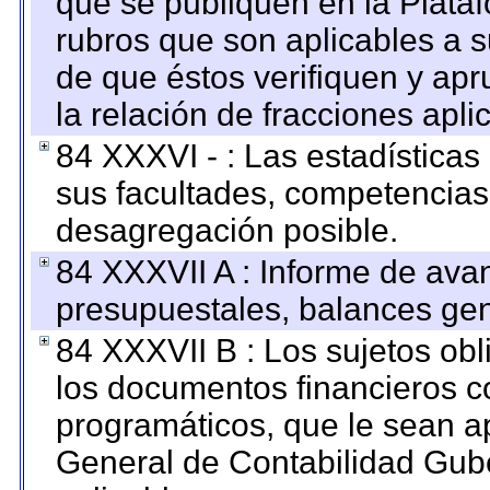
que se publiquen en la Plata
rubros que son aplicables a s
de que éstos verifiquen y ap
la relación de fracciones apli
84 XXXVI - : Las estadística
sus facultades, competencias
desagregación posible.
84 XXXVII A : Informe de ava
presupuestales, balances gen
84 XXXVII B : Los sujetos obl
los documentos financieros c
programáticos, que le sean a
General de Contabilidad Gub