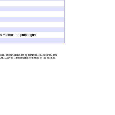
 los mismos se propongan.
uede existir duplicidad de formatos, sin embargo, para
 la CALIDAD de la información contenida en los mismos.