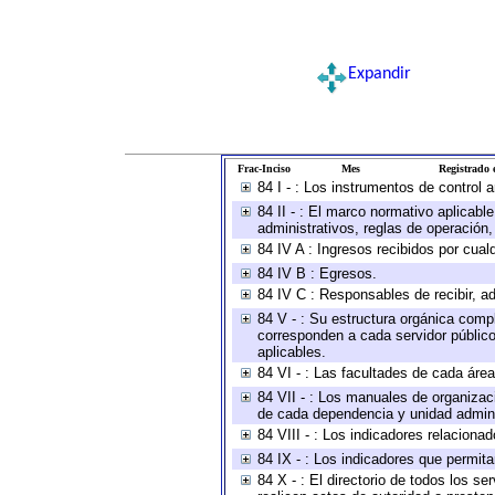
Expandir
Frac-Inciso
Mes
Registrado e
84 I - : Los instrumentos de control 
84 II - : El marco normativo aplicabl
administrativos, reglas de operación, c
84 IV A : Ingresos recibidos por cual
84 IV B : Egresos.
84 IV C : Responsables de recibir, ad
84 V - : Su estructura orgánica compl
corresponden a cada servidor público
aplicables.
84 VI - : Las facultades de cada área
84 VII - : Los manuales de organizac
de cada dependencia y unidad adminis
84 VIII - : Los indicadores relacion
84 IX - : Los indicadores que permita
84 X - : El directorio de todos los s