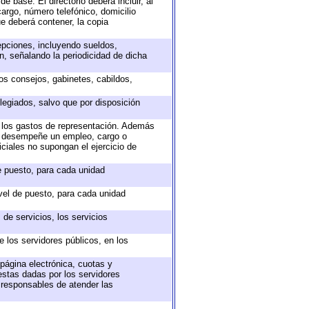
e base. El directorio deberá incluir, al
argo, número telefónico, domicilio
ue deberá contener, la copia
epciones, incluyendo sueldos,
, señalando la periodicidad de dicha
sos consejos, gabinetes, cabildos,
legiados, salvo que por disposición
o los gastos de representación. Además
ue desempeñe un empleo, cargo o
ciales no supongan el ejercicio de
de puesto, para cada unidad
ivel de puesto, para cada unidad
de servicios, los servicios
e los servidores públicos, en los
 página electrónica, cuotas y
estas dadas por los servidores
s responsables de atender las