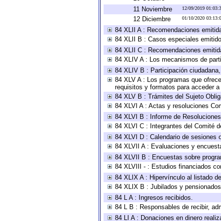
11 Noviembre
12/09/2019 01:03
12 Diciembre
01/10/2020 03:13
84 XLII A : Recomendaciones emitid
84 XLII B : Casos especiales emitid
84 XLII C : Recomendaciones emitid
84 XLIV A : Los mecanismos de parti
84 XLIV B : Participación ciudadana
84 XLV A : Los programas que ofrecen
requisitos y formatos para acceder 
84 XLV B : Trámites del Sujeto Obli
84 XLVI A : Actas y resoluciones Co
84 XLVI B : Informe de Resoluciones
84 XLVI C : Integrantes del Comité d
84 XLVI D : Calendario de sesiones o
84 XLVII A : Evaluaciones y encuest
84 XLVII B : Encuestas sobre progr
84 XLVIII - : Estudios financiados co
84 XLIX A : Hipervínculo al listado d
84 XLIX B : Jubilados y pensionados
84 L A : Ingresos recibidos.
84 L B : Responsables de recibir, adm
84 LI A : Donaciones en dinero realiz