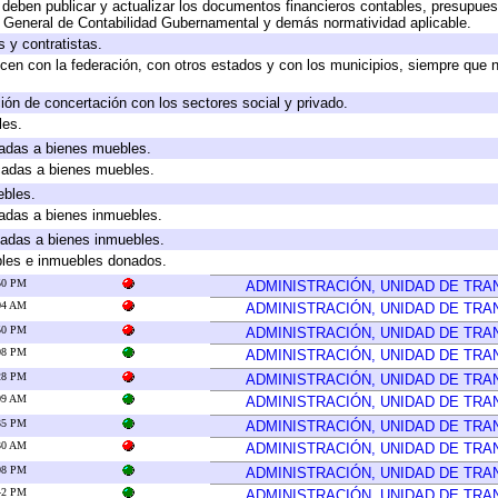
deben publicar y actualizar los documentos financieros contables, presupues
y General de Contabilidad Gubernamental y demás normatividad aplicable.
 y contratistas.
cen con la federación, con otros estados y con los municipios, siempre que 
ión de concertación con los sectores social y privado.
les.
icadas a bienes muebles.
icadas a bienes muebles.
ebles.
icadas a bienes inmuebles.
icadas a bienes inmuebles.
bles e inmuebles donados.
:50 PM
ADMINISTRACIÓN, UNIDAD DE TR
:04 AM
ADMINISTRACIÓN, UNIDAD DE TR
:50 PM
ADMINISTRACIÓN, UNIDAD DE TR
:08 PM
ADMINISTRACIÓN, UNIDAD DE TR
:28 PM
ADMINISTRACIÓN, UNIDAD DE TR
:09 AM
ADMINISTRACIÓN, UNIDAD DE TR
:35 PM
ADMINISTRACIÓN, UNIDAD DE TR
:30 AM
ADMINISTRACIÓN, UNIDAD DE TR
:08 PM
ADMINISTRACIÓN, UNIDAD DE TR
:42 PM
ADMINISTRACIÓN, UNIDAD DE TR