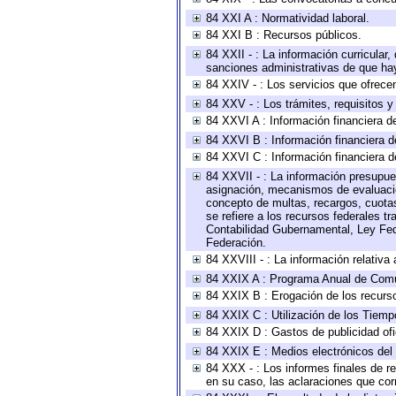
84 XXI A : Normatividad laboral.
84 XXI B : Recursos públicos.
84 XXII - : La información curricular,
sanciones administrativas de que hay
84 XXIV - : Los servicios que ofrecen
84 XXV - : Los trámites, requisitos 
84 XXVI A : Información financiera d
84 XXVI B : Información financiera d
84 XXVI C : Información financiera d
84 XXVII - : La información presupue
asignación, mecanismos de evaluación
concepto de multas, recargos, cuotas
se refiere a los recursos federales t
Contabilidad Gubernamental, Ley Fed
Federación.
84 XXVIII - : La información relativa
84 XXIX A : Programa Anual de Comun
84 XXIX B : Erogación de los recursos
84 XXIX C : Utilización de los Tiemp
84 XXIX D : Gastos de publicidad ofic
84 XXIX E : Medios electrónicos del
84 XXX - : Los informes finales de re
en su caso, las aclaraciones que co