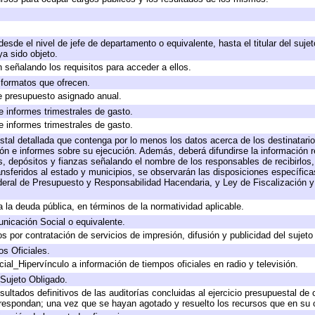
 desde el nivel de jefe de departamento o equivalente, hasta el titular del suj
a sido objeto.
 señalando los requisitos para acceder a ellos.
y formatos que ofrecen.
e presupuesto asignado anual.
e informes trimestrales de gasto.
e informes trimestrales de gasto.
stal detallada que contenga por lo menos los datos acerca de los destinatario
 e informes sobre su ejecución. Además, deberá difundirse la información re
, depósitos y fianzas señalando el nombre de los responsables de recibirlos, 
ransferidos al estado y municipios, se observarán las disposiciones específic
eral de Presupuesto y Responsabilidad Hacendaria, y Ley de Fiscalización y
 a la deuda pública, en términos de la normatividad aplicable.
icación Social o equivalente.
 por contratación de servicios de impresión, difusión y publicidad del sujeto
os Oficiales.
ial_Hipervínculo a información de tiempos oficiales en radio y televisión.
 Sujeto Obligado.
sultados definitivos de las auditorías concluidas al ejercicio presupuestal de 
rrespondan; una vez que se hayan agotado y resuelto los recursos que en su