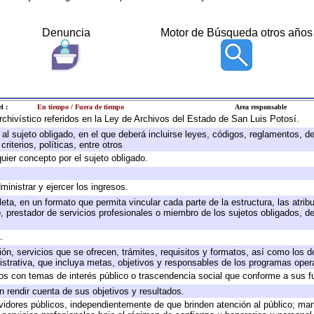
Denuncia
Motor de Búsqueda otros años
l :
En tiempo / Fuera de tiempo
Area responsable
archivístico referidos en la Ley de Archivos del Estado de San Luis Potosí.
e al sujeto obligado, en el que deberá incluirse leyes, códigos, reglamentos, 
riterios, políticas, entre otros
quier concepto por el sujeto obligado.
ministrar y ejercer los ingresos.
eta, en un formato que permita vincular cada parte de la estructura, las atri
, prestador de servicios profesionales o miembro de los sujetos obligados, d
.
ión, servicios que se ofrecen, trámites, requisitos y formatos, así como los
trativa, que incluya metas, objetivos y responsables de los programas operat
ados con temas de interés público o trascendencia social que conforme a sus f
n rendir cuenta de sus objetivos y resultados.
ervidores públicos, independientemente de que brinden atención al público; ma