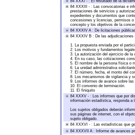
84 XXXI - : El resultado de la dictam
84 XXXIII - : Las convocatorias e in
prestaciones de servicios y autoriza
expedientes y documentos que conten
concesiones y licencias, permisos o a
concepto y los objetivos de la conces
84 XXXIV A : De licitaciones públicas
84 XXXIV B : De las adjudicaciones 
1. La propuesta enviada por el partic
2. Los motivos y fundamentos legales
3. La autorización del ejercicio de la
4. En su caso, las cotizaciones con
5. El nombre de la persona física o 
6. La unidad administrativa solicitan
7. El número, fecha, el monto del con
8. Los mecanismos de vigilancia y s
9. Los informes de avance sobre las 
10. El convenio de terminación.
11. El finiquito
84 XXXV - : Los informes que por dis
información estadística, responda a 
Los sujetos obligados deberán inform
sus páginas de internet, con el obje
sujeto obligado.
84 XXXVI - : Las estadísticas que g
84 XXXVII A : Informe de avances pr