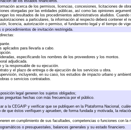
inación de los estados financieros.
formación acerca de los permisos, licencias, concesiones, licitaciones de obr
ciones otorgadas por las entidades públicas, así como las opiniones argumento
gan los resultados de los procedimientos administrativos aludidos. Cuando s
utorizaciones a particulares, la información al respecto deberá contener el nom
ión, licencia, autorización o permiso, el fundamento legal y el tiempo de vige
 o procedimientos de invitación restringida.
directas:
ipante.
 aplicados para llevarla a cabo.
 opción.
sideradas, especificando los nombres de los proveedores y los montos.
moral adjudicada.
te y la responsable de su ejecución.
trato y el plazo de entrega o de ejecución de los servicios u obra.
upervisión, incluyendo, en su caso, los estudios de impacto urbano y ambien
obras o servicios contratados.
posición legal generen los sujetos obligados;
las preguntas hechas con más frecuencia por el público.
ar a la CEGAIP y verificar que se publiquen en la Plataforma Nacional, cuále
to de que éstos verifiquen y aprueben, de forma fundada y motivada, la relaci
eneren en cumplimiento de sus facultades, competencias o funciones con la 
ogramáticos o presupuestales, balances generales y su estado financiero.