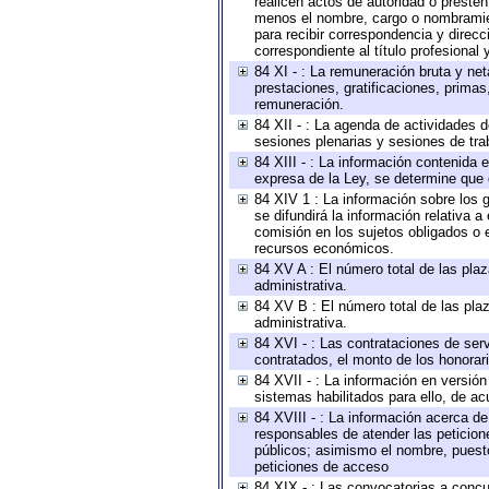
realicen actos de autoridad o presten
menos el nombre, cargo o nombramient
para recibir correspondencia y direcc
correspondiente al título profesional
84 XI - : La remuneración bruta y ne
prestaciones, gratificaciones, prima
remuneración.
84 XII - : La agenda de actividades d
sesiones plenarias y sesiones de tra
84 XIII - : La información contenida
expresa de la Ley, se determine que 
84 XIV 1 : La información sobre los
se difundirá la información relativa
comisión en los sujetos obligados o 
recursos económicos.
84 XV A : El número total de las plaz
administrativa.
84 XV B : El número total de las plaz
administrativa.
84 XVI - : Las contrataciones de serv
contratados, el monto de los honorari
84 XVII - : La información en versión
sistemas habilitados para ello, de ac
84 XVIII - : La información acerca de
responsables de atender las peticion
públicos; asimismo el nombre, puesto,
peticiones de acceso
84 XIX - : Las convocatorias a concu