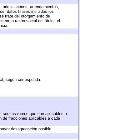
a, adquisiciones, arrendamientos,
s, datos finales incluidos los
e trate del otorgamiento de
bre o razón social del titular, el
ncia.
tal, según corresponda.
s son los rubros que son aplicables a
ón de fracciones aplicables a cada
mayor desagregación posible.