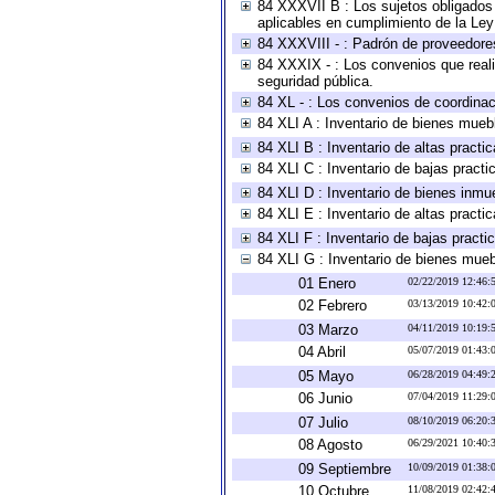
84 XXXVII B : Los sujetos obligados 
aplicables en cumplimiento de la Le
84 XXXVIII - : Padrón de proveedores
84 XXXIX - : Los convenios que reali
seguridad pública.
84 XL - : Los convenios de coordinac
84 XLI A : Inventario de bienes mueb
84 XLI B : Inventario de altas pract
84 XLI C : Inventario de bajas pract
84 XLI D : Inventario de bienes inmu
84 XLI E : Inventario de altas pract
84 XLI F : Inventario de bajas pract
84 XLI G : Inventario de bienes mue
01 Enero
02/22/2019 12:46
02 Febrero
03/13/2019 10:42
03 Marzo
04/11/2019 10:19
04 Abril
05/07/2019 01:43
05 Mayo
06/28/2019 04:49
06 Junio
07/04/2019 11:29
07 Julio
08/10/2019 06:20
08 Agosto
06/29/2021 10:40
09 Septiembre
10/09/2019 01:38
10 Octubre
11/08/2019 02:42