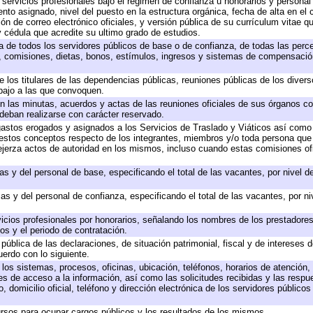
 servicios profesionales bajo el régimen de confianza u honorarios y personal d
o asignado, nivel del puesto en la estructura orgánica, fecha de alta en el c
ión de correo electrónico oficiales, y versión pública de su currículum vitae q
 y cédula que acredite su ultimo grado de estudios.
ta de todos los servidores públicos de base o de confianza, de todas las perc
s, comisiones, dietas, bonos, estímulos, ingresos y sistemas de compensación
e los titulares de las dependencias públicas, reuniones públicas de los diver
bajo a las que convoquen.
 en las minutas, acuerdos y actas de las reuniones oficiales de sus órganos co
deban realizarse con carácter reservado.
 gastos erogados y asignados a los Servicios de Traslado y Viáticos así com
 a estos conceptos respecto de los integrantes, miembros y/o toda persona q
ejerza actos de autoridad en los mismos, incluso cuando estas comisiones ofi
as y del personal de base, especificando el total de las vacantes, por nivel 
as y del personal de confianza, especificando el total de las vacantes, por n
icios profesionales por honorarios, señalando los nombres de los prestadores 
os y el periodo de contratación.
 pública de las declaraciones, de situación patrimonial, fiscal y de intereses d
uerdo con lo siguiente.
 los sistemas, procesos, oficinas, ubicación, teléfonos, horarios de atención,
es de acceso a la información, así como las solicitudes recibidas y las respu
 domicilio oficial, teléfono y dirección electrónica de los servidores público
rsos para ocupar cargos públicos y los resultados de los mismos.