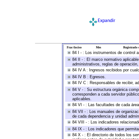
Expandir
Frac-Inciso
Mes
Registrado e
84 I - : Los instrumentos de control 
84 II - : El marco normativo aplicabl
administrativos, reglas de operación, c
84 IV A : Ingresos recibidos por cual
84 IV B : Egresos.
84 IV C : Responsables de recibir, ad
84 V - : Su estructura orgánica compl
corresponden a cada servidor público
aplicables.
84 VI - : Las facultades de cada área
84 VII - : Los manuales de organizac
de cada dependencia y unidad adminis
84 VIII - : Los indicadores relacion
84 IX - : Los indicadores que permita
84 X - : El directorio de todos los s