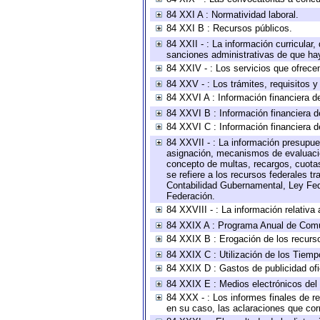
84 XXI A : Normatividad laboral.
84 XXI B : Recursos públicos.
84 XXII - : La información curricular,
sanciones administrativas de que hay
84 XXIV - : Los servicios que ofrecen
84 XXV - : Los trámites, requisitos 
84 XXVI A : Información financiera d
84 XXVI B : Información financiera d
84 XXVI C : Información financiera d
84 XXVII - : La información presupue
asignación, mecanismos de evaluación
concepto de multas, recargos, cuotas
se refiere a los recursos federales t
Contabilidad Gubernamental, Ley Fed
Federación.
84 XXVIII - : La información relativa
84 XXIX A : Programa Anual de Comun
84 XXIX B : Erogación de los recursos
84 XXIX C : Utilización de los Tiemp
84 XXIX D : Gastos de publicidad ofic
84 XXIX E : Medios electrónicos del
84 XXX - : Los informes finales de re
en su caso, las aclaraciones que co