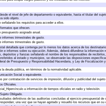
 desde el nivel de jefe de departamento o equivalente, hasta el titular del suj
a sido objeto.
 señalando los requisitos para acceder a ellos.
y formatos que ofrecen.
e presupuesto asignado anual.
e informes trimestrales de gasto.
e informes trimestrales de gasto.
stal detallada que contenga por lo menos los datos acerca de los destinatario
 e informes sobre su ejecución. Además, deberá difundirse la información re
, depósitos y fianzas señalando el nombre de los responsables de recibirlos, 
ransferidos al estado y municipios, se observarán las disposiciones específic
eral de Presupuesto y Responsabilidad Hacendaria, y Ley de Fiscalización y
 a la deuda pública, en términos de la normatividad aplicable.
icación Social o equivalente.
 por contratación de servicios de impresión, difusión y publicidad del sujeto
os Oficiales.
ial_Hipervínculo a información de tiempos oficiales en radio y televisión.
 Sujeto Obligado.
sultados definitivos de las auditorías concluidas al ejercicio presupuestal de 
rrespondan; una vez que se hayan agotado y resuelto los recursos que en su