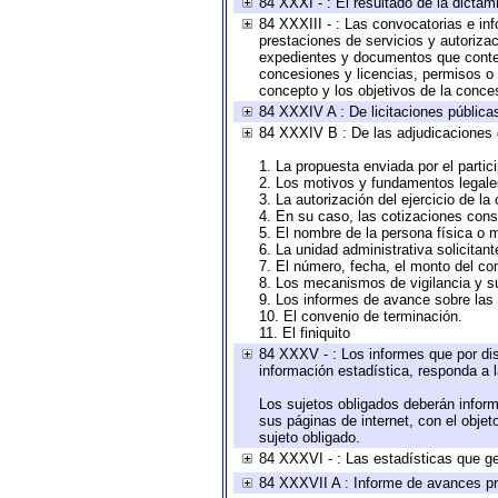
84 XXXI - : El resultado de la dictam
84 XXXIII - : Las convocatorias e in
prestaciones de servicios y autoriza
expedientes y documentos que conten
concesiones y licencias, permisos o a
concepto y los objetivos de la conces
84 XXXIV A : De licitaciones públicas
84 XXXIV B : De las adjudicaciones 
1. La propuesta enviada por el partic
2. Los motivos y fundamentos legales
3. La autorización del ejercicio de la
4. En su caso, las cotizaciones con
5. El nombre de la persona física o 
6. La unidad administrativa solicitan
7. El número, fecha, el monto del con
8. Los mecanismos de vigilancia y s
9. Los informes de avance sobre las 
10. El convenio de terminación.
11. El finiquito
84 XXXV - : Los informes que por dis
información estadística, responda a 
Los sujetos obligados deberán inform
sus páginas de internet, con el obje
sujeto obligado.
84 XXXVI - : Las estadísticas que g
84 XXXVII A : Informe de avances pr