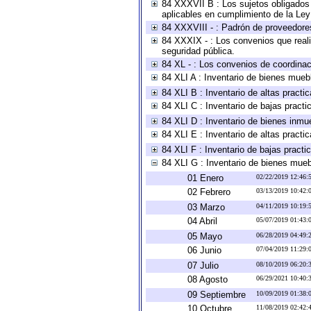
84 XXXVII B : Los sujetos obligados 
aplicables en cumplimiento de la Le
84 XXXVIII - : Padrón de proveedores
84 XXXIX - : Los convenios que reali
seguridad pública.
84 XL - : Los convenios de coordinac
84 XLI A : Inventario de bienes mueb
84 XLI B : Inventario de altas pract
84 XLI C : Inventario de bajas pract
84 XLI D : Inventario de bienes inmu
84 XLI E : Inventario de altas pract
84 XLI F : Inventario de bajas pract
84 XLI G : Inventario de bienes mue
01 Enero
02/22/2019 12:46
02 Febrero
03/13/2019 10:42
03 Marzo
04/11/2019 10:19
04 Abril
05/07/2019 01:43
05 Mayo
06/28/2019 04:49
06 Junio
07/04/2019 11:29
07 Julio
08/10/2019 06:20
08 Agosto
06/29/2021 10:40
09 Septiembre
10/09/2019 01:38
10 Octubre
11/08/2019 02:42