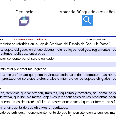
Denuncia
Motor de Búsqueda otros años
l :
En tiempo / Fuera de tiempo
Area responsable
archivístico referidos en la Ley de Archivos del Estado de San Luis Potosí.
e al sujeto obligado, en el que deberá incluirse leyes, códigos, reglamentos, 
riterios, políticas, entre otros
quier concepto por el sujeto obligado.
ministrar y ejercer los ingresos.
eta, en un formato que permita vincular cada parte de la estructura, las atri
, prestador de servicios profesionales o miembro de los sujetos obligados, d
.
ión, servicios que se ofrecen, trámites, requisitos y formatos, así como los
trativa, que incluya metas, objetivos y responsables de los programas operat
ados con temas de interés público o trascendencia social que conforme a sus f
n rendir cuenta de sus objetivos y resultados.
ervidores públicos, independientemente de que brinden atención al público; ma