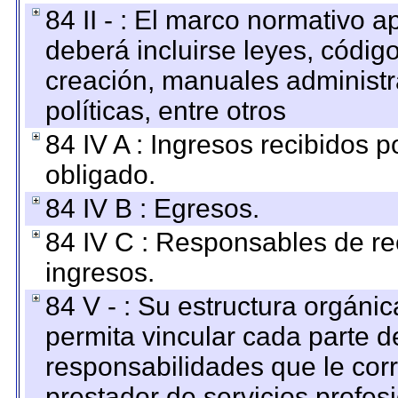
84 II - : El marco normativo a
deberá incluirse leyes, códig
creación, manuales administrat
políticas, entre otros
84 IV A : Ingresos recibidos p
obligado.
84 IV B : Egresos.
84 IV C : Responsables de reci
ingresos.
84 V - : Su estructura orgáni
permita vincular cada parte de
responsabilidades que le cor
prestador de servicios profes