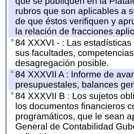
que se publiquen en la Plata
rubros que son aplicables a s
de que éstos verifiquen y ap
la relación de fracciones apli
84 XXXVI - : Las estadística
sus facultades, competencias
desagregación posible.
84 XXXVII A : Informe de ava
presupuestales, balances gen
84 XXXVII B : Los sujetos obl
los documentos financieros c
programáticos, que le sean a
General de Contabilidad Gub