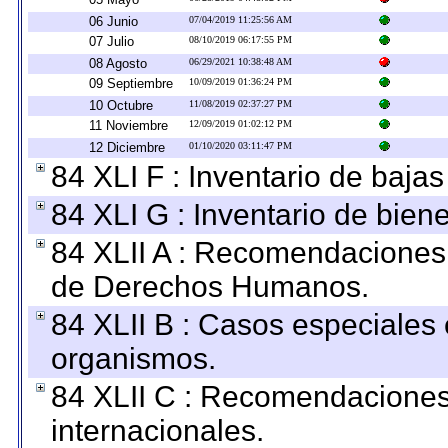
06 Junio
07/04/2019 11:25:56 AM
07 Julio
08/10/2019 06:17:55 PM
08 Agosto
06/29/2021 10:38:48 AM
09 Septiembre
10/09/2019 01:36:24 PM
10 Octubre
11/08/2019 02:37:27 PM
11 Noviembre
12/09/2019 01:02:12 PM
12 Diciembre
01/10/2020 03:11:47 PM
84 XLI F : Inventario de baja
84 XLI G : Inventario de bie
84 XLII A : Recomendaciones 
de Derechos Humanos.
84 XLII B : Casos especiales
organismos.
84 XLII C : Recomendaciones
internacionales.