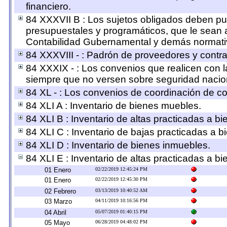
financiero.
84 XXXVII B : Los sujetos obligados deben pub
presupuestales y programáticos, que le sean 
Contabilidad Gubernamental y demás normativ
84 XXXVIII - : Padrón de proveedores y contrat
84 XXXIX - : Los convenios que realicen con l
siempre que no versen sobre seguridad nacion
84 XL - : Los convenios de coordinación de co
84 XLI A : Inventario de bienes muebles.
84 XLI B : Inventario de altas practicadas a b
84 XLI C : Inventario de bajas practicadas a 
84 XLI D : Inventario de bienes inmuebles.
84 XLI E : Inventario de altas practicadas a b
01 Enero
02/22/2019 12:45:24 PM
01 Enero
02/22/2019 12:45:30 PM
02 Febrero
03/13/2019 10:40:52 AM
03 Marzo
04/11/2019 10:16:56 PM
04 Abril
05/07/2019 01:40:15 PM
05 Mayo
06/28/2019 04:48:02 PM