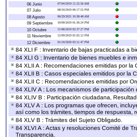
06 Junio
07/04/2019 11:25:56 AM
07 Julio
08/10/2019 06:17:55 PM
08 Agosto
06/29/2021 10:38:48 AM
09 Septiembre
10/09/2019 01:36:24 PM
10 Octubre
11/08/2019 02:37:27 PM
11 Noviembre
12/09/2019 01:02:12 PM
12 Diciembre
01/10/2020 03:11:47 PM
84 XLI F : Inventario de bajas practicadas a b
84 XLI G : Inventario de bienes muebles e in
84 XLII A : Recomendaciones emitidas por l
84 XLII B : Casos especiales emitidos por la
84 XLII C : Recomendaciones emitidas por Or
84 XLIV A : Los mecanismos de participación
84 XLIV B : Participación ciudadana, Resulta
84 XLV A : Los programas que ofrecen, incluye
así como los trámites, tiempos de respuesta, 
84 XLV B : Trámites del Sujeto Obligado.
84 XLVI A : Actas y resoluciones Comité de T
Transparencia.