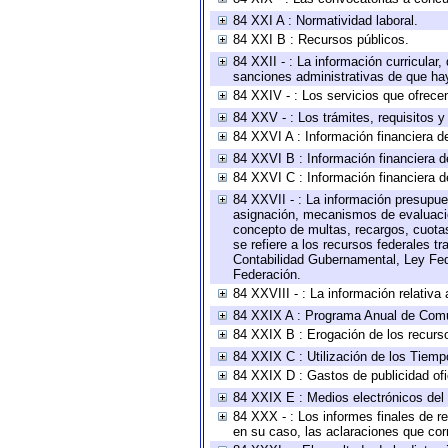
84 XXI A : Normatividad laboral.
84 XXI B : Recursos públicos.
84 XXII - : La información curricular,
sanciones administrativas de que hay
84 XXIV - : Los servicios que ofrecen
84 XXV - : Los trámites, requisitos 
84 XXVI A : Información financiera d
84 XXVI B : Información financiera d
84 XXVI C : Información financiera d
84 XXVII - : La información presupue
asignación, mecanismos de evaluación
concepto de multas, recargos, cuotas
se refiere a los recursos federales t
Contabilidad Gubernamental, Ley Fed
Federación.
84 XXVIII - : La información relativa
84 XXIX A : Programa Anual de Comun
84 XXIX B : Erogación de los recursos
84 XXIX C : Utilización de los Tiemp
84 XXIX D : Gastos de publicidad ofic
84 XXIX E : Medios electrónicos del
84 XXX - : Los informes finales de re
en su caso, las aclaraciones que co