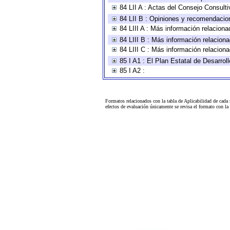
84 LII A : Actas del Consejo Consulti
84 LII B : Opiniones y recomendacio
84 LIII A : Más información relaciona
84 LIII B : Más información relacion
84 LIII C : Más información relacion
85 I A1 : El Plan Estatal de Desarro
85 I A2 :
Formatos relacionados con la tabla de Aplicabilidad de cada
efectos de evaluación únicamente se revisa el formato con l