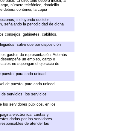
e base. El directorio deberá incluir, al
argo, número telefónico, domicilio
ue deberá contener, la copia
epciones, incluyendo sueldos,
, señalando la periodicidad de dicha
sos consejos, gabinetes, cabildos,
legiados, salvo que por disposición
o los gastos de representación. Además
ue desempeñe un empleo, cargo o
ciales no supongan el ejercicio de
de puesto, para cada unidad
ivel de puesto, para cada unidad
de servicios, los servicios
e los servidores públicos, en los
 página electrónica, cuotas y
estas dadas por los servidores
s responsables de atender las