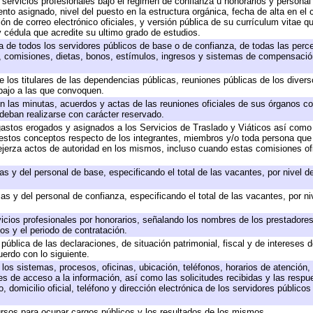
 servicios profesionales bajo el régimen de confianza u honorarios y personal d
o asignado, nivel del puesto en la estructura orgánica, fecha de alta en el c
ión de correo electrónico oficiales, y versión pública de su currículum vitae q
 y cédula que acredite su ultimo grado de estudios.
ta de todos los servidores públicos de base o de confianza, de todas las perc
s, comisiones, dietas, bonos, estímulos, ingresos y sistemas de compensación
e los titulares de las dependencias públicas, reuniones públicas de los diver
bajo a las que convoquen.
 en las minutas, acuerdos y actas de las reuniones oficiales de sus órganos co
deban realizarse con carácter reservado.
 gastos erogados y asignados a los Servicios de Traslado y Viáticos así com
 a estos conceptos respecto de los integrantes, miembros y/o toda persona q
ejerza actos de autoridad en los mismos, incluso cuando estas comisiones ofi
as y del personal de base, especificando el total de las vacantes, por nivel 
as y del personal de confianza, especificando el total de las vacantes, por n
icios profesionales por honorarios, señalando los nombres de los prestadores 
os y el periodo de contratación.
 pública de las declaraciones, de situación patrimonial, fiscal y de intereses d
uerdo con lo siguiente.
 los sistemas, procesos, oficinas, ubicación, teléfonos, horarios de atención,
es de acceso a la información, así como las solicitudes recibidas y las respu
 domicilio oficial, teléfono y dirección electrónica de los servidores público
rsos para ocupar cargos públicos y los resultados de los mismos.