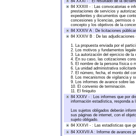
84 XXXI - : El resultado de la dictam
84 XXXIII - : Las convocatorias e in
prestaciones de servicios y autoriza
expedientes y documentos que conten
concesiones y licencias, permisos o a
concepto y los objetivos de la conces
84 XXXIV A : De licitaciones públicas
84 XXXIV B : De las adjudicaciones 
1. La propuesta enviada por el partic
2. Los motivos y fundamentos legales
3. La autorización del ejercicio de la
4. En su caso, las cotizaciones con
5. El nombre de la persona física o 
6. La unidad administrativa solicitan
7. El número, fecha, el monto del con
8. Los mecanismos de vigilancia y s
9. Los informes de avance sobre las 
10. El convenio de terminación.
11. El finiquito
84 XXXV - : Los informes que por dis
información estadística, responda a 
Los sujetos obligados deberán inform
sus páginas de internet, con el obje
sujeto obligado.
84 XXXVI - : Las estadísticas que g
84 XXXVII A : Informe de avances pr