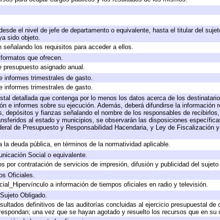
 desde el nivel de jefe de departamento o equivalente, hasta el titular del suj
a sido objeto.
 señalando los requisitos para acceder a ellos.
y formatos que ofrecen.
e presupuesto asignado anual.
e informes trimestrales de gasto.
e informes trimestrales de gasto.
stal detallada que contenga por lo menos los datos acerca de los destinatario
 e informes sobre su ejecución. Además, deberá difundirse la información re
, depósitos y fianzas señalando el nombre de los responsables de recibirlos, 
ransferidos al estado y municipios, se observarán las disposiciones específic
eral de Presupuesto y Responsabilidad Hacendaria, y Ley de Fiscalización y
 a la deuda pública, en términos de la normatividad aplicable.
icación Social o equivalente.
 por contratación de servicios de impresión, difusión y publicidad del sujeto
os Oficiales.
ial_Hipervínculo a información de tiempos oficiales en radio y televisión.
 Sujeto Obligado.
sultados definitivos de las auditorías concluidas al ejercicio presupuestal de 
rrespondan; una vez que se hayan agotado y resuelto los recursos que en su