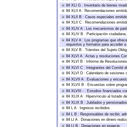
84 XLI G : Inventario de bienes mue
84 XLII A : Recomendaciones emitid
84 XLII B : Casos especiales emitid
84 XLII C : Recomendaciones emitid
84 XLIV A : Los mecanismos de parti
84 XLIV B : Participación ciudadana
84 XLV A : Los programas que ofrecen
requisitos y formatos para acceder 
84 XLV B : Trámites del Sujeto Obli
84 XLVI A : Actas y resoluciones Co
84 XLVI B : Informe de Resoluciones
84 XLVI C : Integrantes del Comité d
84 XLVI D : Calendario de sesiones o
84 XLVII A : Evaluaciones y encuest
84 XLVII B : Encuestas sobre progr
84 XLVIII - : Estudios financiados co
84 XLIX A : Hipervínculo al listado d
84 XLIX B : Jubilados y pensionados
84 L A : Ingresos recibidos.
84 L B : Responsables de recibir, adm
84 LI A : Donaciones en dinero realiz
84 LI B : Donaciones en especie.