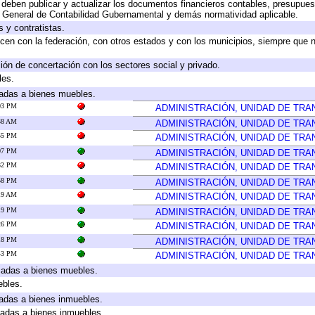
deben publicar y actualizar los documentos financieros contables, presupues
y General de Contabilidad Gubernamental y demás normatividad aplicable.
 y contratistas.
cen con la federación, con otros estados y con los municipios, siempre que 
ión de concertación con los sectores social y privado.
les.
icadas a bienes muebles.
:03 PM
ADMINISTRACIÓN, UNIDAD DE TR
:38 AM
ADMINISTRACIÓN, UNIDAD DE TR
:55 PM
ADMINISTRACIÓN, UNIDAD DE TR
:07 PM
ADMINISTRACIÓN, UNIDAD DE TR
:32 PM
ADMINISTRACIÓN, UNIDAD DE TR
:58 PM
ADMINISTRACIÓN, UNIDAD DE TR
:19 AM
ADMINISTRACIÓN, UNIDAD DE TR
:19 PM
ADMINISTRACIÓN, UNIDAD DE TR
:26 PM
ADMINISTRACIÓN, UNIDAD DE TR
:18 PM
ADMINISTRACIÓN, UNIDAD DE TR
:43 PM
ADMINISTRACIÓN, UNIDAD DE TR
icadas a bienes muebles.
ebles.
icadas a bienes inmuebles.
icadas a bienes inmuebles.