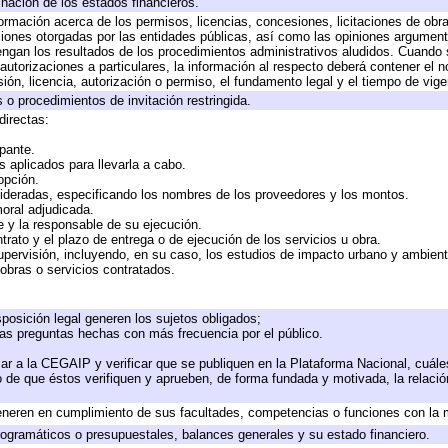
inación de los estados financieros.
formación acerca de los permisos, licencias, concesiones, licitaciones de obr
ciones otorgadas por las entidades públicas, así como las opiniones argumento
gan los resultados de los procedimientos administrativos aludidos. Cuando s
utorizaciones a particulares, la información al respecto deberá contener el nom
ión, licencia, autorización o permiso, el fundamento legal y el tiempo de vige
 o procedimientos de invitación restringida.
directas:
ipante.
 aplicados para llevarla a cabo.
 opción.
sideradas, especificando los nombres de los proveedores y los montos.
moral adjudicada.
te y la responsable de su ejecución.
trato y el plazo de entrega o de ejecución de los servicios u obra.
upervisión, incluyendo, en su caso, los estudios de impacto urbano y ambien
obras o servicios contratados.
posición legal generen los sujetos obligados;
las preguntas hechas con más frecuencia por el público.
ar a la CEGAIP y verificar que se publiquen en la Plataforma Nacional, cuále
to de que éstos verifiquen y aprueben, de forma fundada y motivada, la relaci
eneren en cumplimiento de sus facultades, competencias o funciones con la 
ogramáticos o presupuestales, balances generales y su estado financiero.