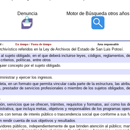
Denuncia
Motor de Búsqueda otros años
l :
En tiempo / Fuera de tiempo
Area responsable
archivístico referidos en la Ley de Archivos del Estado de San Luis Potosí.
e al sujeto obligado, en el que deberá incluirse leyes, códigos, reglamentos, 
riterios, políticas, entre otros
quier concepto por el sujeto obligado.
ministrar y ejercer los ingresos.
eta, en un formato que permita vincular cada parte de la estructura, las atri
, prestador de servicios profesionales o miembro de los sujetos obligados, d
.
ión, servicios que se ofrecen, trámites, requisitos y formatos, así como los
trativa, que incluya metas, objetivos y responsables de los programas operat
ados con temas de interés público o trascendencia social que conforme a sus f
n rendir cuenta de sus objetivos y resultados.
ervidores públicos, independientemente de que brinden atención al público; ma