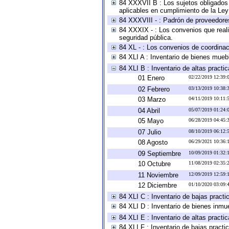
84 XXXVII B : Los sujetos obligados 
aplicables en cumplimiento de la Le
84 XXXVIII - : Padrón de proveedores
84 XXXIX - : Los convenios que reali
seguridad pública.
84 XL - : Los convenios de coordinac
84 XLI A : Inventario de bienes mueb
84 XLI B : Inventario de altas pract
01 Enero
02/22/2019 12:39
02 Febrero
03/13/2019 10:38
03 Marzo
04/11/2019 10:11
04 Abril
05/07/2019 01:24
05 Mayo
06/28/2019 04:45
07 Julio
08/10/2019 06:12
08 Agosto
06/29/2021 10:36
09 Septiembre
10/09/2019 01:32
10 Octubre
11/08/2019 02:35
11 Noviembre
12/09/2019 12:59
12 Diciembre
01/10/2020 03:09
84 XLI C : Inventario de bajas pract
84 XLI D : Inventario de bienes inmu
84 XLI E : Inventario de altas pract
84 XLI F : Inventario de bajas pract