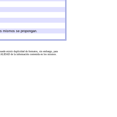
 los mismos se propongan.
uede existir duplicidad de formatos, sin embargo, para
 la CALIDAD de la información contenida en los mismos.