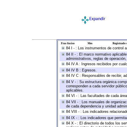
Expandir
Frac-Inciso
Mes
Registrado e
84 I - : Los instrumentos de control 
84 II - : El marco normativo aplicabl
administrativos, reglas de operación, c
84 IV A : Ingresos recibidos por cual
84 IV B : Egresos.
84 IV C : Responsables de recibir, ad
84 V - : Su estructura orgánica compl
corresponden a cada servidor público
aplicables.
84 VI - : Las facultades de cada área
84 VII - : Los manuales de organizac
de cada dependencia y unidad adminis
84 VIII - : Los indicadores relacion
84 IX - : Los indicadores que permita
84 X - : El directorio de todos los s