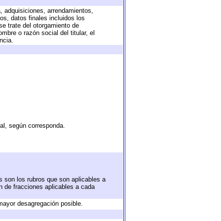
a, adquisiciones, arrendamientos,
s, datos finales incluidos los
e trate del otorgamiento de
bre o razón social del titular, el
ncia.
tal, según corresponda.
s son los rubros que son aplicables a
ón de fracciones aplicables a cada
mayor desagregación posible.