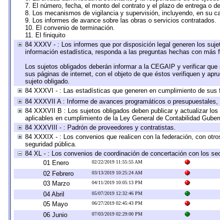
7. El número, fecha, el monto del contrato y el plazo de entrega o de
8. Los mecanismos de vigilancia y supervisión, incluyendo, en su c
9. Los informes de avance sobre las obras o servicios contratados.
10. El convenio de terminación.
11. El finiquito
84 XXXV - : Los informes que por disposición legal generen los suje
información estadística, responda a las preguntas hechas con más fr
Los sujetos obligados deberán informar a la CEGAIP y verificar que 
sus páginas de internet, con el objeto de que éstos verifiquen y apr
sujeto obligado.
84 XXXVI - : Las estadísticas que generen en cumplimiento de sus 
84 XXXVII A : Informe de avances programáticos o presupuestales, 
84 XXXVII B : Los sujetos obligados deben publicar y actualizar lo
aplicables en cumplimiento de la Ley General de Contabilidad Gube
84 XXXVIII - : Padrón de proveedores y contratistas.
84 XXXIX - : Los convenios que realicen con la federación, con otr
seguridad pública.
84 XL - : Los convenios de coordinación de concertación con los sec
01 Enero
02/22/2019 11:55:55 AM
02 Febrero
03/13/2019 10:25:24 AM
03 Marzo
04/11/2019 10:05:13 PM
04 Abril
05/07/2019 12:32:46 PM
05 Mayo
06/27/2019 02:45:43 PM
06 Junio
07/03/2019 02:29:00 PM