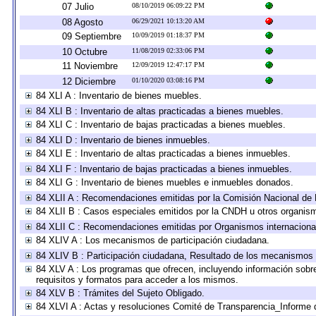
07 Julio
08/10/2019 06:09:22 PM
08 Agosto
06/29/2021 10:13:20 AM
09 Septiembre
10/09/2019 01:18:37 PM
10 Octubre
11/08/2019 02:33:06 PM
11 Noviembre
12/09/2019 12:47:17 PM
12 Diciembre
01/10/2020 03:08:16 PM
84 XLI A : Inventario de bienes muebles.
84 XLI B : Inventario de altas practicadas a bienes muebles.
84 XLI C : Inventario de bajas practicadas a bienes muebles.
84 XLI D : Inventario de bienes inmuebles.
84 XLI E : Inventario de altas practicadas a bienes inmuebles.
84 XLI F : Inventario de bajas practicadas a bienes inmuebles.
84 XLI G : Inventario de bienes muebles e inmuebles donados.
84 XLII A : Recomendaciones emitidas por la Comisión Nacional d
84 XLII B : Casos especiales emitidos por la CNDH u otros organis
84 XLII C : Recomendaciones emitidas por Organismos internaciona
84 XLIV A : Los mecanismos de participación ciudadana.
84 XLIV B : Participación ciudadana, Resultado de los mecanismos d
84 XLV A : Los programas que ofrecen, incluyendo información sobre 
requisitos y formatos para acceder a los mismos.
84 XLV B : Trámites del Sujeto Obligado.
84 XLVI A : Actas y resoluciones Comité de Transparencia_Informe 