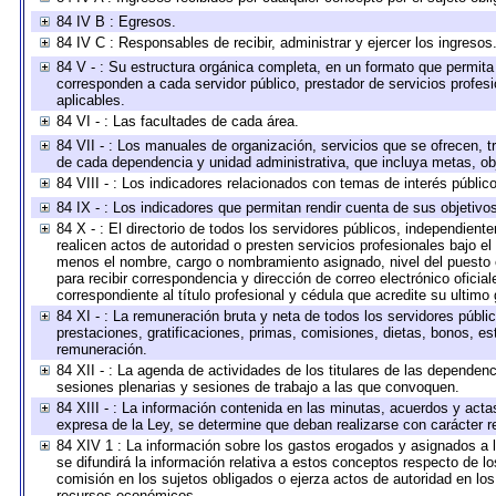
84 IV B : Egresos.
84 IV C : Responsables de recibir, administrar y ejercer los ingresos
84 V - : Su estructura orgánica completa, en un formato que permita 
corresponden a cada servidor público, prestador de servicios profes
aplicables.
84 VI - : Las facultades de cada área.
84 VII - : Los manuales de organización, servicios que se ofrecen, 
de cada dependencia y unidad administrativa, que incluya metas, obj
84 VIII - : Los indicadores relacionados con temas de interés públi
84 IX - : Los indicadores que permitan rendir cuenta de sus objetivo
84 X - : El directorio de todos los servidores públicos, independien
realicen actos de autoridad o presten servicios profesionales bajo el
menos el nombre, cargo o nombramiento asignado, nivel del puesto en
para recibir correspondencia y dirección de correo electrónico oficia
correspondiente al título profesional y cédula que acredite su ultimo
84 XI - : La remuneración bruta y neta de todos los servidores públ
prestaciones, gratificaciones, primas, comisiones, dietas, bonos, e
remuneración.
84 XII - : La agenda de actividades de los titulares de las dependen
sesiones plenarias y sesiones de trabajo a las que convoquen.
84 XIII - : La información contenida en las minutas, acuerdos y acta
expresa de la Ley, se determine que deban realizarse con carácter r
84 XIV 1 : La información sobre los gastos erogados y asignados a 
se difundirá la información relativa a estos conceptos respecto de
comisión en los sujetos obligados o ejerza actos de autoridad en lo
recursos económicos.