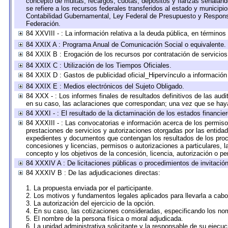
concepto de multas, recargos, cuotas, depósitos y fianzas señalando 
se refiere a los recursos federales transferidos al estado y municip
Contabilidad Gubernamental, Ley Federal de Presupuesto y Responsa
Federación.
84 XXVIII - : La información relativa a la deuda pública, en términos
84 XXIX A : Programa Anual de Comunicación Social o equivalente.
84 XXIX B : Erogación de los recursos por contratación de servicios 
84 XXIX C : Utilización de los Tiempos Oficiales.
84 XXIX D : Gastos de publicidad oficial_Hipervínculo a información 
84 XXIX E : Medios electrónicos del Sujeto Obligado.
84 XXX - : Los informes finales de resultados definitivos de las audi
en su caso, las aclaraciones que correspondan; una vez que se hay
84 XXXI - : El resultado de la dictaminación de los estados financier
84 XXXIII - : Las convocatorias e información acerca de los permisos
prestaciones de servicios y autorizaciones otorgadas por las entida
expedientes y documentos que contengan los resultados de los proce
concesiones y licencias, permisos o autorizaciones a particulares, la
concepto y los objetivos de la concesión, licencia, autorización o pe
84 XXXIV A : De licitaciones públicas o procedimientos de invitación 
84 XXXIV B : De las adjudicaciones directas:
1. La propuesta enviada por el participante.
2. Los motivos y fundamentos legales aplicados para llevarla a cabo
3. La autorización del ejercicio de la opción.
4. En su caso, las cotizaciones consideradas, especificando los no
5. El nombre de la persona física o moral adjudicada.
6. La unidad administrativa solicitante y la responsable de su ejecuc