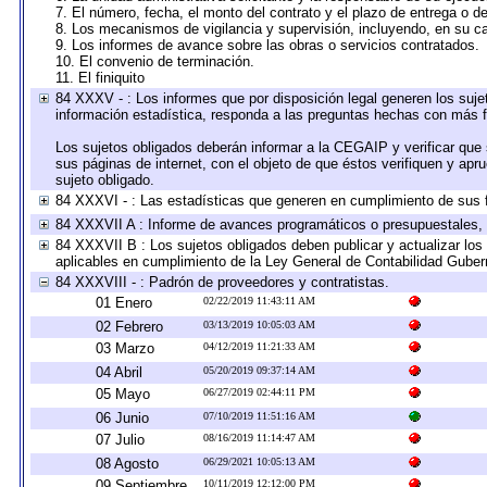
7. El número, fecha, el monto del contrato y el plazo de entrega o de
8. Los mecanismos de vigilancia y supervisión, incluyendo, en su c
9. Los informes de avance sobre las obras o servicios contratados.
10. El convenio de terminación.
11. El finiquito
84 XXXV - : Los informes que por disposición legal generen los suje
información estadística, responda a las preguntas hechas con más fr
Los sujetos obligados deberán informar a la CEGAIP y verificar que 
sus páginas de internet, con el objeto de que éstos verifiquen y apr
sujeto obligado.
84 XXXVI - : Las estadísticas que generen en cumplimiento de sus 
84 XXXVII A : Informe de avances programáticos o presupuestales, 
84 XXXVII B : Los sujetos obligados deben publicar y actualizar lo
aplicables en cumplimiento de la Ley General de Contabilidad Gube
84 XXXVIII - : Padrón de proveedores y contratistas.
01 Enero
02/22/2019 11:43:11 AM
02 Febrero
03/13/2019 10:05:03 AM
03 Marzo
04/12/2019 11:21:33 AM
04 Abril
05/20/2019 09:37:14 AM
05 Mayo
06/27/2019 02:44:11 PM
06 Junio
07/10/2019 11:51:16 AM
07 Julio
08/16/2019 11:14:47 AM
08 Agosto
06/29/2021 10:05:13 AM
09 Septiembre
10/11/2019 12:12:00 PM