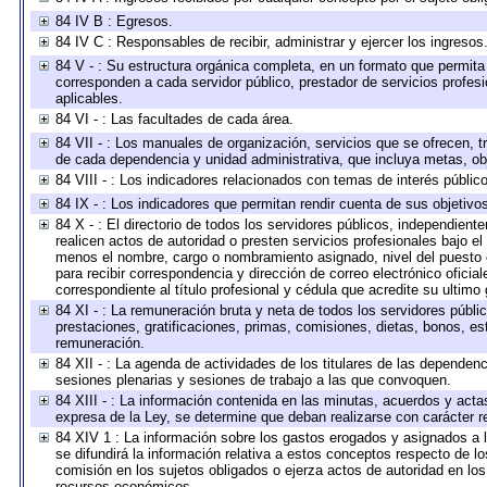
84 IV B : Egresos.
84 IV C : Responsables de recibir, administrar y ejercer los ingresos
84 V - : Su estructura orgánica completa, en un formato que permita 
corresponden a cada servidor público, prestador de servicios profes
aplicables.
84 VI - : Las facultades de cada área.
84 VII - : Los manuales de organización, servicios que se ofrecen, 
de cada dependencia y unidad administrativa, que incluya metas, obj
84 VIII - : Los indicadores relacionados con temas de interés públi
84 IX - : Los indicadores que permitan rendir cuenta de sus objetivo
84 X - : El directorio de todos los servidores públicos, independien
realicen actos de autoridad o presten servicios profesionales bajo el
menos el nombre, cargo o nombramiento asignado, nivel del puesto en
para recibir correspondencia y dirección de correo electrónico oficia
correspondiente al título profesional y cédula que acredite su ultimo
84 XI - : La remuneración bruta y neta de todos los servidores públ
prestaciones, gratificaciones, primas, comisiones, dietas, bonos, e
remuneración.
84 XII - : La agenda de actividades de los titulares de las dependen
sesiones plenarias y sesiones de trabajo a las que convoquen.
84 XIII - : La información contenida en las minutas, acuerdos y acta
expresa de la Ley, se determine que deban realizarse con carácter r
84 XIV 1 : La información sobre los gastos erogados y asignados a 
se difundirá la información relativa a estos conceptos respecto de
comisión en los sujetos obligados o ejerza actos de autoridad en lo
recursos económicos.