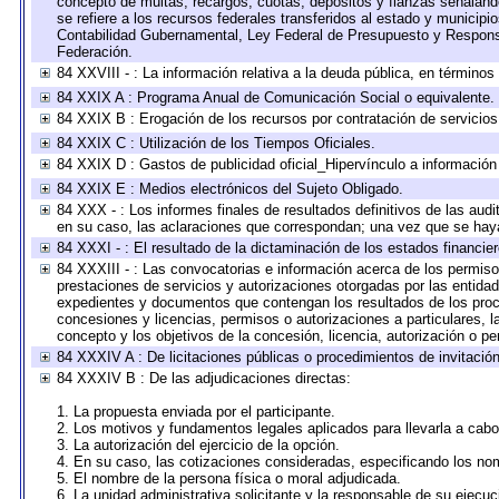
concepto de multas, recargos, cuotas, depósitos y fianzas señalando 
se refiere a los recursos federales transferidos al estado y municip
Contabilidad Gubernamental, Ley Federal de Presupuesto y Responsa
Federación.
84 XXVIII - : La información relativa a la deuda pública, en términos
84 XXIX A : Programa Anual de Comunicación Social o equivalente.
84 XXIX B : Erogación de los recursos por contratación de servicios 
84 XXIX C : Utilización de los Tiempos Oficiales.
84 XXIX D : Gastos de publicidad oficial_Hipervínculo a información 
84 XXIX E : Medios electrónicos del Sujeto Obligado.
84 XXX - : Los informes finales de resultados definitivos de las audi
en su caso, las aclaraciones que correspondan; una vez que se hay
84 XXXI - : El resultado de la dictaminación de los estados financier
84 XXXIII - : Las convocatorias e información acerca de los permisos
prestaciones de servicios y autorizaciones otorgadas por las entida
expedientes y documentos que contengan los resultados de los proce
concesiones y licencias, permisos o autorizaciones a particulares, la
concepto y los objetivos de la concesión, licencia, autorización o pe
84 XXXIV A : De licitaciones públicas o procedimientos de invitación 
84 XXXIV B : De las adjudicaciones directas:
1. La propuesta enviada por el participante.
2. Los motivos y fundamentos legales aplicados para llevarla a cabo
3. La autorización del ejercicio de la opción.
4. En su caso, las cotizaciones consideradas, especificando los no
5. El nombre de la persona física o moral adjudicada.
6. La unidad administrativa solicitante y la responsable de su ejecuc