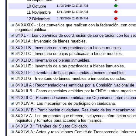
10 Octubre
11/08/2019 02:27:25 PM
11 Noviembre
12/11/2019 12:17:50 PM
12 Diciembre
01/15/2020 02:45:39 PM
84 XXXIX - : Los convenios que realicen con la federación, con otr
seguridad pública.
84 XL - : Los convenios de coordinación de concertación con los sec
84 XLI A : Inventario de bienes muebles.
84 XLI B : Inventario de altas practicadas a bienes muebles.
84 XLI C : Inventario de bajas practicadas a bienes muebles.
84 XLI D : Inventario de bienes inmuebles.
84 XLI E : Inventario de altas practicadas a bienes inmuebles.
84 XLI F : Inventario de bajas practicadas a bienes inmuebles.
84 XLI G : Inventario de bienes muebles e inmuebles donados.
84 XLII A : Recomendaciones emitidas por la Comisión Nacional d
84 XLII B : Casos especiales emitidos por la CNDH u otros organis
84 XLII C : Recomendaciones emitidas por Organismos internaciona
84 XLIV A : Los mecanismos de participación ciudadana.
84 XLIV B : Participación ciudadana, Resultado de los mecanismos d
84 XLV A : Los programas que ofrecen, incluyendo información sobre 
requisitos y formatos para acceder a los mismos.
84 XLV B : Trámites del Sujeto Obligado.
84 XLVI A : Actas y resoluciones Comité de Transparencia_Informe 