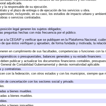
moral adjudicada.
te y la responsable de su ejecución.
trato y el plazo de entrega o de ejecución de los servicios u obra.
upervisión, incluyendo, en su caso, los estudios de impacto urbano y ambien
obras o servicios contratados.
posición legal generen los sujetos obligados;
las preguntas hechas con más frecuencia por el público.
ar a la CEGAIP y verificar que se publiquen en la Plataforma Nacional, cuále
to de que éstos verifiquen y aprueben, de forma fundada y motivada, la relaci
eneren en cumplimiento de sus facultades, competencias o funciones con la 
ogramáticos o presupuestales, balances generales y su estado financiero.
deben publicar y actualizar los documentos financieros contables, presupues
y General de Contabilidad Gubernamental y demás normatividad aplicable.
 y contratistas.
cen con la federación, con otros estados y con los municipios, siempre que 
ión de concertación con los sectores social y privado.
les.
icadas a bienes muebles.
icadas a bienes muebles.
ebles.
icadas a bienes inmuebles.