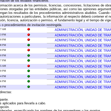
inación de los estados financieros.
formación acerca de los permisos, licencias, concesiones, licitaciones de obr
ciones otorgadas por las entidades públicas, así como las opiniones argumento
gan los resultados de los procedimientos administrativos aludidos. Cuando s
utorizaciones a particulares, la información al respecto deberá contener el nom
ión, licencia, autorización o permiso, el fundamento legal y el tiempo de vige
 o procedimientos de invitación restringida.
:27 AM
ADMINISTRACIÓN, UNIDAD DE TR
:13 PM
ADMINISTRACIÓN, UNIDAD DE TR
:40 PM
ADMINISTRACIÓN, UNIDAD DE TR
:08 PM
ADMINISTRACIÓN, UNIDAD DE TR
:18 PM
ADMINISTRACIÓN, UNIDAD DE TR
:40 PM
ADMINISTRACIÓN, UNIDAD DE TR
:47 PM
ADMINISTRACIÓN, UNIDAD DE TR
:35 AM
ADMINISTRACIÓN, UNIDAD DE TR
:20 PM
ADMINISTRACIÓN, UNIDAD DE TR
:54 PM
ADMINISTRACIÓN, UNIDAD DE TR
:56 PM
ADMINISTRACIÓN, UNIDAD DE TR
:38 PM
ADMINISTRACIÓN, UNIDAD DE TR
directas:
ipante.
 aplicados para llevarla a cabo.
 opción.
sideradas, especificando los nombres de los proveedores y los montos.