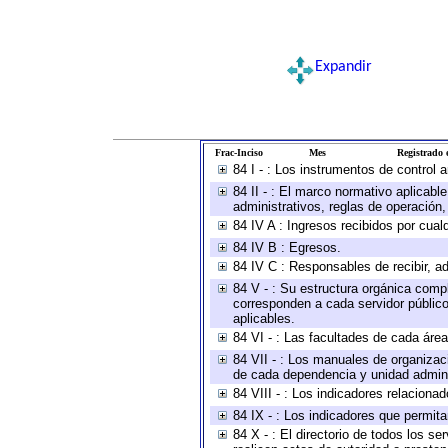
Expandir
Frac-Inciso
Mes
Registrado e
84 I - : Los instrumentos de control 
84 II - : El marco normativo aplicabl
administrativos, reglas de operación, c
84 IV A : Ingresos recibidos por cual
84 IV B : Egresos.
84 IV C : Responsables de recibir, ad
84 V - : Su estructura orgánica compl
corresponden a cada servidor público
aplicables.
84 VI - : Las facultades de cada área
84 VII - : Los manuales de organizac
de cada dependencia y unidad adminis
84 VIII - : Los indicadores relacion
84 IX - : Los indicadores que permita
84 X - : El directorio de todos los s