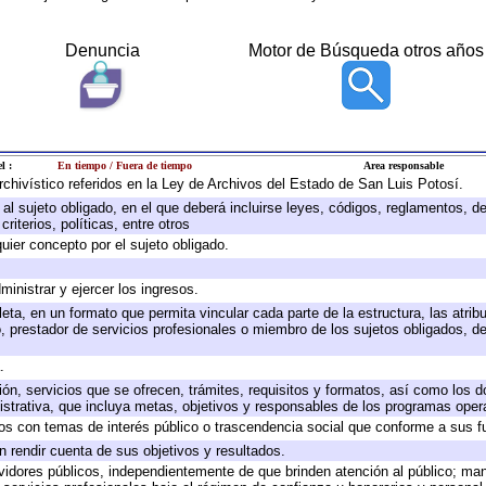
Denuncia
Motor de Búsqueda otros años
l :
En tiempo / Fuera de tiempo
Area responsable
archivístico referidos en la Ley de Archivos del Estado de San Luis Potosí.
e al sujeto obligado, en el que deberá incluirse leyes, códigos, reglamentos, 
riterios, políticas, entre otros
quier concepto por el sujeto obligado.
ministrar y ejercer los ingresos.
eta, en un formato que permita vincular cada parte de la estructura, las atri
, prestador de servicios profesionales o miembro de los sujetos obligados, d
.
ión, servicios que se ofrecen, trámites, requisitos y formatos, así como los
trativa, que incluya metas, objetivos y responsables de los programas operat
ados con temas de interés público o trascendencia social que conforme a sus f
n rendir cuenta de sus objetivos y resultados.
ervidores públicos, independientemente de que brinden atención al público; ma