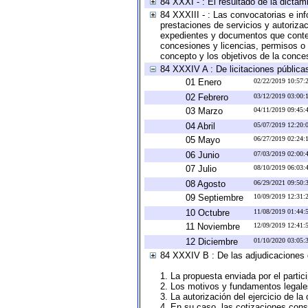
84 XXXI - : El resultado de la dictam
84 XXXIII - : Las convocatorias e in
prestaciones de servicios y autoriza
expedientes y documentos que conten
concesiones y licencias, permisos o a
concepto y los objetivos de la conces
84 XXXIV A : De licitaciones públicas
01 Enero
02/22/2019 10:57
02 Febrero
03/12/2019 03:00
03 Marzo
04/11/2019 09:45
04 Abril
05/07/2019 12:20
05 Mayo
06/27/2019 02:24
06 Junio
07/03/2019 02:00
07 Julio
08/10/2019 06:03
08 Agosto
06/29/2021 09:50
09 Septiembre
10/09/2019 12:31
10 Octubre
11/08/2019 01:44
11 Noviembre
12/09/2019 12:41
12 Diciembre
01/10/2020 03:05
84 XXXIV B : De las adjudicaciones 
1. La propuesta enviada por el partic
2. Los motivos y fundamentos legales
3. La autorización del ejercicio de la
4. En su caso, las cotizaciones con