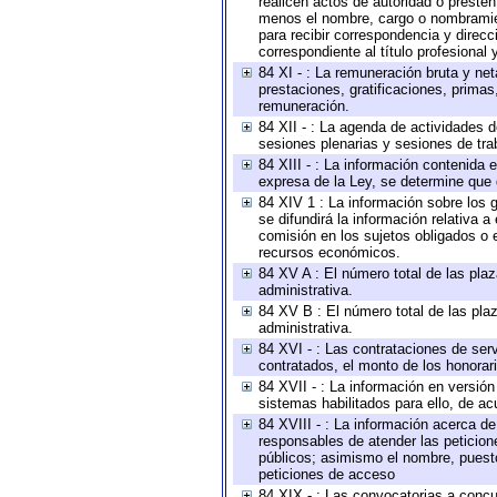
realicen actos de autoridad o presten
menos el nombre, cargo o nombramient
para recibir correspondencia y direcc
correspondiente al título profesional
84 XI - : La remuneración bruta y ne
prestaciones, gratificaciones, prima
remuneración.
84 XII - : La agenda de actividades d
sesiones plenarias y sesiones de tra
84 XIII - : La información contenida
expresa de la Ley, se determine que 
84 XIV 1 : La información sobre los
se difundirá la información relativa
comisión en los sujetos obligados o 
recursos económicos.
84 XV A : El número total de las plaz
administrativa.
84 XV B : El número total de las plaz
administrativa.
84 XVI - : Las contrataciones de serv
contratados, el monto de los honorari
84 XVII - : La información en versión
sistemas habilitados para ello, de ac
84 XVIII - : La información acerca de
responsables de atender las peticion
públicos; asimismo el nombre, puesto,
peticiones de acceso
84 XIX - : Las convocatorias a concu