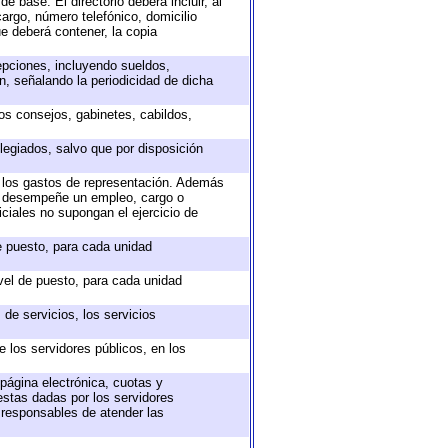
e base. El directorio deberá incluir, al
argo, número telefónico, domicilio
ue deberá contener, la copia
epciones, incluyendo sueldos,
, señalando la periodicidad de dicha
sos consejos, gabinetes, cabildos,
legiados, salvo que por disposición
o los gastos de representación. Además
ue desempeñe un empleo, cargo o
ciales no supongan el ejercicio de
de puesto, para cada unidad
ivel de puesto, para cada unidad
de servicios, los servicios
e los servidores públicos, en los
 página electrónica, cuotas y
estas dadas por los servidores
s responsables de atender las