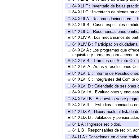
84 XLI F : Inventario de bajas pract
84 XLI G : Inventario de bienes mue
84 XLII A : Recomendaciones emitid
84 XLII B : Casos especiales emitid
84 XLII C : Recomendaciones emitid
84 XLIV A : Los mecanismos de parti
84 XLIV B : Participación ciudadana
84 XLV A : Los programas que ofrecen
requisitos y formatos para acceder 
84 XLV B : Trámites del Sujeto Obli
84 XLVI A : Actas y resoluciones Co
84 XLVI B : Informe de Resoluciones
84 XLVI C : Integrantes del Comité d
84 XLVI D : Calendario de sesiones o
84 XLVII A : Evaluaciones y encuest
84 XLVII B : Encuestas sobre progr
84 XLVIII - : Estudios financiados co
84 XLIX A : Hipervínculo al listado d
84 XLIX B : Jubilados y pensionados
84 L A : Ingresos recibidos.
84 L B : Responsables de recibir, adm
84 LI A : Donaciones en dinero realiz