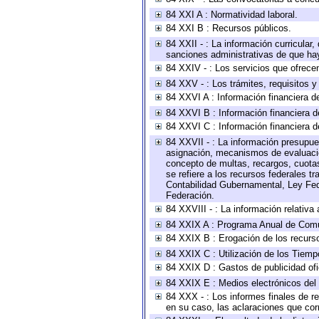
84 XXI A : Normatividad laboral.
84 XXI B : Recursos públicos.
84 XXII - : La información curricular,
sanciones administrativas de que hay
84 XXIV - : Los servicios que ofrecen
84 XXV - : Los trámites, requisitos 
84 XXVI A : Información financiera d
84 XXVI B : Información financiera d
84 XXVI C : Información financiera d
84 XXVII - : La información presupue
asignación, mecanismos de evaluación
concepto de multas, recargos, cuotas
se refiere a los recursos federales t
Contabilidad Gubernamental, Ley Fed
Federación.
84 XXVIII - : La información relativa
84 XXIX A : Programa Anual de Comun
84 XXIX B : Erogación de los recursos
84 XXIX C : Utilización de los Tiemp
84 XXIX D : Gastos de publicidad ofic
84 XXIX E : Medios electrónicos del
84 XXX - : Los informes finales de re
en su caso, las aclaraciones que co