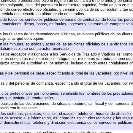
 servicios profesionales bajo el régimen de confianza u honorarios y personal d
o asignado, nivel del puesto en la estructura orgánica, fecha de alta en el c
ión de correo electrónico oficiales, y versión pública de su currículum vitae q
 y cédula que acredite su ultimo grado de estudios.
ta de todos los servidores públicos de base o de confianza, de todas las perc
s, comisiones, dietas, bonos, estímulos, ingresos y sistemas de compensación
e los titulares de las dependencias públicas, reuniones públicas de los diver
bajo a las que convoquen.
 en las minutas, acuerdos y actas de las reuniones oficiales de sus órganos co
deban realizarse con carácter reservado.
 gastos erogados y asignados a los Servicios de Traslado y Viáticos así com
 a estos conceptos respecto de los integrantes, miembros y/o toda persona q
ejerza actos de autoridad en los mismos, incluso cuando estas comisiones ofi
as y del personal de base, especificando el total de las vacantes, por nivel 
as y del personal de confianza, especificando el total de las vacantes, por n
icios profesionales por honorarios, señalando los nombres de los prestadores 
os y el periodo de contratación.
 pública de las declaraciones, de situación patrimonial, fiscal y de intereses d
uerdo con lo siguiente.
 los sistemas, procesos, oficinas, ubicación, teléfonos, horarios de atención,
es de acceso a la información, así como las solicitudes recibidas y las respu
 domicilio oficial, teléfono y dirección electrónica de los servidores público
rsos para ocupar cargos públicos y los resultados de los mismos.