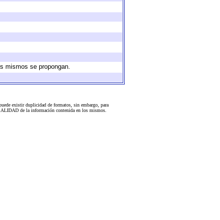
 los mismos se propongan.
uede existir duplicidad de formatos, sin embargo, para
 la CALIDAD de la información contenida en los mismos.