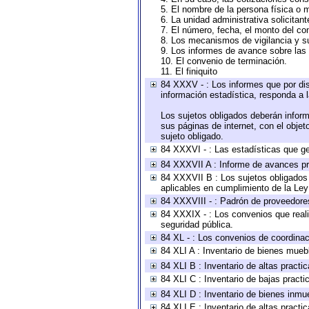
5. El nombre de la persona física o 
6. La unidad administrativa solicitan
7. El número, fecha, el monto del con
8. Los mecanismos de vigilancia y s
9. Los informes de avance sobre las 
10. El convenio de terminación.
11. El finiquito
84 XXXV - : Los informes que por dis
información estadística, responda a 
Los sujetos obligados deberán inform
sus páginas de internet, con el obje
sujeto obligado.
84 XXXVI - : Las estadísticas que g
84 XXXVII A : Informe de avances pr
84 XXXVII B : Los sujetos obligados 
aplicables en cumplimiento de la Le
84 XXXVIII - : Padrón de proveedores
84 XXXIX - : Los convenios que reali
seguridad pública.
84 XL - : Los convenios de coordinac
84 XLI A : Inventario de bienes mueb
84 XLI B : Inventario de altas pract
84 XLI C : Inventario de bajas pract
84 XLI D : Inventario de bienes inmu
84 XLI E : Inventario de altas pract