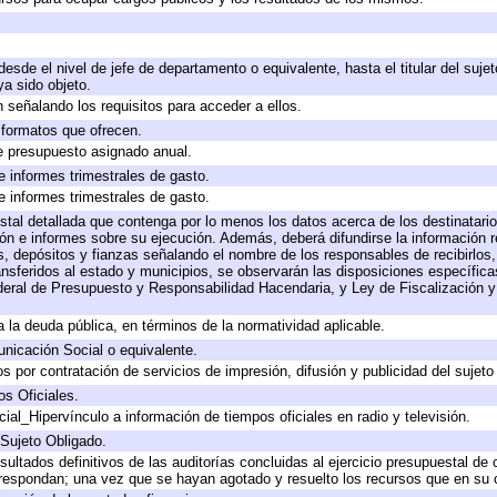
 desde el nivel de jefe de departamento o equivalente, hasta el titular del suj
a sido objeto.
 señalando los requisitos para acceder a ellos.
y formatos que ofrecen.
e presupuesto asignado anual.
e informes trimestrales de gasto.
e informes trimestrales de gasto.
stal detallada que contenga por lo menos los datos acerca de los destinatario
 e informes sobre su ejecución. Además, deberá difundirse la información re
, depósitos y fianzas señalando el nombre de los responsables de recibirlos, 
ransferidos al estado y municipios, se observarán las disposiciones específic
eral de Presupuesto y Responsabilidad Hacendaria, y Ley de Fiscalización y
 a la deuda pública, en términos de la normatividad aplicable.
icación Social o equivalente.
 por contratación de servicios de impresión, difusión y publicidad del sujeto
os Oficiales.
ial_Hipervínculo a información de tiempos oficiales en radio y televisión.
 Sujeto Obligado.
sultados definitivos de las auditorías concluidas al ejercicio presupuestal de 
rrespondan; una vez que se hayan agotado y resuelto los recursos que en su