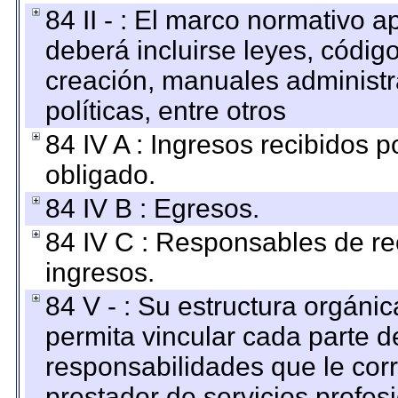
84 II - : El marco normativo a
deberá incluirse leyes, códig
creación, manuales administrat
políticas, entre otros
84 IV A : Ingresos recibidos p
obligado.
84 IV B : Egresos.
84 IV C : Responsables de reci
ingresos.
84 V - : Su estructura orgáni
permita vincular cada parte de
responsabilidades que le cor
prestador de servicios profes