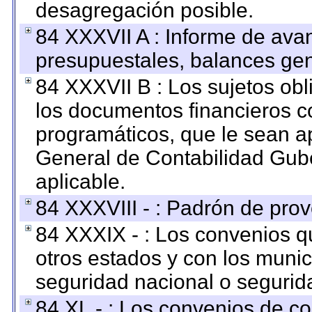
desagregación posible.
84 XXXVII A : Informe de ava
presupuestales, balances gen
84 XXXVII B : Los sujetos obl
los documentos financieros c
programáticos, que le sean a
General de Contabilidad Gub
aplicable.
84 XXXVIII - : Padrón de prov
84 XXXIX - : Los convenios qu
otros estados y con los muni
seguridad nacional o segurid
84 XL - : Los convenios de c