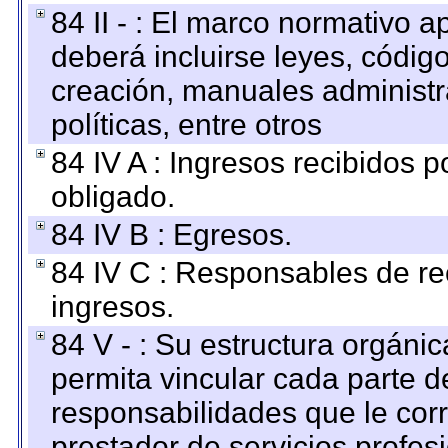
84 II - : El marco normativo a
deberá incluirse leyes, códig
creación, manuales administrat
políticas, entre otros
84 IV A : Ingresos recibidos p
obligado.
84 IV B : Egresos.
84 IV C : Responsables de reci
ingresos.
84 V - : Su estructura orgáni
permita vincular cada parte de
responsabilidades que le cor
prestador de servicios profes