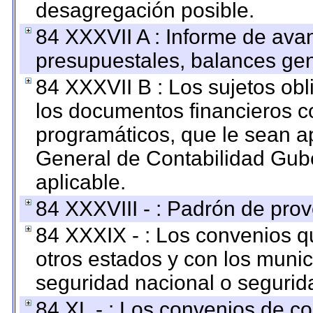
desagregación posible.
84 XXXVII A : Informe de ava
presupuestales, balances gen
84 XXXVII B : Los sujetos obl
los documentos financieros c
programáticos, que le sean a
General de Contabilidad Gub
aplicable.
84 XXXVIII - : Padrón de prov
84 XXXIX - : Los convenios qu
otros estados y con los muni
seguridad nacional o segurid
84 XL - : Los convenios de c