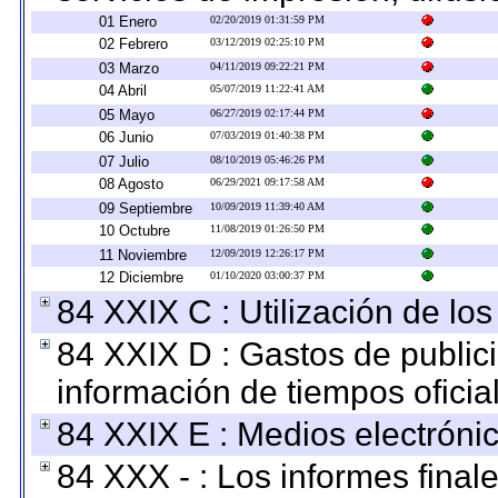
01 Enero
02/20/2019 01:31:59 PM
02 Febrero
03/12/2019 02:25:10 PM
03 Marzo
04/11/2019 09:22:21 PM
04 Abril
05/07/2019 11:22:41 AM
05 Mayo
06/27/2019 02:17:44 PM
06 Junio
07/03/2019 01:40:38 PM
07 Julio
08/10/2019 05:46:26 PM
08 Agosto
06/29/2021 09:17:58 AM
09 Septiembre
10/09/2019 11:39:40 AM
10 Octubre
11/08/2019 01:26:50 PM
11 Noviembre
12/09/2019 12:26:17 PM
12 Diciembre
01/10/2020 03:00:37 PM
84 XXIX C : Utilización de los
84 XXIX D : Gastos de publici
información de tiempos oficial
84 XXIX E : Medios electrónic
84 XXX - : Los informes finale