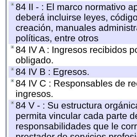
84 II - : El marco normativo a
deberá incluirse leyes, códig
creación, manuales administrat
políticas, entre otros
84 IV A : Ingresos recibidos p
obligado.
84 IV B : Egresos.
84 IV C : Responsables de reci
ingresos.
84 V - : Su estructura orgáni
permita vincular cada parte de
responsabilidades que le cor
prestador de servicios profes