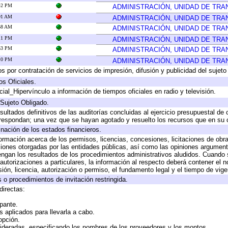
:42 PM
ADMINISTRACIÓN, UNIDAD DE TR
:01 AM
ADMINISTRACIÓN, UNIDAD DE TR
:58 AM
ADMINISTRACIÓN, UNIDAD DE TR
:11 PM
ADMINISTRACIÓN, UNIDAD DE TR
:53 PM
ADMINISTRACIÓN, UNIDAD DE TR
:10 PM
ADMINISTRACIÓN, UNIDAD DE TR
 por contratación de servicios de impresión, difusión y publicidad del sujeto
os Oficiales.
ial_Hipervínculo a información de tiempos oficiales en radio y televisión.
 Sujeto Obligado.
sultados definitivos de las auditorías concluidas al ejercicio presupuestal de 
rrespondan; una vez que se hayan agotado y resuelto los recursos que en su
inación de los estados financieros.
formación acerca de los permisos, licencias, concesiones, licitaciones de obr
ciones otorgadas por las entidades públicas, así como las opiniones argumento
gan los resultados de los procedimientos administrativos aludidos. Cuando s
utorizaciones a particulares, la información al respecto deberá contener el nom
ión, licencia, autorización o permiso, el fundamento legal y el tiempo de vige
 o procedimientos de invitación restringida.
directas:
ipante.
 aplicados para llevarla a cabo.
 opción.
sideradas, especificando los nombres de los proveedores y los montos.