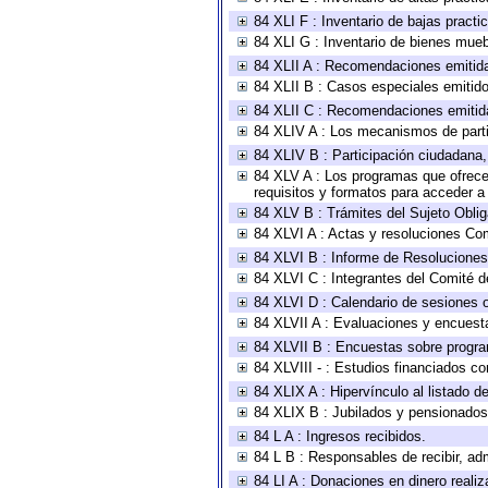
84 XLI F : Inventario de bajas pract
84 XLI G : Inventario de bienes mue
84 XLII A : Recomendaciones emitid
84 XLII B : Casos especiales emitid
84 XLII C : Recomendaciones emitid
84 XLIV A : Los mecanismos de parti
84 XLIV B : Participación ciudadana
84 XLV A : Los programas que ofrecen
requisitos y formatos para acceder 
84 XLV B : Trámites del Sujeto Obli
84 XLVI A : Actas y resoluciones Co
84 XLVI B : Informe de Resoluciones
84 XLVI C : Integrantes del Comité d
84 XLVI D : Calendario de sesiones o
84 XLVII A : Evaluaciones y encuest
84 XLVII B : Encuestas sobre progr
84 XLVIII - : Estudios financiados co
84 XLIX A : Hipervínculo al listado d
84 XLIX B : Jubilados y pensionados
84 L A : Ingresos recibidos.
84 L B : Responsables de recibir, adm
84 LI A : Donaciones en dinero realiz