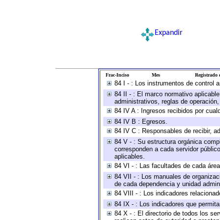
Expandir
Frac-Inciso
Mes
Registrado e
84 I - : Los instrumentos de control 
84 II - : El marco normativo aplicabl
administrativos, reglas de operación, c
84 IV A : Ingresos recibidos por cual
84 IV B : Egresos.
84 IV C : Responsables de recibir, ad
84 V - : Su estructura orgánica compl
corresponden a cada servidor público
aplicables.
84 VI - : Las facultades de cada área
84 VII - : Los manuales de organizac
de cada dependencia y unidad adminis
84 VIII - : Los indicadores relacion
84 IX - : Los indicadores que permita
84 X - : El directorio de todos los s