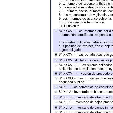
5. El nombre de la persona física o 
6. La unidad administrativa solicitan
7. El número, fecha, el monto del con
8. Los mecanismos de vigilancia y s
9. Los informes de avance sobre las 
10. El convenio de terminación.
11. El finiquito
84 XXXV - : Los informes que por dis
información estadística, responda a 
Los sujetos obligados deberán inform
sus páginas de internet, con el obje
sujeto obligado.
84 XXXVI - : Las estadísticas que g
84 XXXVII A : Informe de avances pr
84 XXXVII B : Los sujetos obligados 
aplicables en cumplimiento de la Le
84 XXXVIII - : Padrón de proveedores
84 XXXIX - : Los convenios que reali
seguridad pública.
84 XL - : Los convenios de coordinac
84 XLI A : Inventario de bienes mueb
84 XLI B : Inventario de altas pract
84 XLI C : Inventario de bajas pract
84 XLI D : Inventario de bienes inmu
84 XLI E : Inventario de altas pract