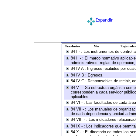
Expandir
Frac-Inciso
Mes
Registrado e
84 I - : Los instrumentos de control 
84 II - : El marco normativo aplicabl
administrativos, reglas de operación, c
84 IV A : Ingresos recibidos por cual
84 IV B : Egresos.
84 IV C : Responsables de recibir, ad
84 V - : Su estructura orgánica compl
corresponden a cada servidor público
aplicables.
84 VI - : Las facultades de cada área
84 VII - : Los manuales de organizac
de cada dependencia y unidad adminis
84 VIII - : Los indicadores relacion
84 IX - : Los indicadores que permita
84 X - : El directorio de todos los s