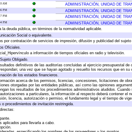
:03 AM
ADMINISTRACIÓN, UNIDAD DE TR
:36 PM
ADMINISTRACIÓN, UNIDAD DE TR
:47 PM
ADMINISTRACIÓN, UNIDAD DE TR
:04 PM
ADMINISTRACIÓN, UNIDAD DE TR
 a la deuda pública, en términos de la normatividad aplicable.
icación Social o equivalente.
 por contratación de servicios de impresión, difusión y publicidad del sujeto
os Oficiales.
ial_Hipervínculo a información de tiempos oficiales en radio y televisión.
 Sujeto Obligado.
sultados definitivos de las auditorías concluidas al ejercicio presupuestal de 
rrespondan; una vez que se hayan agotado y resuelto los recursos que en su
inación de los estados financieros.
formación acerca de los permisos, licencias, concesiones, licitaciones de obr
ciones otorgadas por las entidades públicas, así como las opiniones argumento
gan los resultados de los procedimientos administrativos aludidos. Cuando s
utorizaciones a particulares, la información al respecto deberá contener el nom
ión, licencia, autorización o permiso, el fundamento legal y el tiempo de vige
 o procedimientos de invitación restringida.
directas:
ipante.
 aplicados para llevarla a cabo.
 opción.
sideradas, especificando los nombres de los proveedores y los montos.