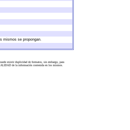
 los mismos se propongan.
uede existir duplicidad de formatos, sin embargo, para
 la CALIDAD de la información contenida en los mismos.