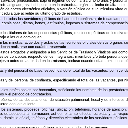
 servicios profesionales bajo el régimen de confianza u honorarios y personal d
o asignado, nivel del puesto en la estructura orgánica, fecha de alta en el c
ión de correo electrónico oficiales, y versión pública de su currículum vitae q
 y cédula que acredite su ultimo grado de estudios.
ta de todos los servidores públicos de base o de confianza, de todas las perc
s, comisiones, dietas, bonos, estímulos, ingresos y sistemas de compensación
e los titulares de las dependencias públicas, reuniones públicas de los diver
bajo a las que convoquen.
 en las minutas, acuerdos y actas de las reuniones oficiales de sus órganos co
deban realizarse con carácter reservado.
 gastos erogados y asignados a los Servicios de Traslado y Viáticos así com
 a estos conceptos respecto de los integrantes, miembros y/o toda persona q
ejerza actos de autoridad en los mismos, incluso cuando estas comisiones ofi
as y del personal de base, especificando el total de las vacantes, por nivel 
as y del personal de confianza, especificando el total de las vacantes, por n
icios profesionales por honorarios, señalando los nombres de los prestadores 
os y el periodo de contratación.
 pública de las declaraciones, de situación patrimonial, fiscal y de intereses d
uerdo con lo siguiente.
 los sistemas, procesos, oficinas, ubicación, teléfonos, horarios de atención,
es de acceso a la información, así como las solicitudes recibidas y las respu
 domicilio oficial, teléfono y dirección electrónica de los servidores público
rsos para ocupar cargos públicos y los resultados de los mismos.