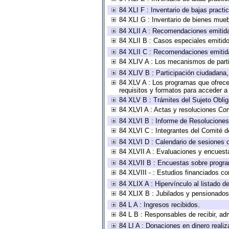
84 XLI F : Inventario de bajas pract
84 XLI G : Inventario de bienes mue
84 XLII A : Recomendaciones emitid
84 XLII B : Casos especiales emitid
84 XLII C : Recomendaciones emitid
84 XLIV A : Los mecanismos de parti
84 XLIV B : Participación ciudadana
84 XLV A : Los programas que ofrecen
requisitos y formatos para acceder 
84 XLV B : Trámites del Sujeto Obli
84 XLVI A : Actas y resoluciones Co
84 XLVI B : Informe de Resoluciones
84 XLVI C : Integrantes del Comité d
84 XLVI D : Calendario de sesiones o
84 XLVII A : Evaluaciones y encuest
84 XLVII B : Encuestas sobre progr
84 XLVIII - : Estudios financiados co
84 XLIX A : Hipervínculo al listado d
84 XLIX B : Jubilados y pensionados
84 L A : Ingresos recibidos.
84 L B : Responsables de recibir, adm
84 LI A : Donaciones en dinero realiz