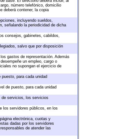
e base. El directorio deberá incluir, al
argo, número telefónico, domicilio
ue deberá contener, la copia
epciones, incluyendo sueldos,
, señalando la periodicidad de dicha
sos consejos, gabinetes, cabildos,
legiados, salvo que por disposición
o los gastos de representación. Además
ue desempeñe un empleo, cargo o
ciales no supongan el ejercicio de
de puesto, para cada unidad
ivel de puesto, para cada unidad
de servicios, los servicios
e los servidores públicos, en los
 página electrónica, cuotas y
estas dadas por los servidores
s responsables de atender las