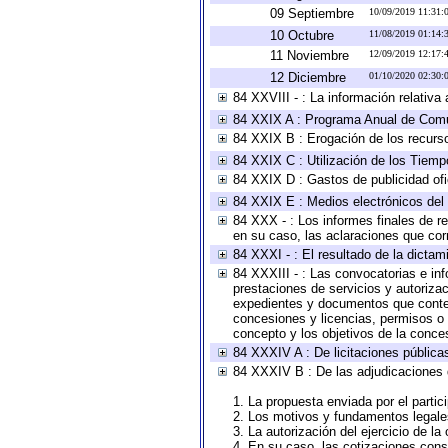
09 Septiembre
10/09/2019 11:31
10 Octubre
11/08/2019 01:14
11 Noviembre
12/09/2019 12:17
12 Diciembre
01/10/2020 02:30
84 XXVIII - : La información relativa
84 XXIX A : Programa Anual de Comun
84 XXIX B : Erogación de los recursos
84 XXIX C : Utilización de los Tiemp
84 XXIX D : Gastos de publicidad ofic
84 XXIX E : Medios electrónicos del
84 XXX - : Los informes finales de re
en su caso, las aclaraciones que co
84 XXXI - : El resultado de la dictam
84 XXXIII - : Las convocatorias e in
prestaciones de servicios y autoriza
expedientes y documentos que conten
concesiones y licencias, permisos o a
concepto y los objetivos de la conces
84 XXXIV A : De licitaciones públicas
84 XXXIV B : De las adjudicaciones 
1. La propuesta enviada por el partic
2. Los motivos y fundamentos legales
3. La autorización del ejercicio de la
4. En su caso, las cotizaciones con