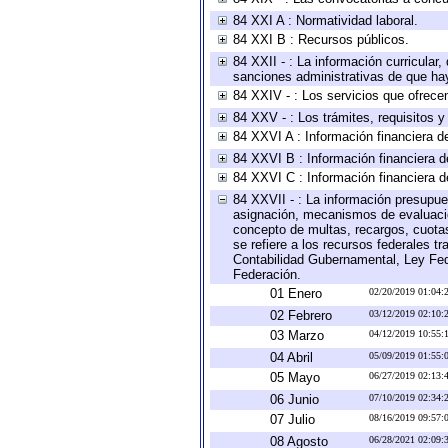
84 XXI A : Normatividad laboral.
84 XXI B : Recursos públicos.
84 XXII - : La información curricular,
sanciones administrativas de que hay
84 XXIV - : Los servicios que ofrecen
84 XXV - : Los trámites, requisitos 
84 XXVI A : Información financiera d
84 XXVI B : Información financiera d
84 XXVI C : Información financiera d
84 XXVII - : La información presupue
asignación, mecanismos de evaluación
concepto de multas, recargos, cuotas
se refiere a los recursos federales t
Contabilidad Gubernamental, Ley Fed
Federación.
01 Enero
02/20/2019 01:04
02 Febrero
03/12/2019 02:10
03 Marzo
04/12/2019 10:55
04 Abril
05/09/2019 01:55
05 Mayo
06/27/2019 02:13
06 Junio
07/10/2019 02:34
07 Julio
08/16/2019 09:57
08 Agosto
06/28/2021 02:09