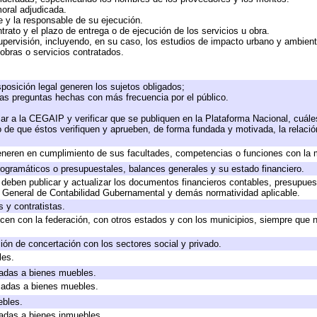
moral adjudicada.
te y la responsable de su ejecución.
trato y el plazo de entrega o de ejecución de los servicios u obra.
upervisión, incluyendo, en su caso, los estudios de impacto urbano y ambien
obras o servicios contratados.
posición legal generen los sujetos obligados;
las preguntas hechas con más frecuencia por el público.
ar a la CEGAIP y verificar que se publiquen en la Plataforma Nacional, cuále
to de que éstos verifiquen y aprueben, de forma fundada y motivada, la relaci
eneren en cumplimiento de sus facultades, competencias o funciones con la 
ogramáticos o presupuestales, balances generales y su estado financiero.
deben publicar y actualizar los documentos financieros contables, presupues
y General de Contabilidad Gubernamental y demás normatividad aplicable.
 y contratistas.
cen con la federación, con otros estados y con los municipios, siempre que 
ión de concertación con los sectores social y privado.
les.
icadas a bienes muebles.
icadas a bienes muebles.
ebles.
icadas a bienes inmuebles.