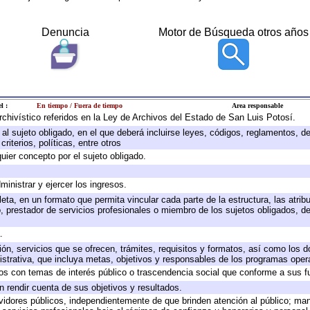
Denuncia
Motor de Búsqueda otros años
l :
En tiempo / Fuera de tiempo
Area responsable
archivístico referidos en la Ley de Archivos del Estado de San Luis Potosí.
e al sujeto obligado, en el que deberá incluirse leyes, códigos, reglamentos, 
riterios, políticas, entre otros
quier concepto por el sujeto obligado.
ministrar y ejercer los ingresos.
eta, en un formato que permita vincular cada parte de la estructura, las atri
, prestador de servicios profesionales o miembro de los sujetos obligados, d
.
ión, servicios que se ofrecen, trámites, requisitos y formatos, así como los
trativa, que incluya metas, objetivos y responsables de los programas operat
ados con temas de interés público o trascendencia social que conforme a sus f
n rendir cuenta de sus objetivos y resultados.
ervidores públicos, independientemente de que brinden atención al público; ma