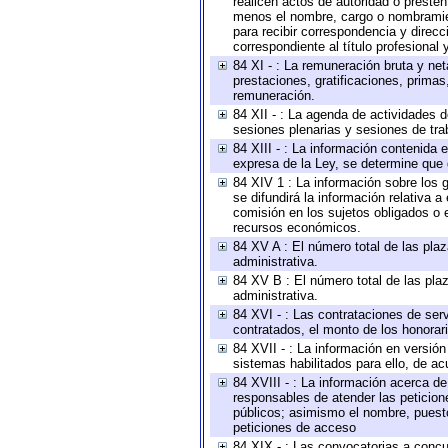
realicen actos de autoridad o presten
menos el nombre, cargo o nombramient
para recibir correspondencia y direcc
correspondiente al título profesional
84 XI - : La remuneración bruta y ne
prestaciones, gratificaciones, prima
remuneración.
84 XII - : La agenda de actividades d
sesiones plenarias y sesiones de tra
84 XIII - : La información contenida
expresa de la Ley, se determine que 
84 XIV 1 : La información sobre los
se difundirá la información relativa
comisión en los sujetos obligados o 
recursos económicos.
84 XV A : El número total de las plaz
administrativa.
84 XV B : El número total de las plaz
administrativa.
84 XVI - : Las contrataciones de serv
contratados, el monto de los honorari
84 XVII - : La información en versión
sistemas habilitados para ello, de ac
84 XVIII - : La información acerca de
responsables de atender las peticion
públicos; asimismo el nombre, puesto,
peticiones de acceso
84 XIX - : Las convocatorias a concu