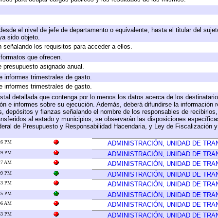
 desde el nivel de jefe de departamento o equivalente, hasta el titular del suj
a sido objeto.
 señalando los requisitos para acceder a ellos.
y formatos que ofrecen.
e presupuesto asignado anual.
e informes trimestrales de gasto.
e informes trimestrales de gasto.
stal detallada que contenga por lo menos los datos acerca de los destinatario
 e informes sobre su ejecución. Además, deberá difundirse la información re
, depósitos y fianzas señalando el nombre de los responsables de recibirlos, 
ransferidos al estado y municipios, se observarán las disposiciones específic
eral de Presupuesto y Responsabilidad Hacendaria, y Ley de Fiscalización y
:26 PM
ADMINISTRACIÓN, UNIDAD DE TR
:29 PM
ADMINISTRACIÓN, UNIDAD DE TR
:17 AM
ADMINISTRACIÓN, UNIDAD DE TR
:09 PM
ADMINISTRACIÓN, UNIDAD DE TR
:43 PM
ADMINISTRACIÓN, UNIDAD DE TR
:25 PM
ADMINISTRACIÓN, UNIDAD DE TR
:06 AM
ADMINISTRACIÓN, UNIDAD DE TR
:33 PM
ADMINISTRACIÓN, UNIDAD DE TR