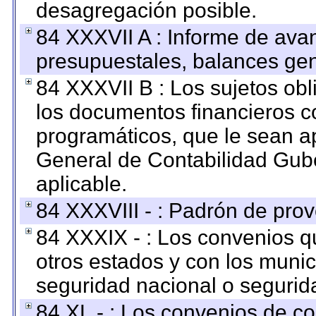
desagregación posible.
84 XXXVII A : Informe de ava
presupuestales, balances gen
84 XXXVII B : Los sujetos obl
los documentos financieros c
programáticos, que le sean a
General de Contabilidad Gub
aplicable.
84 XXXVIII - : Padrón de prov
84 XXXIX - : Los convenios qu
otros estados y con los muni
seguridad nacional o segurid
84 XL - : Los convenios de c