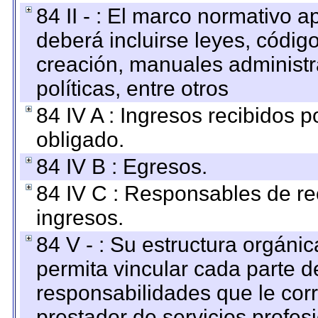
84 II - : El marco normativo a
deberá incluirse leyes, códig
creación, manuales administrat
políticas, entre otros
84 IV A : Ingresos recibidos p
obligado.
84 IV B : Egresos.
84 IV C : Responsables de reci
ingresos.
84 V - : Su estructura orgáni
permita vincular cada parte de
responsabilidades que le cor
prestador de servicios profes