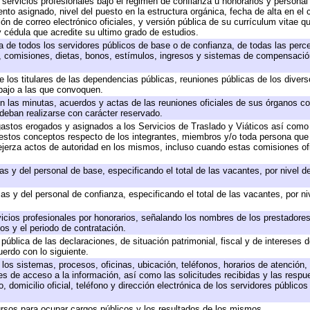
 servicios profesionales bajo el régimen de confianza u honorarios y personal d
o asignado, nivel del puesto en la estructura orgánica, fecha de alta en el c
ión de correo electrónico oficiales, y versión pública de su currículum vitae q
 y cédula que acredite su ultimo grado de estudios.
ta de todos los servidores públicos de base o de confianza, de todas las perc
s, comisiones, dietas, bonos, estímulos, ingresos y sistemas de compensación
e los titulares de las dependencias públicas, reuniones públicas de los diver
bajo a las que convoquen.
 en las minutas, acuerdos y actas de las reuniones oficiales de sus órganos co
deban realizarse con carácter reservado.
 gastos erogados y asignados a los Servicios de Traslado y Viáticos así com
 a estos conceptos respecto de los integrantes, miembros y/o toda persona q
ejerza actos de autoridad en los mismos, incluso cuando estas comisiones ofi
as y del personal de base, especificando el total de las vacantes, por nivel 
as y del personal de confianza, especificando el total de las vacantes, por n
icios profesionales por honorarios, señalando los nombres de los prestadores 
os y el periodo de contratación.
 pública de las declaraciones, de situación patrimonial, fiscal y de intereses d
uerdo con lo siguiente.
 los sistemas, procesos, oficinas, ubicación, teléfonos, horarios de atención,
es de acceso a la información, así como las solicitudes recibidas y las respu
 domicilio oficial, teléfono y dirección electrónica de los servidores público
rsos para ocupar cargos públicos y los resultados de los mismos.