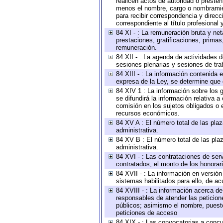
realicen actos de autoridad o presten
menos el nombre, cargo o nombramient
para recibir correspondencia y direcc
correspondiente al título profesional
84 XI - : La remuneración bruta y ne
prestaciones, gratificaciones, prima
remuneración.
84 XII - : La agenda de actividades d
sesiones plenarias y sesiones de tra
84 XIII - : La información contenida
expresa de la Ley, se determine que 
84 XIV 1 : La información sobre los
se difundirá la información relativa
comisión en los sujetos obligados o 
recursos económicos.
84 XV A : El número total de las plaz
administrativa.
84 XV B : El número total de las plaz
administrativa.
84 XVI - : Las contrataciones de serv
contratados, el monto de los honorari
84 XVII - : La información en versión
sistemas habilitados para ello, de ac
84 XVIII - : La información acerca de
responsables de atender las peticion
públicos; asimismo el nombre, puesto,
peticiones de acceso
84 XIX - : Las convocatorias a concu