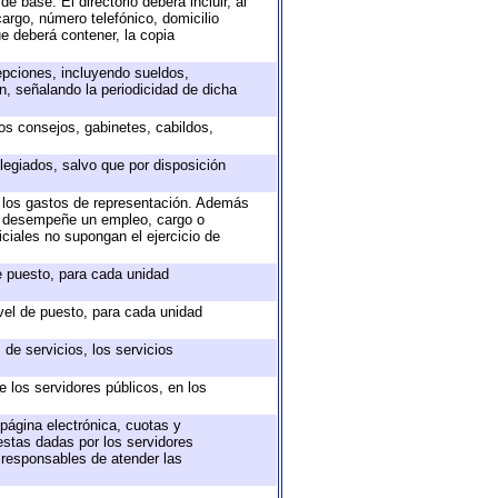
e base. El directorio deberá incluir, al
argo, número telefónico, domicilio
ue deberá contener, la copia
epciones, incluyendo sueldos,
, señalando la periodicidad de dicha
sos consejos, gabinetes, cabildos,
legiados, salvo que por disposición
o los gastos de representación. Además
ue desempeñe un empleo, cargo o
ciales no supongan el ejercicio de
de puesto, para cada unidad
ivel de puesto, para cada unidad
de servicios, los servicios
e los servidores públicos, en los
 página electrónica, cuotas y
estas dadas por los servidores
s responsables de atender las