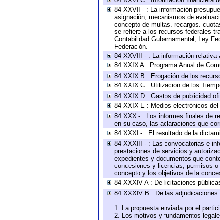
84 XXVI C : Información financiera d
84 XXVII - : La información presupue
asignación, mecanismos de evaluación
concepto de multas, recargos, cuotas
se refiere a los recursos federales t
Contabilidad Gubernamental, Ley Fed
Federación.
84 XXVIII - : La información relativa
84 XXIX A : Programa Anual de Comun
84 XXIX B : Erogación de los recursos
84 XXIX C : Utilización de los Tiemp
84 XXIX D : Gastos de publicidad ofic
84 XXIX E : Medios electrónicos del
84 XXX - : Los informes finales de re
en su caso, las aclaraciones que co
84 XXXI - : El resultado de la dictam
84 XXXIII - : Las convocatorias e in
prestaciones de servicios y autoriza
expedientes y documentos que conten
concesiones y licencias, permisos o a
concepto y los objetivos de la conces
84 XXXIV A : De licitaciones públicas
84 XXXIV B : De las adjudicaciones 
1. La propuesta enviada por el partic
2. Los motivos y fundamentos legales