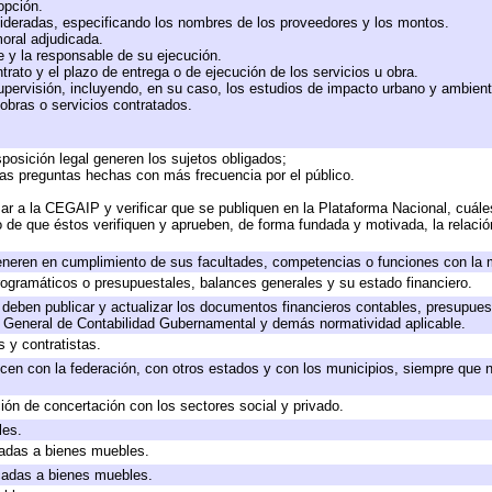
 opción.
sideradas, especificando los nombres de los proveedores y los montos.
moral adjudicada.
te y la responsable de su ejecución.
trato y el plazo de entrega o de ejecución de los servicios u obra.
upervisión, incluyendo, en su caso, los estudios de impacto urbano y ambien
obras o servicios contratados.
posición legal generen los sujetos obligados;
las preguntas hechas con más frecuencia por el público.
ar a la CEGAIP y verificar que se publiquen en la Plataforma Nacional, cuále
to de que éstos verifiquen y aprueben, de forma fundada y motivada, la relaci
eneren en cumplimiento de sus facultades, competencias o funciones con la 
ogramáticos o presupuestales, balances generales y su estado financiero.
deben publicar y actualizar los documentos financieros contables, presupues
y General de Contabilidad Gubernamental y demás normatividad aplicable.
 y contratistas.
cen con la federación, con otros estados y con los municipios, siempre que 
ión de concertación con los sectores social y privado.
les.
icadas a bienes muebles.
icadas a bienes muebles.