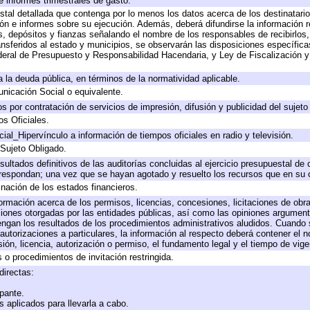
e informes trimestrales de gasto.
stal detallada que contenga por lo menos los datos acerca de los destinatario
 e informes sobre su ejecución. Además, deberá difundirse la información re
, depósitos y fianzas señalando el nombre de los responsables de recibirlos, 
ransferidos al estado y municipios, se observarán las disposiciones específic
eral de Presupuesto y Responsabilidad Hacendaria, y Ley de Fiscalización y
 a la deuda pública, en términos de la normatividad aplicable.
icación Social o equivalente.
 por contratación de servicios de impresión, difusión y publicidad del sujeto
os Oficiales.
ial_Hipervínculo a información de tiempos oficiales en radio y televisión.
 Sujeto Obligado.
sultados definitivos de las auditorías concluidas al ejercicio presupuestal de 
rrespondan; una vez que se hayan agotado y resuelto los recursos que en su
inación de los estados financieros.
formación acerca de los permisos, licencias, concesiones, licitaciones de obr
ciones otorgadas por las entidades públicas, así como las opiniones argumento
gan los resultados de los procedimientos administrativos aludidos. Cuando s
utorizaciones a particulares, la información al respecto deberá contener el nom
ión, licencia, autorización o permiso, el fundamento legal y el tiempo de vige
 o procedimientos de invitación restringida.
directas:
ipante.
 aplicados para llevarla a cabo.