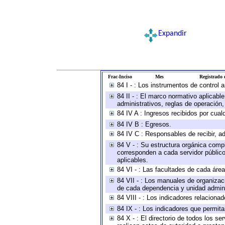
Expandir
Frac-Inciso
Mes
Registrado e
84 I - : Los instrumentos de control 
84 II - : El marco normativo aplicabl
administrativos, reglas de operación, c
84 IV A : Ingresos recibidos por cual
84 IV B : Egresos.
84 IV C : Responsables de recibir, ad
84 V - : Su estructura orgánica compl
corresponden a cada servidor público
aplicables.
84 VI - : Las facultades de cada área
84 VII - : Los manuales de organizac
de cada dependencia y unidad adminis
84 VIII - : Los indicadores relacion
84 IX - : Los indicadores que permita
84 X - : El directorio de todos los s