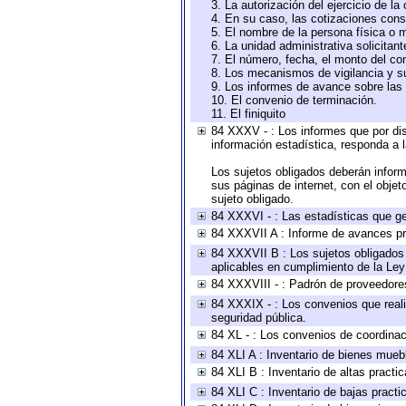
3. La autorización del ejercicio de la
4. En su caso, las cotizaciones con
5. El nombre de la persona física o 
6. La unidad administrativa solicitan
7. El número, fecha, el monto del con
8. Los mecanismos de vigilancia y s
9. Los informes de avance sobre las 
10. El convenio de terminación.
11. El finiquito
84 XXXV - : Los informes que por dis
información estadística, responda a 
Los sujetos obligados deberán inform
sus páginas de internet, con el obje
sujeto obligado.
84 XXXVI - : Las estadísticas que g
84 XXXVII A : Informe de avances pr
84 XXXVII B : Los sujetos obligados 
aplicables en cumplimiento de la Le
84 XXXVIII - : Padrón de proveedores
84 XXXIX - : Los convenios que reali
seguridad pública.
84 XL - : Los convenios de coordinac
84 XLI A : Inventario de bienes mueb
84 XLI B : Inventario de altas pract
84 XLI C : Inventario de bajas pract