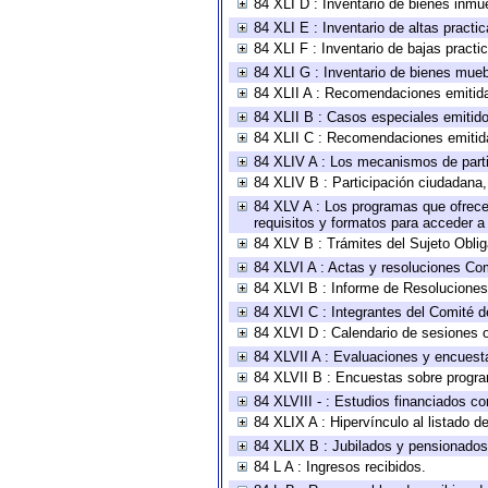
84 XLI D : Inventario de bienes inmu
84 XLI E : Inventario de altas pract
84 XLI F : Inventario de bajas pract
84 XLI G : Inventario de bienes mue
84 XLII A : Recomendaciones emitid
84 XLII B : Casos especiales emitid
84 XLII C : Recomendaciones emitid
84 XLIV A : Los mecanismos de parti
84 XLIV B : Participación ciudadana
84 XLV A : Los programas que ofrecen
requisitos y formatos para acceder 
84 XLV B : Trámites del Sujeto Obli
84 XLVI A : Actas y resoluciones Co
84 XLVI B : Informe de Resoluciones
84 XLVI C : Integrantes del Comité d
84 XLVI D : Calendario de sesiones o
84 XLVII A : Evaluaciones y encuest
84 XLVII B : Encuestas sobre progr
84 XLVIII - : Estudios financiados co
84 XLIX A : Hipervínculo al listado d
84 XLIX B : Jubilados y pensionados
84 L A : Ingresos recibidos.