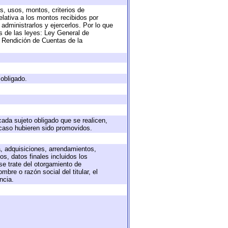
s, usos, montos, criterios de
lativa a los montos recibidos por
administrarlos y ejercerlos. Por lo que
as de las leyes: Ley General de
 Rendición de Cuentas de la
 obligado.
cada sujeto obligado que se realicen,
 caso hubieren sido promovidos.
a, adquisiciones, arrendamientos,
s, datos finales incluidos los
e trate del otorgamiento de
bre o razón social del titular, el
ncia.