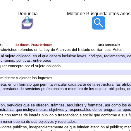
Denuncia
Motor de Búsqueda otros años
l :
En tiempo / Fuera de tiempo
Area responsable
archivístico referidos en la Ley de Archivos del Estado de San Luis Potosí.
e al sujeto obligado, en el que deberá incluirse leyes, códigos, reglamentos, 
riterios, políticas, entre otros
quier concepto por el sujeto obligado.
ministrar y ejercer los ingresos.
eta, en un formato que permita vincular cada parte de la estructura, las atri
, prestador de servicios profesionales o miembro de los sujetos obligados, d
.
ión, servicios que se ofrecen, trámites, requisitos y formatos, así como los
trativa, que incluya metas, objetivos y responsables de los programas operat
ados con temas de interés público o trascendencia social que conforme a sus f
n rendir cuenta de sus objetivos y resultados.
ervidores públicos, independientemente de que brinden atención al público; ma