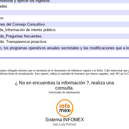
inistrar y ejercer los ingresos.
adas.
vo.
nes del Consejo Consultivo.
da_Información de interés público.
ada_Preguntas frecuentes.
ada. Transparencia proactiva.
llo, los programas operativos anuales sectoriales y las modificaciones que a
 sujeto obligado (mismo que se encuentra en el
documento de referencia
vigente a la fecha. Cabe mencionar que p
a última fecha de actualización. Este reporte, refleja la cantidad de formatos que fueron cargados, más NO así
¿ No en encuentras la información ?, realiza una
consulta.
Solicitudes de información.
Sistema INFOMEX
San Luis Potosí