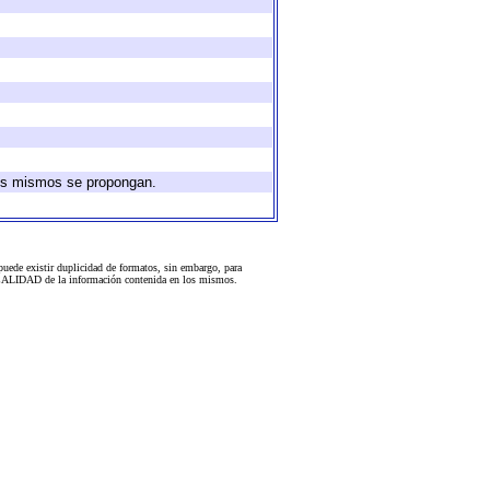
 los mismos se propongan.
uede existir duplicidad de formatos, sin embargo, para
 la CALIDAD de la información contenida en los mismos.