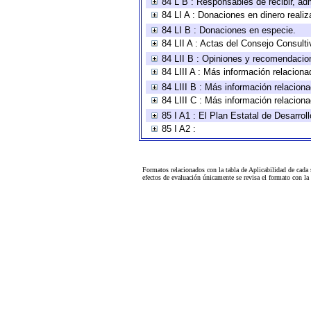
84 L B : Responsables de recibir, adm
84 LI A : Donaciones en dinero realiz
84 LI B : Donaciones en especie.
84 LII A : Actas del Consejo Consulti
84 LII B : Opiniones y recomendacio
84 LIII A : Más información relaciona
84 LIII B : Más información relacion
84 LIII C : Más información relacion
85 I A1 : El Plan Estatal de Desarro
85 I A2 :
Formatos relacionados con la tabla de Aplicabilidad de cada
efectos de evaluación únicamente se revisa el formato con l