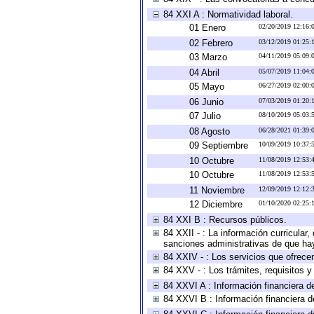
84 XXI A : Normatividad laboral.
01 Enero
02/20/2019 12:16
02 Febrero
03/12/2019 01:25
03 Marzo
04/11/2019 05:09
04 Abril
05/07/2019 11:04
05 Mayo
06/27/2019 02:00
06 Junio
07/03/2019 01:20
07 Julio
08/10/2019 05:03
08 Agosto
06/28/2021 01:39
09 Septiembre
10/09/2019 10:37
10 Octubre
11/08/2019 12:53
10 Octubre
11/08/2019 12:53
11 Noviembre
12/09/2019 12:12
12 Diciembre
01/10/2020 02:25
84 XXI B : Recursos públicos.
84 XXII - : La información curricular,
sanciones administrativas de que hay
84 XXIV - : Los servicios que ofrecen
84 XXV - : Los trámites, requisitos 
84 XXVI A : Información financiera d
84 XXVI B : Información financiera d