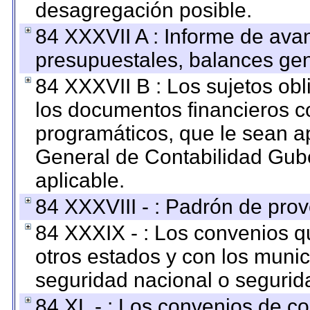
desagregación posible.
84 XXXVII A : Informe de ava
presupuestales, balances gen
84 XXXVII B : Los sujetos obl
los documentos financieros c
programáticos, que le sean a
General de Contabilidad Gub
aplicable.
84 XXXVIII - : Padrón de prov
84 XXXIX - : Los convenios qu
otros estados y con los muni
seguridad nacional o segurid
84 XL - : Los convenios de c