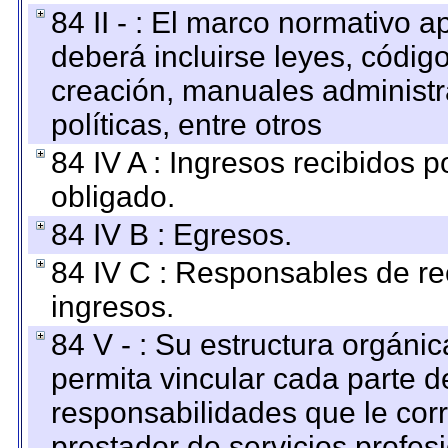
84 II - : El marco normativo a
deberá incluirse leyes, códig
creación, manuales administrat
políticas, entre otros
84 IV A : Ingresos recibidos p
obligado.
84 IV B : Egresos.
84 IV C : Responsables de reci
ingresos.
84 V - : Su estructura orgáni
permita vincular cada parte de
responsabilidades que le cor
prestador de servicios profes