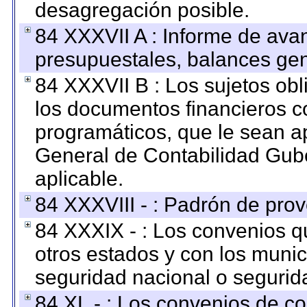
desagregación posible.
84 XXXVII A : Informe de ava
presupuestales, balances gen
84 XXXVII B : Los sujetos obl
los documentos financieros c
programáticos, que le sean a
General de Contabilidad Gub
aplicable.
84 XXXVIII - : Padrón de prov
84 XXXIX - : Los convenios qu
otros estados y con los muni
seguridad nacional o segurid
84 XL - : Los convenios de c