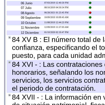
06 Junio
07/03/2019 12:40:59 PM
07 Julio
08/10/2019 04:50:54 PM
08 Agosto
06/28/2021 01:23:45 PM
09 Septiembre
10/09/2019 10:09:45 AM
10 Octubre
11/08/2019 12:44:23 PM
11 Noviembre
12/09/2019 11:57:03 AM
12 Diciembre
01/10/2020 02:19:47 PM
84 XV B : El número total de 
confianza, especificando el to
puesto, para cada unidad admi
84 XVI - : Las contrataciones
honorarios, señalando los no
servicios, los servicios contr
el periodo de contratación.
84 XVII - : La información en 