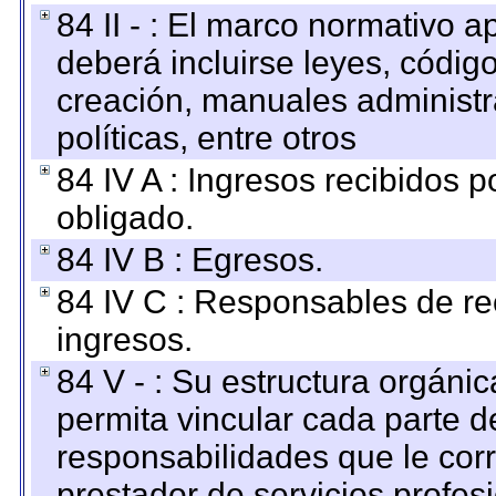
84 II - : El marco normativo a
deberá incluirse leyes, códig
creación, manuales administrat
políticas, entre otros
84 IV A : Ingresos recibidos p
obligado.
84 IV B : Egresos.
84 IV C : Responsables de reci
ingresos.
84 V - : Su estructura orgáni
permita vincular cada parte de
responsabilidades que le cor
prestador de servicios profes