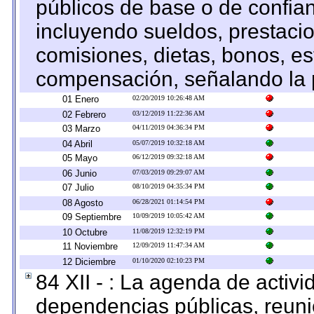
públicos de base o de confia
incluyendo sueldos, prestacio
comisiones, dietas, bonos, es
compensación, señalando la 
01 Enero
02/20/2019 10:26:48 AM
02 Febrero
03/12/2019 11:22:36 AM
03 Marzo
04/11/2019 04:36:34 PM
04 Abril
05/07/2019 10:32:18 AM
05 Mayo
06/12/2019 09:32:18 AM
06 Junio
07/03/2019 09:29:07 AM
07 Julio
08/10/2019 04:35:34 PM
08 Agosto
06/28/2021 01:14:54 PM
09 Septiembre
10/09/2019 10:05:42 AM
10 Octubre
11/08/2019 12:32:19 PM
11 Noviembre
12/09/2019 11:47:34 AM
12 Diciembre
01/10/2020 02:10:23 PM
84 XII - : La agenda de activi
dependencias públicas, reuni