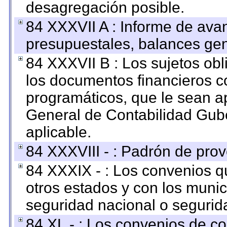
desagregación posible.
84 XXXVII A : Informe de ava
presupuestales, balances gen
84 XXXVII B : Los sujetos obl
los documentos financieros c
programáticos, que le sean a
General de Contabilidad Gub
aplicable.
84 XXXVIII - : Padrón de prov
84 XXXIX - : Los convenios qu
otros estados y con los muni
seguridad nacional o segurid
84 XL - : Los convenios de c