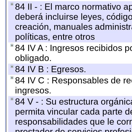
84 II - : El marco normativo a
deberá incluirse leyes, códig
creación, manuales administrat
políticas, entre otros
84 IV A : Ingresos recibidos p
obligado.
84 IV B : Egresos.
84 IV C : Responsables de reci
ingresos.
84 V - : Su estructura orgáni
permita vincular cada parte de
responsabilidades que le cor
prestador de servicios profes