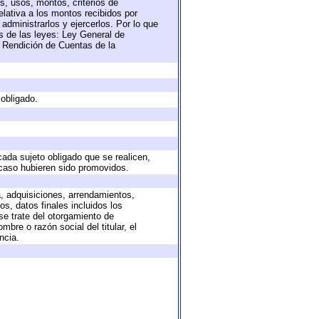
s, usos, montos, criterios de
lativa a los montos recibidos por
administrarlos y ejercerlos. Por lo que
as de las leyes: Ley General de
 Rendición de Cuentas de la
 obligado.
cada sujeto obligado que se realicen,
 caso hubieren sido promovidos.
a, adquisiciones, arrendamientos,
s, datos finales incluidos los
e trate del otorgamiento de
bre o razón social del titular, el
ncia.