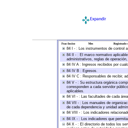
Expandir
Frac-Inciso
Mes
Registrado e
84 I - : Los instrumentos de control 
84 II - : El marco normativo aplicabl
administrativos, reglas de operación, c
84 IV A : Ingresos recibidos por cual
84 IV B : Egresos.
84 IV C : Responsables de recibir, ad
84 V - : Su estructura orgánica compl
corresponden a cada servidor público
aplicables.
84 VI - : Las facultades de cada área
84 VII - : Los manuales de organizac
de cada dependencia y unidad adminis
84 VIII - : Los indicadores relacion
84 IX - : Los indicadores que permita
84 X - : El directorio de todos los s