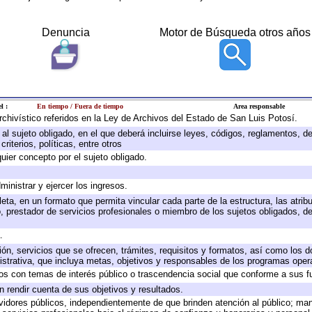
Denuncia
Motor de Búsqueda otros años
l :
En tiempo / Fuera de tiempo
Area responsable
archivístico referidos en la Ley de Archivos del Estado de San Luis Potosí.
e al sujeto obligado, en el que deberá incluirse leyes, códigos, reglamentos, 
riterios, políticas, entre otros
quier concepto por el sujeto obligado.
ministrar y ejercer los ingresos.
eta, en un formato que permita vincular cada parte de la estructura, las atri
, prestador de servicios profesionales o miembro de los sujetos obligados, d
.
ión, servicios que se ofrecen, trámites, requisitos y formatos, así como los
trativa, que incluya metas, objetivos y responsables de los programas operat
ados con temas de interés público o trascendencia social que conforme a sus f
n rendir cuenta de sus objetivos y resultados.
ervidores públicos, independientemente de que brinden atención al público; ma