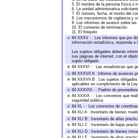
5. El nombre de la persona física o 
6. La unidad administrativa solicitan
7. El número, fecha, el monto del con
8. Los mecanismos de vigilancia y s
9. Los informes de avance sobre las 
10. El convenio de terminación.
11. El finiquito
84 XXXV - : Los informes que por dis
información estadística, responda a 
Los sujetos obligados deberán inform
sus páginas de internet, con el obje
sujeto obligado.
84 XXXVI - : Las estadísticas que g
84 XXXVII A : Informe de avances pr
84 XXXVII B : Los sujetos obligados 
aplicables en cumplimiento de la Le
84 XXXVIII - : Padrón de proveedores
84 XXXIX - : Los convenios que reali
seguridad pública.
84 XL - : Los convenios de coordinac
84 XLI A : Inventario de bienes mueb
84 XLI B : Inventario de altas pract
84 XLI C : Inventario de bajas pract
84 XLI D : Inventario de bienes inmu
84 XLI E : Inventario de altas pract