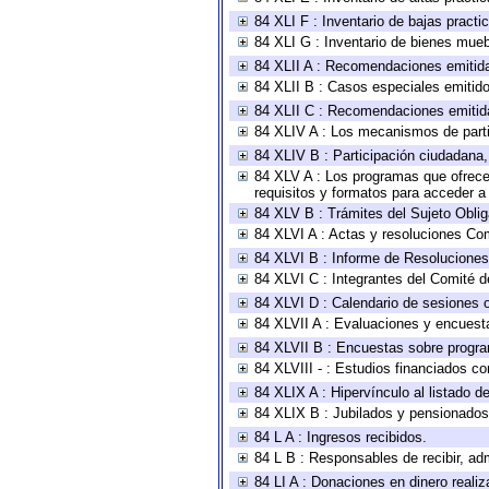
84 XLI F : Inventario de bajas pract
84 XLI G : Inventario de bienes mue
84 XLII A : Recomendaciones emitid
84 XLII B : Casos especiales emitid
84 XLII C : Recomendaciones emitid
84 XLIV A : Los mecanismos de parti
84 XLIV B : Participación ciudadana
84 XLV A : Los programas que ofrecen
requisitos y formatos para acceder 
84 XLV B : Trámites del Sujeto Obli
84 XLVI A : Actas y resoluciones Co
84 XLVI B : Informe de Resoluciones
84 XLVI C : Integrantes del Comité d
84 XLVI D : Calendario de sesiones o
84 XLVII A : Evaluaciones y encuest
84 XLVII B : Encuestas sobre progr
84 XLVIII - : Estudios financiados co
84 XLIX A : Hipervínculo al listado d
84 XLIX B : Jubilados y pensionados
84 L A : Ingresos recibidos.
84 L B : Responsables de recibir, adm
84 LI A : Donaciones en dinero realiz