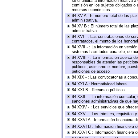
se difundirá la información relativa
comisión en los sujetos obligados o 
recursos económicos.
84 XV A : El número total de las plaz
administrativa.
84 XV B : El número total de las plaz
administrativa.
84 XVI - : Las contrataciones de serv
contratados, el monto de los honorari
84 XVII - : La información en versión
sistemas habilitados para ello, de ac
84 XVIII - : La información acerca de
responsables de atender las peticion
públicos; asimismo el nombre, puesto,
peticiones de acceso
84 XIX - : Las convocatorias a concu
84 XXI A : Normatividad laboral.
84 XXI B : Recursos públicos.
84 XXII - : La información curricular,
sanciones administrativas de que hay
84 XXIV - : Los servicios que ofrecen
84 XXV - : Los trámites, requisitos 
84 XXVI A : Información financiera d
84 XXVI B : Información financiera d
84 XXVI C : Información financiera d