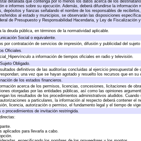
stal detallada que contenga por lo menos los datos acerca de los destinatario
 e informes sobre su ejecución. Además, deberá difundirse la información re
, depósitos y fianzas señalando el nombre de los responsables de recibirlos, 
ransferidos al estado y municipios, se observarán las disposiciones específic
eral de Presupuesto y Responsabilidad Hacendaria, y Ley de Fiscalización y
 a la deuda pública, en términos de la normatividad aplicable.
icación Social o equivalente.
 por contratación de servicios de impresión, difusión y publicidad del sujeto
os Oficiales.
ial_Hipervínculo a información de tiempos oficiales en radio y televisión.
 Sujeto Obligado.
sultados definitivos de las auditorías concluidas al ejercicio presupuestal de 
rrespondan; una vez que se hayan agotado y resuelto los recursos que en su
inación de los estados financieros.
formación acerca de los permisos, licencias, concesiones, licitaciones de obr
ciones otorgadas por las entidades públicas, así como las opiniones argumento
gan los resultados de los procedimientos administrativos aludidos. Cuando s
utorizaciones a particulares, la información al respecto deberá contener el nom
ión, licencia, autorización o permiso, el fundamento legal y el tiempo de vige
 o procedimientos de invitación restringida.
directas:
ipante.
 aplicados para llevarla a cabo.
 opción.
sideradas, especificando los nombres de los proveedores y los montos.