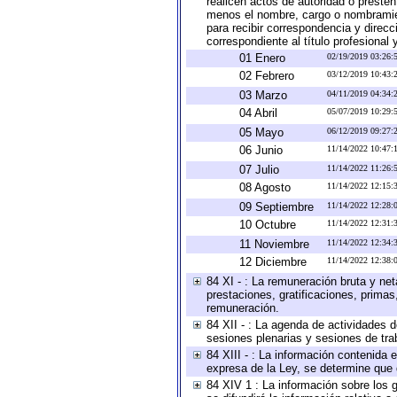
realicen actos de autoridad o presten
menos el nombre, cargo o nombramient
para recibir correspondencia y direcc
correspondiente al título profesional
01 Enero
02/19/2019 03:26
02 Febrero
03/12/2019 10:43
03 Marzo
04/11/2019 04:34
04 Abril
05/07/2019 10:29
05 Mayo
06/12/2019 09:27
06 Junio
11/14/2022 10:47
07 Julio
11/14/2022 11:26
08 Agosto
11/14/2022 12:15
09 Septiembre
11/14/2022 12:28
10 Octubre
11/14/2022 12:31
11 Noviembre
11/14/2022 12:34
12 Diciembre
11/14/2022 12:38
84 XI - : La remuneración bruta y ne
prestaciones, gratificaciones, prima
remuneración.
84 XII - : La agenda de actividades d
sesiones plenarias y sesiones de tra
84 XIII - : La información contenida
expresa de la Ley, se determine que 
84 XIV 1 : La información sobre los