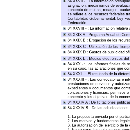
84 XXVII - : La información presupue
asignación, mecanismos de evaluación
concepto de multas, recargos, cuotas
se refiere a los recursos federales t
Contabilidad Gubernamental, Ley Fed
Federación.
84 XXVIII - : La información relativa
84 XXIX A : Programa Anual de Comun
84 XXIX B : Erogación de los recursos
84 XXIX C : Utilización de los Tiemp
84 XXIX D : Gastos de publicidad ofic
84 XXIX E : Medios electrónicos del
84 XXX - : Los informes finales de re
en su caso, las aclaraciones que co
84 XXXI - : El resultado de la dictam
84 XXXIII - : Las convocatorias e in
prestaciones de servicios y autoriza
expedientes y documentos que conten
concesiones y licencias, permisos o a
concepto y los objetivos de la conces
84 XXXIV A : De licitaciones públicas
84 XXXIV B : De las adjudicaciones 
1. La propuesta enviada por el partic
2. Los motivos y fundamentos legales
3. La autorización del ejercicio de la
4. En su caso, las cotizaciones con