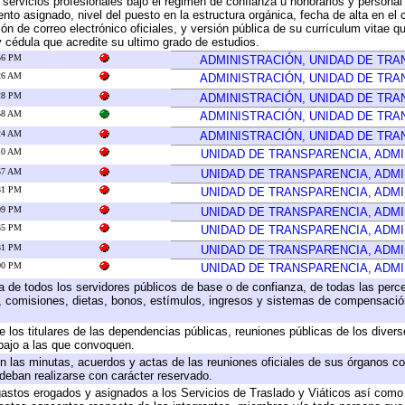
 servicios profesionales bajo el régimen de confianza u honorarios y personal d
o asignado, nivel del puesto en la estructura orgánica, fecha de alta en el c
ión de correo electrónico oficiales, y versión pública de su currículum vitae q
 y cédula que acredite su ultimo grado de estudios.
:56 PM
ADMINISTRACIÓN, UNIDAD DE TR
:26 AM
ADMINISTRACIÓN, UNIDAD DE TR
:28 PM
ADMINISTRACIÓN, UNIDAD DE TR
:58 AM
ADMINISTRACIÓN, UNIDAD DE TR
:24 AM
ADMINISTRACIÓN, UNIDAD DE TR
:10 AM
UNIDAD DE TRANSPARENCIA, ADM
:57 AM
UNIDAD DE TRANSPARENCIA, ADM
:31 PM
UNIDAD DE TRANSPARENCIA, ADM
:09 PM
UNIDAD DE TRANSPARENCIA, ADM
:35 PM
UNIDAD DE TRANSPARENCIA, ADM
:31 PM
UNIDAD DE TRANSPARENCIA, ADM
:00 PM
UNIDAD DE TRANSPARENCIA, ADM
ta de todos los servidores públicos de base o de confianza, de todas las perc
s, comisiones, dietas, bonos, estímulos, ingresos y sistemas de compensación
e los titulares de las dependencias públicas, reuniones públicas de los diver
bajo a las que convoquen.
 en las minutas, acuerdos y actas de las reuniones oficiales de sus órganos co
deban realizarse con carácter reservado.
 gastos erogados y asignados a los Servicios de Traslado y Viáticos así com