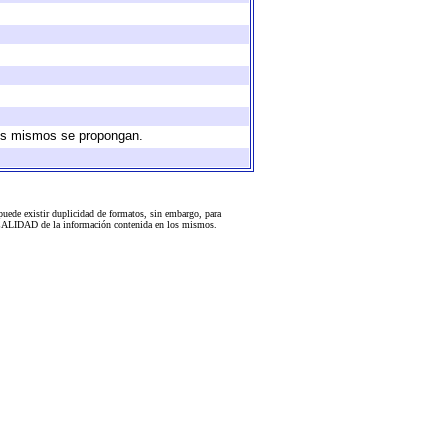
 los mismos se propongan.
uede existir duplicidad de formatos, sin embargo, para
 la CALIDAD de la información contenida en los mismos.