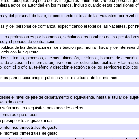
 a estos conceptos respecto de los integrantes, miembros y/o toda persona q
ejerza actos de autoridad en los mismos, incluso cuando estas comisiones ofi
as y del personal de base, especificando el total de las vacantes, por nivel 
as y del personal de confianza, especificando el total de las vacantes, por n
icios profesionales por honorarios, señalando los nombres de los prestadores 
os y el periodo de contratación.
 pública de las declaraciones, de situación patrimonial, fiscal y de intereses d
uerdo con lo siguiente.
 los sistemas, procesos, oficinas, ubicación, teléfonos, horarios de atención,
es de acceso a la información, así como las solicitudes recibidas y las respu
 domicilio oficial, teléfono y dirección electrónica de los servidores público
rsos para ocupar cargos públicos y los resultados de los mismos.
 desde el nivel de jefe de departamento o equivalente, hasta el titular del suj
a sido objeto.
 señalando los requisitos para acceder a ellos.
y formatos que ofrecen.
e presupuesto asignado anual.
e informes trimestrales de gasto.
e informes trimestrales de gasto.