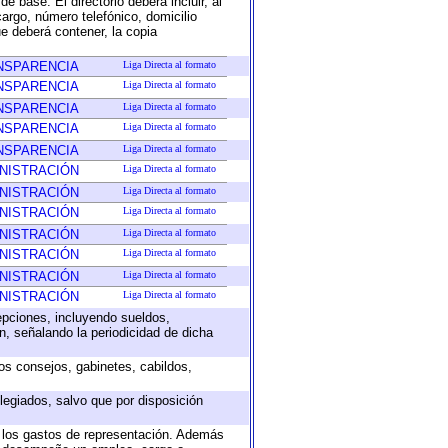
e base. El directorio deberá incluir, al
argo, número telefónico, domicilio
ue deberá contener, la copia
ANSPARENCIA
Liga Directa al formato
ANSPARENCIA
Liga Directa al formato
ANSPARENCIA
Liga Directa al formato
ANSPARENCIA
Liga Directa al formato
ANSPARENCIA
Liga Directa al formato
INISTRACIÓN
Liga Directa al formato
INISTRACIÓN
Liga Directa al formato
INISTRACIÓN
Liga Directa al formato
INISTRACIÓN
Liga Directa al formato
INISTRACIÓN
Liga Directa al formato
INISTRACIÓN
Liga Directa al formato
INISTRACIÓN
Liga Directa al formato
epciones, incluyendo sueldos,
, señalando la periodicidad de dicha
sos consejos, gabinetes, cabildos,
legiados, salvo que por disposición
o los gastos de representación. Además