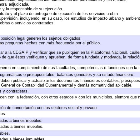
moral adjudicada.
te y la responsable de su ejecución.
trato y el plazo de entrega o de ejecución de los servicios u obra.
upervisión, incluyendo, en su caso, los estudios de impacto urbano y ambien
obras o servicios contratados.
posición legal generen los sujetos obligados;
las preguntas hechas con más frecuencia por el público.
ar a la CEGAIP y verificar que se publiquen en la Plataforma Nacional, cuále
to de que éstos verifiquen y aprueben, de forma fundada y motivada, la relaci
eneren en cumplimiento de sus facultades, competencias o funciones con la 
ogramáticos o presupuestales, balances generales y su estado financiero.
deben publicar y actualizar los documentos financieros contables, presupues
y General de Contabilidad Gubernamental y demás normatividad aplicable.
 y contratistas.
cen con la federación, con otros estados y con los municipios, siempre que 
ión de concertación con los sectores social y privado.
les.
icadas a bienes muebles.
icadas a bienes muebles.
ebles.
icadas a bienes inmuebles.