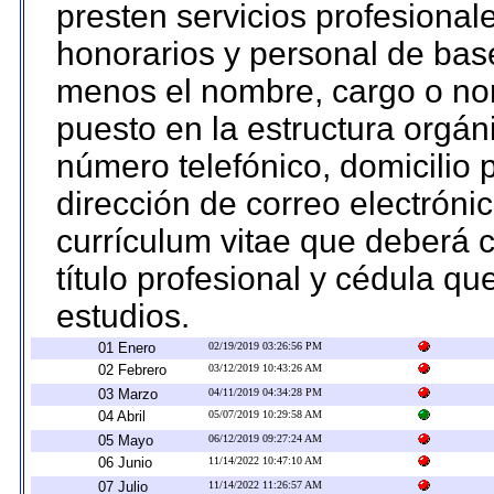
presten servicios profesional
honorarios y personal de base.
menos el nombre, cargo o no
puesto en la estructura orgáni
número telefónico, domicilio 
dirección de correo electrónic
currículum vitae que deberá c
título profesional y cédula qu
estudios.
01 Enero
02/19/2019 03:26:56 PM
02 Febrero
03/12/2019 10:43:26 AM
03 Marzo
04/11/2019 04:34:28 PM
04 Abril
05/07/2019 10:29:58 AM
05 Mayo
06/12/2019 09:27:24 AM
06 Junio
11/14/2022 10:47:10 AM
07 Julio
11/14/2022 11:26:57 AM