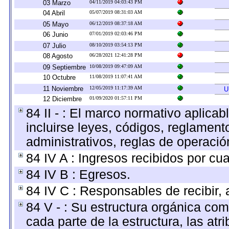
03 Marzo
04/11/2019 04:03:43 PM
04 Abril
05/07/2019 08:31:03 AM
05 Mayo
06/12/2019 08:37:18 AM
06 Junio
07/01/2019 02:03:46 PM
07 Julio
08/10/2019 03:54:13 PM
08 Agosto
06/28/2021 12:41:28 PM
09 Septiembre
10/08/2019 09:47:09 AM
10 Octubre
11/08/2019 11:07:41 AM
11 Noviembre
12/05/2019 11:17:39 AM
U
12 Diciembre
01/09/2020 01:57:11 PM
84 II - : El marco normativo aplicab
incluirse leyes, códigos, reglamen
administrativos, reglas de operación,
84 IV A : Ingresos recibidos por cua
84 IV B : Egresos.
84 IV C : Responsables de recibir, a
84 V - : Su estructura orgánica com
cada parte de la estructura, las at