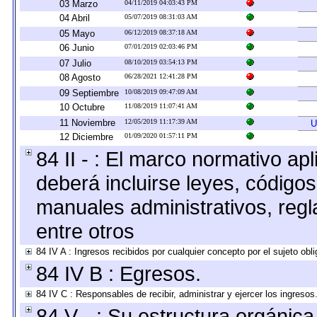
03 Marzo
04/11/2019 04:03:43 PM
04 Abril
05/07/2019 08:31:03 AM
05 Mayo
06/12/2019 08:37:18 AM
06 Junio
07/01/2019 02:03:46 PM
07 Julio
08/10/2019 03:54:13 PM
08 Agosto
06/28/2021 12:41:28 PM
09 Septiembre
10/08/2019 09:47:09 AM
10 Octubre
11/08/2019 11:07:41 AM
11 Noviembre
12/05/2019 11:17:39 AM
U
12 Diciembre
01/09/2020 01:57:11 PM
84 II - : El marco normativo apl
deberá incluirse leyes, código
manuales administrativos, regla
entre otros
84 IV A : Ingresos recibidos por cualquier concepto por el sujeto obl
84 IV B : Egresos.
84 IV C : Responsables de recibir, administrar y ejercer los ingresos
84 V - : Su estructura orgánic