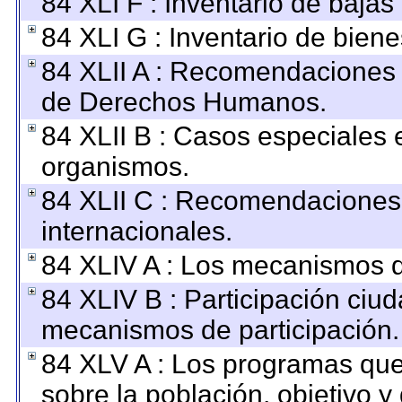
84 XLI F : Inventario de baja
84 XLI G : Inventario de bie
84 XLII A : Recomendaciones 
de Derechos Humanos.
84 XLII B : Casos especiales 
organismos.
84 XLII C : Recomendaciones
internacionales.
84 XLIV A : Los mecanismos d
84 XLIV B : Participación ciu
mecanismos de participación.
84 XLV A : Los programas que
sobre la población, objetivo y 