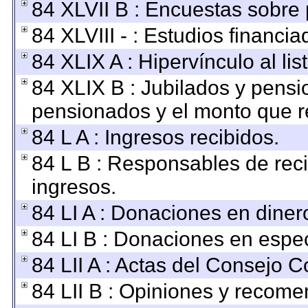
84 XLVII B : Encuestas sobre
84 XLVIII - : Estudios financi
84 XLIX A : Hipervínculo al li
84 XLIX B : Jubilados y pensi
pensionados y el monto que r
84 L A : Ingresos recibidos.
84 L B : Responsables de recib
ingresos.
84 LI A : Donaciones en diner
84 LI B : Donaciones en espec
84 LII A : Actas del Consejo C
84 LII B : Opiniones y recom