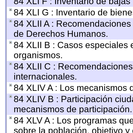
84 XLI F : Inventario de baja
84 XLI G : Inventario de bie
84 XLII A : Recomendaciones 
de Derechos Humanos.
84 XLII B : Casos especiales 
organismos.
84 XLII C : Recomendaciones
internacionales.
84 XLIV A : Los mecanismos d
84 XLIV B : Participación ciu
mecanismos de participación.
84 XLV A : Los programas que
sobre la población, objetivo y 