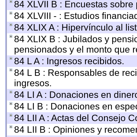
84 XLVII B : Encuestas sobre
84 XLVIII - : Estudios financi
84 XLIX A : Hipervínculo al li
84 XLIX B : Jubilados y pensi
pensionados y el monto que r
84 L A : Ingresos recibidos.
84 L B : Responsables de recib
ingresos.
84 LI A : Donaciones en diner
84 LI B : Donaciones en espec
84 LII A : Actas del Consejo C
84 LII B : Opiniones y recom