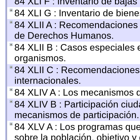
84 XLI F : Inventario de baja
84 XLI G : Inventario de bie
84 XLII A : Recomendaciones 
de Derechos Humanos.
84 XLII B : Casos especiales 
organismos.
84 XLII C : Recomendaciones
internacionales.
84 XLIV A : Los mecanismos d
84 XLIV B : Participación ciu
mecanismos de participación.
84 XLV A : Los programas que
sobre la población, objetivo y 