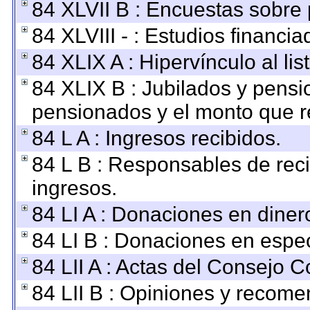
84 XLVII B : Encuestas sobre
84 XLVIII - : Estudios financi
84 XLIX A : Hipervínculo al li
84 XLIX B : Jubilados y pensi
pensionados y el monto que r
84 L A : Ingresos recibidos.
84 L B : Responsables de recib
ingresos.
84 LI A : Donaciones en diner
84 LI B : Donaciones en espec
84 LII A : Actas del Consejo C
84 LII B : Opiniones y recom