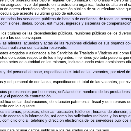
servicios profesionales bajo el régimen de confianza u honorarios y personal de
 asignado, nivel del puesto en la estructura orgánica, fecha de alta en el ca
ón de correo electrónico oficiales, y versión pública de su currículum vitae qu
y cédula que acredite su ultimo grado de estudios.
a de todos los servidores públicos de base o de confianza, de todas las perc
, comisiones, dietas, bonos, estímulos, ingresos y sistemas de compensación
 los titulares de las dependencias públicas, reuniones públicas de los divers
bajo a las que convoquen.
en las minutas, acuerdos y actas de las reuniones oficiales de sus órganos col
eban realizarse con carácter reservado.
gastos erogados y asignados a los Servicios de Traslado y Viáticos así como
 a estos conceptos respecto de los integrantes, miembros y/o toda persona qu
jerza actos de autoridad en los mismos, incluso cuando estas comisiones ofic
s y del personal de base, especificando el total de las vacantes, por nivel d
s y del personal de confianza, especificando el total de las vacantes, por ni
icios profesionales por honorarios, señalando los nombres de los prestadores d
s y el periodo de contratación.
pública de las declaraciones, de situación patrimonial, fiscal y de intereses de
erdo con lo siguiente.
los sistemas, procesos, oficinas, ubicación, teléfonos, horarios de atención, 
s de acceso a la información, así como las solicitudes recibidas y las respue
domicilio oficial, teléfono y dirección electrónica de los servidores públicos
rsos para ocupar cargos públicos y los resultados de los mismos.