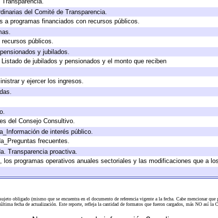
e Transparencia.
dinarias del Comité de Transparencia.
s a programas financiados con recursos públicos.
mas.
 recursos públicos.
 pensionados y jubilados.
 Listado de jubilados y pensionados y el monto que reciben
nistrar y ejercer los ingresos.
adas.
o.
es del Consejo Consultivo.
a_Información de interés público.
da_Preguntas frecuentes.
da. Transparencia proactiva.
lo, los programas operativos anuales sectoriales y las modificaciones que a 
 sujeto obligado (mismo que se encuentra en el
documento de referencia
vigente a la fecha. Cabe mencionar que p
a última fecha de actualización. Este reporte, refleja la cantidad de formatos que fueron cargados, más NO así