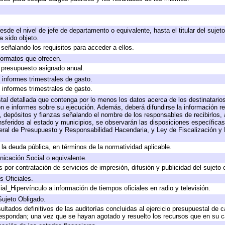
desde el nivel de jefe de departamento o equivalente, hasta el titular del suje
 sido objeto.
señalando los requisitos para acceder a ellos.
 formatos que ofrecen.
e presupuesto asignado anual.
 informes trimestrales de gasto.
 informes trimestrales de gasto.
tal detallada que contenga por lo menos los datos acerca de los destinatarios
e informes sobre su ejecución. Además, deberá difundirse la información rel
 depósitos y fianzas señalando el nombre de los responsables de recibirlos, a
ansferidos al estado y municipios, se observarán las disposiciones específica
ral de Presupuesto y Responsabilidad Hacendaria, y Ley de Fiscalización y 
a la deuda pública, en términos de la normatividad aplicable.
icación Social o equivalente.
por contratación de servicios de impresión, difusión y publicidad del sujeto 
s Oficiales.
al_Hipervínculo a información de tiempos oficiales en radio y televisión.
Sujeto Obligado.
ultados definitivos de las auditorías concluidas al ejercicio presupuestal de c
respondan; una vez que se hayan agotado y resuelto los recursos que en su 