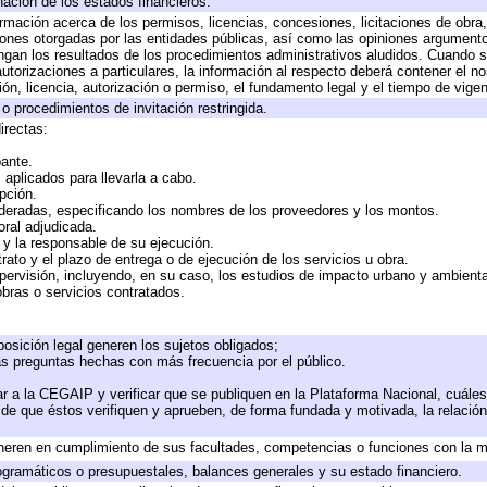
nación de los estados financieros.
ormación acerca de los permisos, licencias, concesiones, licitaciones de obra
iones otorgadas por las entidades públicas, así como las opiniones argumentos
an los resultados de los procedimientos administrativos aludidos. Cuando se
torizaciones a particulares, la información al respecto deberá contener el nomb
ón, licencia, autorización o permiso, el fundamento legal y el tiempo de vigen
o procedimientos de invitación restringida.
irectas:
pante.
aplicados para llevarla a cabo.
opción.
ideradas, especificando los nombres de los proveedores y los montos.
oral adjudicada.
e y la responsable de su ejecución.
rato y el plazo de entrega o de ejecución de los servicios u obra.
pervisión, incluyendo, en su caso, los estudios de impacto urbano y ambient
bras o servicios contratados.
osición legal generen los sujetos obligados;
as preguntas hechas con más frecuencia por el público.
r a la CEGAIP y verificar que se publiquen en la Plataforma Nacional, cuáles
o de que éstos verifiquen y aprueben, de forma fundada y motivada, la relació
neren en cumplimiento de sus facultades, competencias o funciones con la m
gramáticos o presupuestales, balances generales y su estado financiero.