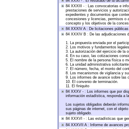
84 XXXI - : El resultado de la dictami
84 XXXIII - : Las convocatorias e inf
prestaciones de servicios y autorizac
expedientes y documentos que conteng
concesiones y licencias, permisos o au
concepto y los objetivos de la concesi
84 XXXIV A : De licitaciones públicas 
84 XXXIV B : De las adjudicaciones d
1. La propuesta enviada por el partici
2. Los motivos y fundamentos legales 
3. La autorización del ejercicio de la 
4. En su caso, las cotizaciones cons
5. El nombre de la persona física o m
6. La unidad administrativa solicitant
7. El número, fecha, el monto del cont
8. Los mecanismos de vigilancia y su
9. Los informes de avance sobre las o
10. El convenio de terminación.
11. El finiquito
84 XXXV - : Los informes que por disp
información estadística, responda a l
Los sujetos obligados deberán informa
sus páginas de internet, con el objet
sujeto obligado.
84 XXXVI - : Las estadísticas que ge
84 XXXVII A : Informe de avances pro