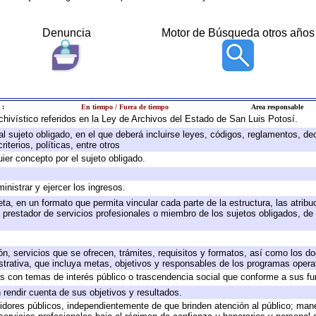
Denuncia
Motor de Búsqueda otros años
 :
En tiempo / Fuera de tiempo
Area responsable
rchivístico referidos en la Ley de Archivos del Estado de San Luis Potosí.
 al sujeto obligado, en el que deberá incluirse leyes, códigos, reglamentos, d
iterios, políticas, entre otros
uier concepto por el sujeto obligado.
inistrar y ejercer los ingresos.
ta, en un formato que permita vincular cada parte de la estructura, las atrib
 prestador de servicios profesionales o miembro de los sujetos obligados, de
ón, servicios que se ofrecen, trámites, requisitos y formatos, así como los 
rativa, que incluya metas, objetivos y responsables de los programas operati
dos con temas de interés público o trascendencia social que conforme a sus f
 rendir cuenta de sus objetivos y resultados.
rvidores públicos, independientemente de que brinden atención al público; man