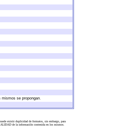
los mismos se propongan.
uede existir duplicidad de formatos, sin embargo, para
 la CALIDAD de la información contenida en los mismos.