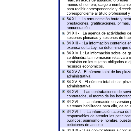
realicen actos de autoridad o presten 
menos el nombre, cargo o nombramiento
para recibir correspondencia y direcci
correspondiente al título profesional 
84 XI - : La remuneración bruta y net
prestaciones, gratificaciones, primas
remuneración.
84 XII - : La agenda de actividades de
sesiones plenarias y sesiones de tra
84 XIII - : La información contenida 
expresa de la Ley, se determine que d
84 XIV 1 : La información sobre los 
se difundirá la información relativa
comisión en los sujetos obligados o e
recursos económicos.
84 XV A : El número total de las plaza
administrativa.
84 XV B : El número total de las plaza
administrativa.
84 XVI - : Las contrataciones de serv
contratados, el monto de los honorario
84 XVII - : La información en versión 
sistemas habilitados para ello, de acu
84 XVIII - : La información acerca de 
responsables de atender las peticione
públicos; asimismo el nombre, puesto, 
peticiones de acceso
84 XIX - : Las convocatorias a concu