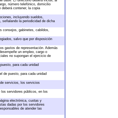
 base. El directorio deberá incluir, al
rgo, número telefónico, domicilio
e deberá contener, la copia
epciones, incluyendo sueldos,
, señalando la periodicidad de dicha
os consejos, gabinetes, cabildos,
egiados, salvo que por disposición
 los gastos de representación. Además
e desempeñe un empleo, cargo o
iales no supongan el ejercicio de
e puesto, para cada unidad
vel de puesto, para cada unidad
e servicios, los servicios
 los servidores públicos, en los
página electrónica, cuotas y
stas dadas por los servidores
 responsables de atender las