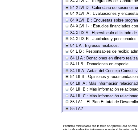
84 XLVI C : Integrantes del Comité d
84 XLVI D : Calendario de sesiones or
84 XLVII A : Evaluaciones y encuesta
84 XLVII B : Encuestas sobre progra
84 XLVIII - : Estudios financiados con
84 XLIX A : Hipervínculo al listado de
84 XLIX B : Jubilados y pensionados.
84 L A : Ingresos recibidos.
84 L B : Responsables de recibir, admi
84 LI A : Donaciones en dinero realiz
84 LI B : Donaciones en especie.
84 LII A : Actas del Consejo Consultiv
84 LII B : Opiniones y recomendacion
84 LIII A : Más información relacionad
84 LIII B : Más información relaciona
84 LIII C : Más información relaciona
85 I A1 : El Plan Estatal de Desarrol
85 I A2 :
Formatos relacionados con la tabla de Aplicabilidad de cada
efectos de evaluación únicamente se revisa el formato con l