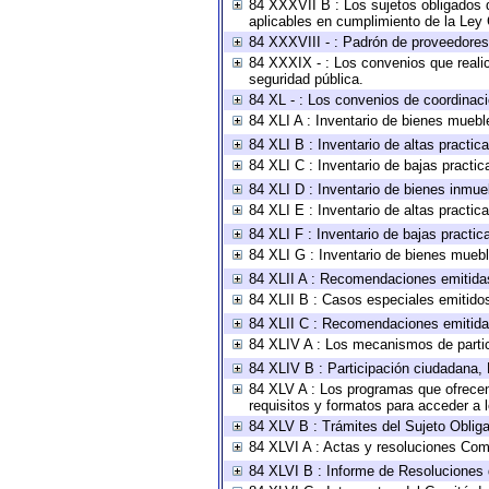
84 XXXVII B : Los sujetos obligados d
aplicables en cumplimiento de la Ley
84 XXXVIII - : Padrón de proveedores 
84 XXXIX - : Los convenios que realic
seguridad pública.
84 XL - : Los convenios de coordinaci
84 XLI A : Inventario de bienes muebl
84 XLI B : Inventario de altas practi
84 XLI C : Inventario de bajas practi
84 XLI D : Inventario de bienes inmue
84 XLI E : Inventario de altas practi
84 XLI F : Inventario de bajas practi
84 XLI G : Inventario de bienes mueb
84 XLII A : Recomendaciones emitida
84 XLII B : Casos especiales emitido
84 XLII C : Recomendaciones emitida
84 XLIV A : Los mecanismos de parti
84 XLIV B : Participación ciudadana,
84 XLV A : Los programas que ofrecen,
requisitos y formatos para acceder a
84 XLV B : Trámites del Sujeto Oblig
84 XLVI A : Actas y resoluciones Com
84 XLVI B : Informe de Resoluciones 