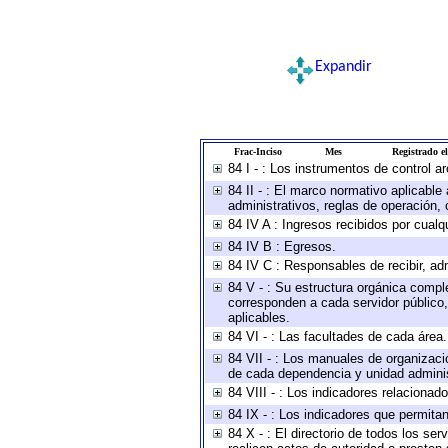
Expandir
Frac-Inciso
Mes
Registrado el
84 I - : Los instrumentos de control a
84 II - : El marco normativo aplicable
administrativos, reglas de operación, cr
84 IV A : Ingresos recibidos por cualq
84 IV B : Egresos.
84 IV C : Responsables de recibir, adm
84 V - : Su estructura orgánica comple
corresponden a cada servidor público,
aplicables.
84 VI - : Las facultades de cada área.
84 VII - : Los manuales de organizaci
de cada dependencia y unidad administ
84 VIII - : Los indicadores relaciona
84 IX - : Los indicadores que permitan
84 X - : El directorio de todos los se