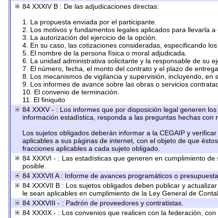
84 XXXIV B : De las adjudicaciones directas:
1. La propuesta enviada por el participante.
2. Los motivos y fundamentos legales aplicados para llevarla a
3. La autorización del ejercicio de la opción.
4. En su caso, las cotizaciones consideradas, especificando lo
5. El nombre de la persona física o moral adjudicada.
6. La unidad administrativa solicitante y la responsable de su e
7. El número, fecha, el monto del contrato y el plazo de entrega
8. Los mecanismos de vigilancia y supervisión, incluyendo, en 
9. Los informes de avance sobre las obras o servicios contrata
10. El convenio de terminación.
11. El finiquito
84 XXXV - : Los informes que por disposición legal generen los 
información estadística, responda a las preguntas hechas con m
Los sujetos obligados deberán informar a la CEGAIP y verificar
aplicables a sus páginas de internet, con el objeto de que ésto
fracciones aplicables a cada sujeto obligado.
84 XXXVI - : Las estadísticas que generen en cumplimiento de
posible.
84 XXXVII A : Informe de avances programáticos o presupuestal
84 XXXVII B : Los sujetos obligados deben publicar y actualiza
le sean aplicables en cumplimiento de la Ley General de Conta
84 XXXVIII - : Padrón de proveedores y contratistas.
84 XXXIX - : Los convenios que realicen con la federación, con