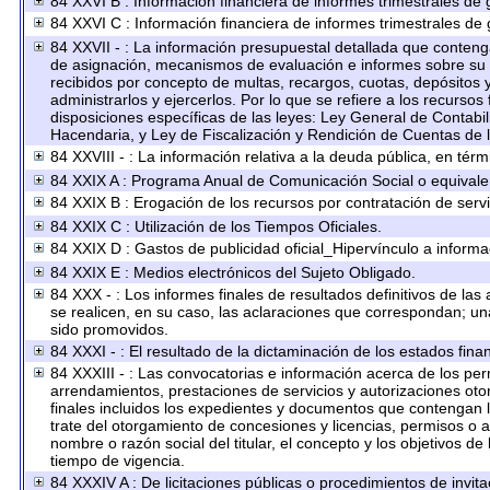
84 XXVI B : Información financiera de informes trimestrales de 
84 XXVI C : Información financiera de informes trimestrales de 
84 XXVII - : La información presupuestal detallada que contenga
de asignación, mecanismos de evaluación e informes sobre su e
recibidos por concepto de multas, recargos, cuotas, depósitos 
administrarlos y ejercerlos. Por lo que se refiere a los recursos
disposiciones específicas de las leyes: Ley General de Conta
Hacendaria, y Ley de Fiscalización y Rendición de Cuentas de 
84 XXVIII - : La información relativa a la deuda pública, en térm
84 XXIX A : Programa Anual de Comunicación Social o equivale
84 XXIX B : Erogación de los recursos por contratación de servic
84 XXIX C : Utilización de los Tiempos Oficiales.
84 XXIX D : Gastos de publicidad oficial_Hipervínculo a informac
84 XXIX E : Medios electrónicos del Sujeto Obligado.
84 XXX - : Los informes finales de resultados definitivos de las
se realicen, en su caso, las aclaraciones que correspondan; u
sido promovidos.
84 XXXI - : El resultado de la dictaminación de los estados fina
84 XXXIII - : Las convocatorias e información acerca de los perm
arrendamientos, prestaciones de servicios y autorizaciones oto
finales incluidos los expedientes y documentos que contengan l
trate del otorgamiento de concesiones y licencias, permisos o a
nombre o razón social del titular, el concepto y los objetivos de
tiempo de vigencia.
84 XXXIV A : De licitaciones públicas o procedimientos de invitac