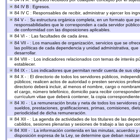
84 IV B : Egresos.
84 IV C : Responsables de recibir, administrar y ejercer los ingr
84 V - : Su estructura orgánica completa, en un formato que perm
responsabilidades que le corresponden a cada servidor público,
de conformidad con las disposiciones aplicables.
84 VI - : Las facultades de cada área.
84 VII - : Los manuales de organización, servicios que se ofre
las políticas de cada dependencia y unidad administrativa, que
desarrollar.
84 VIII - : Los indicadores relacionados con temas de interés 
establecer.
84 IX - : Los indicadores que permitan rendir cuenta de sus obje
84 X - : El directorio de todos los servidores públicos, indepe
públicos; realicen actos de autoridad o presten servicios profe
directorio deberá incluir, al menos el nombre, cargo o nombrami
el cargo, número telefónico, domicilio para recibir correspondenc
currículum vitae que deberá contener, la copia correspondiente a
84 XI - : La remuneración bruta y neta de todos los servidores
sueldos, prestaciones, gratificaciones, primas, comisiones, di
periodicidad de dicha remuneración.
84 XII - : La agenda de actividades de los titulares de las dep
cabildos, sesiones plenarias y sesiones de trabajo a las que c
84 XIII - : La información contenida en las minutas, acuerdos y
disposición expresa de la Ley, se determine que deban realizar