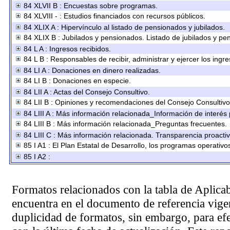
84 XLVII B : Encuestas sobre programas.
84 XLVIII - : Estudios financiados con recursos públicos.
84 XLIX A : Hipervínculo al listado de pensionados y jubilados.
84 XLIX B : Jubilados y pensionados. Listado de jubilados y pe
84 L A : Ingresos recibidos.
84 L B : Responsables de recibir, administrar y ejercer los ingre
84 LI A : Donaciones en dinero realizadas.
84 LI B : Donaciones en especie.
84 LII A : Actas del Consejo Consultivo.
84 LII B : Opiniones y recomendaciones del Consejo Consultivo
84 LIII A : Más información relacionada_Información de interés 
84 LIII B : Más información relacionada_Preguntas frecuentes.
84 LIII C : Más información relacionada. Transparencia proactiv
85 I A1 : El Plan Estatal de Desarrollo, los programas operativ
85 I A2 :
Formatos relacionados con la tabla de Aplica
encuentra en el
documento de referencia
vigen
duplicidad de formatos, sin embargo, para ef