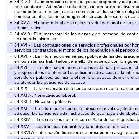
84 XIV 1 : La información sobre los gastos erogados y asignado
representación. Además se difundirá la información relativa a 
desempeñe un empleo, cargo o comisión en los sujetos obligado
comisiones oficiales no supongan el ejercicio de recursos econ
84 XV A : El número total de las plazas y del personal de base, 
administrativa.
84 XV B : El número total de las plazas y del personal de confia
unidad administrativa.
84 XVI - : Las contrataciones de servicios profesionales por ho
servicios contratados, el monto de los honorarios y el periodo d
84 XVII - : La información en versión pública de las declaracione
en los sistemas habilitados para ello, de acuerdo con lo siguien
84 XVIII - : La información acerca de los sistemas, procesos, of
y responsables de atender las peticiones de acceso a la informa
servidores públicos; asimismo el nombre, puesto, domicilio ofici
de atender las peticiones de acceso
84 XIX - : Las convocatorias a concursos para ocupar cargos pú
84 XXI A : Normatividad laboral.
84 XXI B : Recursos públicos.
84 XXII - : La información curricular, desde el nivel de jefe de 
su caso, las sanciones administrativas de que haya sido objeto.
84 XXIV - : Los servicios que ofrecen señalando los requisitos p
84 XXV - : Los trámites, requisitos y formatos que ofrecen.
84 XXVI A : Información financiera de presupuesto asignado an