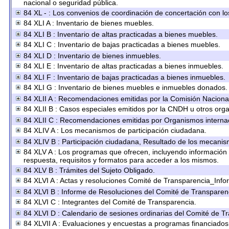
nacional o seguridad pública.
84 XL - : Los convenios de coordinación de concertación con los
84 XLI A : Inventario de bienes muebles.
84 XLI B : Inventario de altas practicadas a bienes muebles.
84 XLI C : Inventario de bajas practicadas a bienes muebles.
84 XLI D : Inventario de bienes inmuebles.
84 XLI E : Inventario de altas practicadas a bienes inmuebles.
84 XLI F : Inventario de bajas practicadas a bienes inmuebles.
84 XLI G : Inventario de bienes muebles e inmuebles donados.
84 XLII A : Recomendaciones emitidas por la Comisión Nacion
84 XLII B : Casos especiales emitidos por la CNDH u otros org
84 XLII C : Recomendaciones emitidas por Organismos internac
84 XLIV A : Los mecanismos de participación ciudadana.
84 XLIV B : Participación ciudadana, Resultado de los mecanism
84 XLV A : Los programas que ofrecen, incluyendo información s
respuesta, requisitos y formatos para acceder a los mismos.
84 XLV B : Trámites del Sujeto Obligado.
84 XLVI A : Actas y resoluciones Comité de Transparencia_Inf
84 XLVI B : Informe de Resoluciones del Comité de Transparen
84 XLVI C : Integrantes del Comité de Transparencia.
84 XLVI D : Calendario de sesiones ordinarias del Comité de T
84 XLVII A : Evaluaciones y encuestas a programas financiados