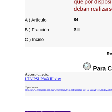
que por disposi
deban realizars
A ) Artículo
84
B ) Fracción
XIII
C ) Inciso
Re
Para
C
Acceso directo:
LTAIPSLP84XIII.xlsx
Hipervinculo
http://www.cegaipslp.org.mx/webcegaip2019.nsf/nombre_de_la_vista/FF753C1A6