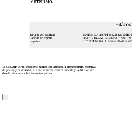
Virreinato.”
Bitácora
Tabla de aplicabilidad
9D615B4DA1B9FFF8862583A7005B16
Carátula de registro
DCFA124B75A6F303862583A7005B21
Registro
FF753C1A6082CAD5862583A7005B2B
La CEGAIP, es un organismo público con autonomía presupuestaria, operativa,
de gestión y de decisión, a la que se encomienda el fomento y la difusión del
derecho de acceso a la información púbica.