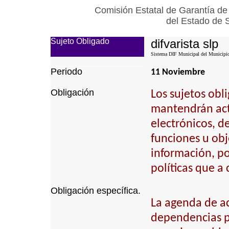
Comisión Estatal de Garantía de
del Estado de 
Sujeto Obligado
difvarista slp
Sistema DIF Municipal del Municipio 
Periodo
11 Noviembre
Obligación
Los sujetos obl
mantendrán actu
electrónicos, d
funciones u obj
información, p
políticas que a
Obligación específica.
La agenda de act
dependencias pú