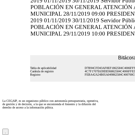
2019 01/11/2019 30/11/2019 Servidor
POBLACIÓN EN GENERAL ATENCIÓN 
MUNICIPAL 28/11/2019 09:00 PRESIDENT
2019 01/11/2019 30/11/2019 Servidor
POBLACIÓN EN GENERAL ATENCIÓN 
MUNICIPAL 29/11/2019 10:00 PRESIDENT
Bitácora
Tabla de aplicabilidad
D7B94CFD43AF8EF1862584C4006FF9
Carátula de registro
4C7F1707E639DD36862584C4006FFE
Registro
FEBA42A24B05A049862584C400700
La CEGAIP, es un organismo público con autonomía presupuestaria, operativa,
de gestión y de decisión, a la que se encomienda el fomento y la difusión del
derecho de acceso a la información púbica.