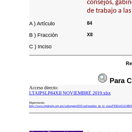
consejos, gabin
de trabajo a la
A ) Artículo
84
B ) Fracción
XII
C ) Inciso
Re
Para
C
Acceso directo:
LTAIPSLP84XII NOVIEMBRE 2019.xlsx
Hipervinculo
http://www.cegaipslp.org.mx/webcegaip2019.nsf/nombre_de_la_vista/FEBA42